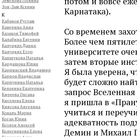
потом и вовсе еж
Земскова Полина
Зон-Зам Ксения
Карнатака).
К
Кабанов Рустам
Каверина Анна
Со временем захо
Казаков Тимофей
Более чем пятиле
Калабина Евгения
Калуцких Данил
университете очен
Калуцких Егор
Капшукова Наталья
затем вторые инст
Кардашова Юлия
Я была уверена, 
Карпинский Владимир
Карпов Владислав
будет сложно най
Карпунина Наталья
Кельчина Екатерина
запрос Вселенная 
Киреева Оксана
я пришла в «Пран
Киселева Елена
Киясова Ангелина
учиться и переуч
Коваль Мария
Коган Юлия
адекватность под
Козлов Алексей
Демин и Михаил Г
Колесникова Елена