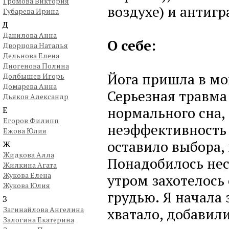
Громова Виктория
воздухе) и антигра
Губарева Ирина
Д
Данилова Анна
О себе:
Дворцова Наталья
Дельнова Елена
Диогенова Полина
Йога пришла в мо
Долбышев Игорь
Домарева Анна
Серьезная травма 
Дьяков Александр
нормального сна,
Е
Егоров Филипп
неэффективность
Ежова Юлия
оставило выбора,
Ж
Жидкова Алла
Понадобилось нес
Жилкина Агата
Жукова Елена
утром захотелось
Жукова Юлия
грудью. Я начала 
З
Загинайлова Ангелина
хватало, добавил
Залогина Екатерина