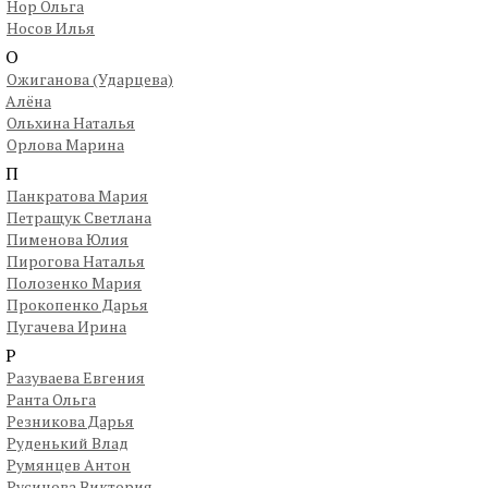
Нор Ольга
Носов Илья
О
Ожиганова (Ударцева)
Алёна
Ольхина Наталья
Орлова Марина
П
Панкратова Мария
Петращук Светлана
Пименова Юлия
Пирогова Наталья
Полозенко Мария
Прокопенко Дарья
Пугачева Ирина
Р
Разуваева Евгения
Ранта Ольга
Резникова Дарья
Руденький Влад
Румянцев Антон
Русинова Виктория