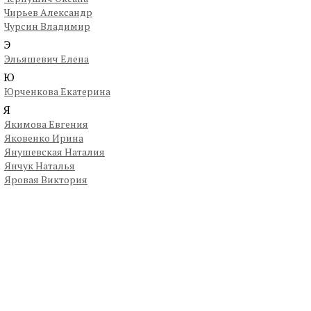
Чирьев Александр
Чурсин Владимир
Э
Эльяшевич Елена
Ю
Юрченкова Екатерина
Я
Якимова Евгения
Яковенко Ирина
Янушевская Наталия
Янчук Наталья
Яровая Виктория