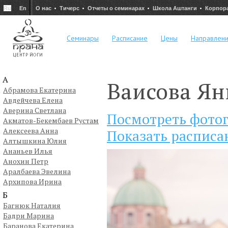
Ru
En
О нас
Тичерс
Отчеты о семинарах
Школа Аштанги
Корпор
Семинары
Расписание
Цены
Направлен
А
Ваисова Ян
Абрамова Екатерина
Авдейчева Елена
Аверина Светлана
Посмотреть фото
Акматов-Бекембаев Рустам
Алексеева Анна
Показать расписа
Алтышкина Юлия
Ананьев Илья
Анохин Петр
Аралбаева Эвелина
Архипова Ирина
Б
Багнюк Наталия
Бадри Марина
Баранова Екатерина