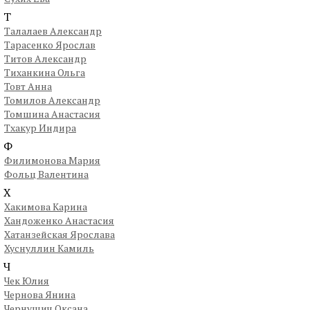
Т
Талалаев Александр
Тарасенко Ярослав
Титов Александр
Тиханкина Ольга
Товт Анна
Томилов Александр
Томшина Анастасия
Тхакур Индира
Ф
Филимонова Мария
Фольц Валентина
Х
Хакимова Карина
Хандоженко Анастасия
Хатанзейская Ярослава
Хуснуллин Камиль
Ч
Чек Юлия
Чернова Янина
Чернушич Оксана