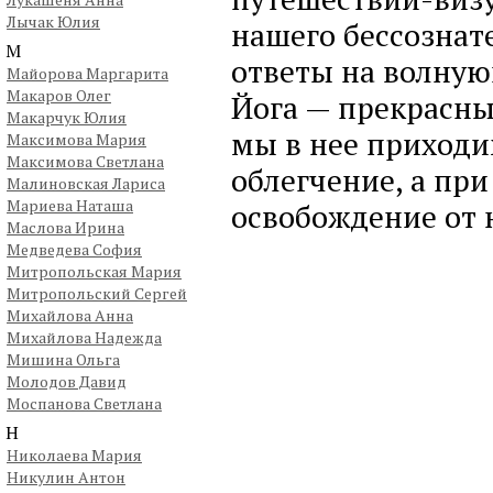
Лычак Юлия
нашего бессознат
М
ответы на волну
Майорова Маргарита
Макаров Олег
Йога — прекрасны
Макарчук Юлия
мы в нее приходи
Максимова Мария
Максимова Светлана
облегчение, а пр
Малиновская Лариса
Мариева Наташа
освобождение от 
Маслова Ирина
Медведева София
Митропольская Мария
Митропольский Сергей
Михайлова Анна
Михайлова Надежда
Мишина Ольга
Молодов Давид
Моспанова Светлана
Н
Николаева Мария
Никулин Антон