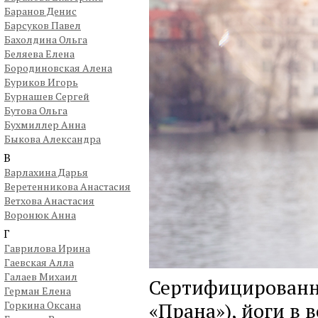
Баранов Денис
Барсуков Павел
Бахолдина Ольга
Беляева Елена
Бородиновская Алена
Буриков Игорь
Бурнашев Сергей
Бутова Ольга
Бухмиллер Анна
Быкова Александра
В
Варлахина Дарья
Веретенникова Анастасия
Ветхова Анастасия
Воронюк Анна
Г
Гаврилова Ирина
Гаевская Алла
Галаев Михаил
Сертифицированны
Герман Елена
«Прана»), йоги в
Горкина Оксана