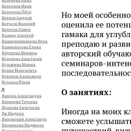
Коренева Анна
Коротков Иван
Коротков Пётр
Но моей особенной
Котлов Андрей
оценила ее потен
Котусов Валерий
Кочетов Павел
гамака для углубл
Кравец Алексей
Крашенинникова Вера
преподаю и разви
Кривоносова Елена
авторский обучаю
Круглова Марина
Кузькина Анастасия
семинаров-интенс
Кузьмина Мария
последовательнос
Кулик Маргарита
Куликов Александр
Кутьина Юлия
Л
О занятиях:
Лапина Александра
Ларичева Татьяна
Леонова Анастасия
Иногда на моих к
Ли Индира
сможете услышать
Липовский Александр
Литвинова Людмила
путешествий-виз
Лукашеня Анна