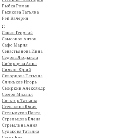
Рыбка Роман
Рыжкова Татьяна
Рэй Валерия
С
Савин Георгий
Самсонов Антон
Сафо Мария
Севастьянова Инна
Седова Людмила
Сибирцева Анна
Силков Юрий
Скворцова Татьяна
Слиньков Игорь
Смиркин Александр
Сомов Михаил
Спектор Татьяна
Стевакина Юлия
Стельмухов Павел
Стрельцова Елена
Стремлина Анна
Судакова Татьяна
Сухих Ева