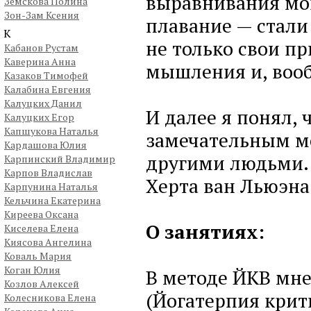
выравнивания мои
Земскова Полина
Зон-Зам Ксения
плавание — стали
К
не только свои п
Кабанов Рустам
Каверина Анна
мышления и, вооб
Казаков Тимофей
Калабина Евгения
Калуцких Данил
И далее я понял, 
Калуцких Егор
Капшукова Наталья
замечательным ме
Кардашова Юлия
другими людьми. 
Карпинский Владимир
Карпов Владислав
Херта ван Льюэна
Карпунина Наталья
Кельчина Екатерина
Киреева Оксана
О занятиях:
Киселева Елена
Киясова Ангелина
Коваль Мария
Коган Юлия
В методе ЙКВ мне
Козлов Алексей
(Йогатерпия крит
Колесникова Елена