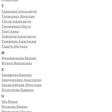
Т
Талалаев Александр
Тарасенко Ярослав
Титов Александр
Тиханкина Ольга
Товт Анна
Томилов Александр
Томшина Анастасия
Тхакур Индира
Ф
Филимонова Мария
Фольц Валентина
Х
Хакимова Карина
Хандоженко Анастасия
Хатанзейская Ярослава
Хуснуллин Камиль
Ч
Чек Юлия
Чернова Янина
Чернушич Оксана