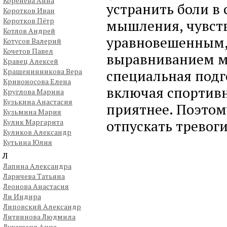
Коренева Анна
устранить боли в
Коротков Иван
Коротков Пётр
мышления, чувств
Котлов Андрей
уравновешенным,
Котусов Валерий
Кочетов Павел
выравниванием мо
Кравец Алексей
Крашенинникова Вера
специальная подг
Кривоносова Елена
включая спортивн
Круглова Марина
Кузькина Анастасия
приятнее. Поэтом
Кузьмина Мария
отпускать тревог
Кулик Маргарита
Куликов Александр
Кутьина Юлия
Л
Лапина Александра
Ларичева Татьяна
Леонова Анастасия
Ли Индира
Липовский Александр
Литвинова Людмила
Лукашеня Анна