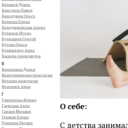
Баранов Денис
Барсуков Павел
Бахолдина Ольга
Беляева Елена
Бородиновская Алена
Буриков Игорь
Бурнашев Сергей
Бутова Ольга
Бухмиллер Анна
Быкова Александра
В
Варлахина Дарья
Веретенникова Анастасия
Ветхова Анастасия
Воронюк Анна
Г
Гаврилова Ирина
О себе:
Гаевская Алла
Галаев Михаил
Герман Елена
С детства занима
Горкина Оксана