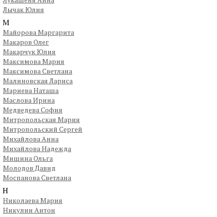
Лычак Юлия
М
Майорова Маргарита
Макаров Олег
Макарчук Юлия
Максимова Мария
Максимова Светлана
Малиновская Лариса
Мариева Наташа
Маслова Ирина
Медведева София
Митропольская Мария
Митропольский Сергей
Михайлова Анна
Михайлова Надежда
Мишина Ольга
Молодов Давид
Моспанова Светлана
Н
Николаева Мария
Никулин Антон