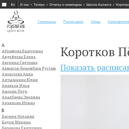
Ru
En
О нас
Тичерс
Отчеты о семинарах
Школа Аштанги
Корпор
Семинары
Расписание
Цены
Направлен
А
Коротков П
Абрамова Екатерина
Авдейчева Елена
Аверина Светлана
Показать расписа
Акматов-Бекембаев Рустам
Алексеева Анна
Алтышкина Юлия
Ананьев Илья
Анохин Петр
Аралбаева Эвелина
Архипова Ирина
Б
Багнюк Наталия
Бадри Марина
Баранова Екатерина