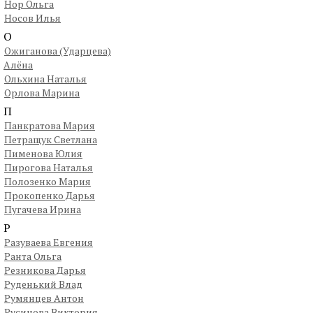
Нор Ольга
Носов Илья
О
Ожиганова (Ударцева)
Алёна
Ольхина Наталья
Орлова Марина
П
Панкратова Мария
Петращук Светлана
Пименова Юлия
Пирогова Наталья
Полозенко Мария
Прокопенко Дарья
Пугачева Ирина
Р
Разуваева Евгения
Ранта Ольга
Резникова Дарья
Руденький Влад
Румянцев Антон
Русинова Виктория