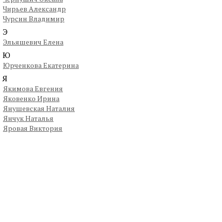
Чирьев Александр
Чурсин Владимир
Э
Эльяшевич Елена
Ю
Юрченкова Екатерина
Я
Якимова Евгения
Яковенко Ирина
Янушевская Наталия
Янчук Наталья
Яровая Виктория