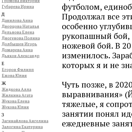
Громова Виктория
футболом, единоб
Губарева Ирина
Д
Продолжал все эти
Данилова Анна
особенно углубив
Дворцова Наталья
Дельнова Елена
рукопашный бой,
Диогенова Полина
ножевой бой. В 20
Долбышев Игорь
Домарева Анна
изменилось. Зара
Дьяков Александр
которых я и не зн
Е
Егоров Филипп
Ежова Юлия
Чуть позже, в 202
Ж
Жидкова Алла
выравнивания» (Й
Жилкина Агата
Жукова Елена
тяжелые, я сопро
Жукова Юлия
занятии понял ид
З
Загинайлова Ангелина
ежедневные занят
Залогина Екатерина