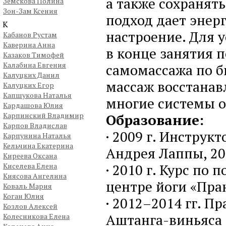
а также сохранять
Земскова Полина
Зон-Зам Ксения
подход дает энерг
К
настроение. Для 
Кабанов Рустам
Каверина Анна
в конце занятия 
Казаков Тимофей
Калабина Евгения
самомассажа по б
Калуцких Данил
массаж восстанав
Калуцких Егор
Капшукова Наталья
многие системы о
Кардашова Юлия
Карпинский Владимир
Образование:
Карпов Владислав
· 2009 г. Инструк
Карпунина Наталья
Кельчина Екатерина
Андрея Лаппы, 20
Киреева Оксана
· 2010 г. Курс по
Киселева Елена
Киясова Ангелина
центре йоги «Пра
Коваль Мария
Коган Юлия
· 2012–2014 гг. П
Козлов Алексей
Аштанга-виньяса 
Колесникова Елена