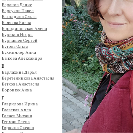
Баранов Денис
Барсуков Павел
Бахолдина Ольга
Беляева Елена
Бородиновская Алена
Буриков Игорь
Бурнашев Сергей
Бутова Ольга
Бухмиллер Анна
Быкова Александра
В
Варлахина Дарья
Веретенникова Анастасия
Ветхова Анастасия
Воронюк Анна
Г
Гаврилова Ирина
Гаевская Алла
Галаев Михаил
Герман Елена
Горкина Оксана