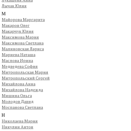
Лычак Юлия
М
Майорова Маргарита
Макаров Олег
Макарчук Юлия
Максимова Мария
Максимова Светлана
Малиновская Лариса
Мариева Наташа
Маслова Ирина
Медведева София
Митропольская Мария
Митропольский Сергей
Михайлова Анна
Михайлова Надежда
Мишина Ольга
Молодов Давид
Моспанова Светлана
Н
Николаева Мария
Никулин Антон