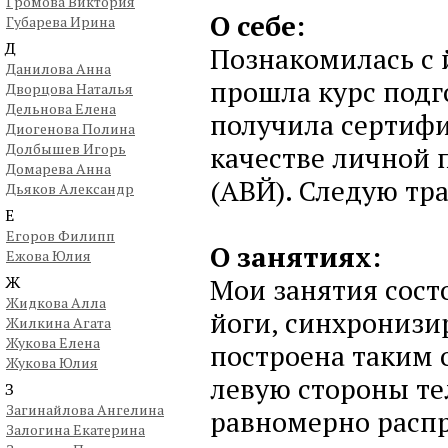
Громова Виктория
О себе:
Губарева Ирина
Д
Познакомилась с й
Данилова Анна
прошла курс подг
Дворцова Наталья
Дельнова Елена
получила сертифи
Диогенова Полина
Долбышев Игорь
качестве личной 
Домарева Анна
(АВЙ). Следую тра
Дьяков Александр
Е
Егоров Филипп
О занятиях:
Ежова Юлия
Ж
Мои занятия состо
Жидкова Алла
йоги‚ синхронизи
Жилкина Агата
Жукова Елена
построена таким 
Жукова Юлия
левую стороны тел
З
Загинайлова Ангелина
равномерно распре
Залогина Екатерина