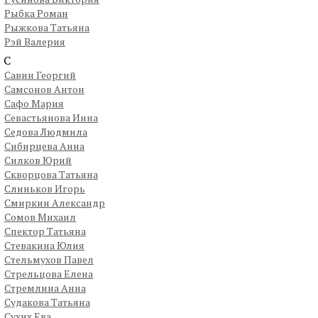
Рыбка Роман
Рыжкова Татьяна
Рэй Валерия
С
Савин Георгий
Самсонов Антон
Сафо Мария
Севастьянова Инна
Седова Людмила
Сибирцева Анна
Силков Юрий
Скворцова Татьяна
Слиньков Игорь
Смиркин Александр
Сомов Михаил
Спектор Татьяна
Стевакина Юлия
Стельмухов Павел
Стрельцова Елена
Стремлина Анна
Судакова Татьяна
Сухих Ева