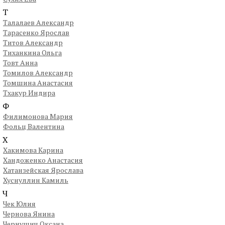
Т
Талалаев Александр
Тарасенко Ярослав
Титов Александр
Тиханкина Ольга
Товт Анна
Томилов Александр
Томшина Анастасия
Тхакур Индира
Ф
Филимонова Мария
Фольц Валентина
Х
Хакимова Карина
Хандоженко Анастасия
Хатанзейская Ярослава
Хуснуллин Камиль
Ч
Чек Юлия
Чернова Янина
Чернушич Оксана