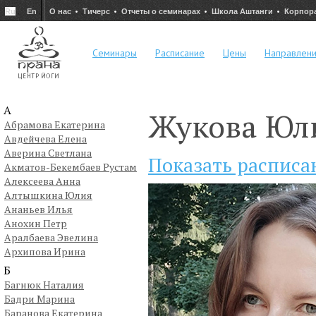
Ru
En
О нас
Тичерс
Отчеты о семинарах
Школа Аштанги
Корпор
Семинары
Расписание
Цены
Направлен
А
Жукова Юл
Абрамова Екатерина
Авдейчева Елена
Аверина Светлана
Показать расписа
Акматов-Бекембаев Рустам
Алексеева Анна
Алтышкина Юлия
Ананьев Илья
Анохин Петр
Аралбаева Эвелина
Архипова Ирина
Б
Багнюк Наталия
Бадри Марина
Баранова Екатерина