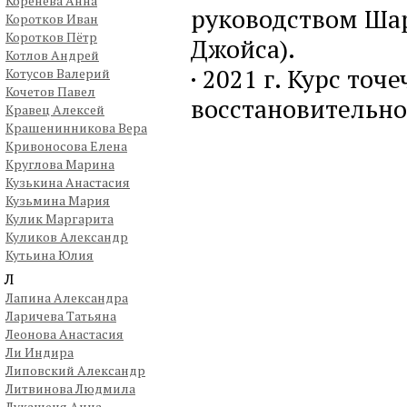
Коренева Анна
руководством Шар
Коротков Иван
Коротков Пётр
Джойса).
Котлов Андрей
· 2021 г. Курс то
Котусов Валерий
Кочетов Павел
восстановительн
Кравец Алексей
Крашенинникова Вера
Кривоносова Елена
Круглова Марина
Кузькина Анастасия
Кузьмина Мария
Кулик Маргарита
Куликов Александр
Кутьина Юлия
Л
Лапина Александра
Ларичева Татьяна
Леонова Анастасия
Ли Индира
Липовский Александр
Литвинова Людмила
Лукашеня Анна