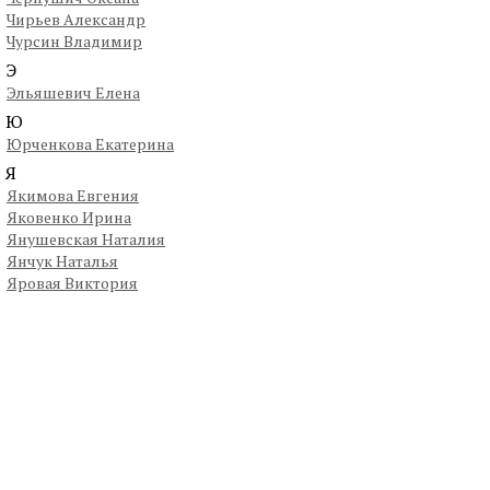
Чирьев Александр
Чурсин Владимир
Э
Эльяшевич Елена
Ю
Юрченкова Екатерина
Я
Якимова Евгения
Яковенко Ирина
Янушевская Наталия
Янчук Наталья
Яровая Виктория