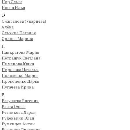
Нор Ольга
Носов Илья
О
Ожиганова (Ударцева)
Алёна
Ольхина Наталья
Орлова Марина
П
Панкратова Мария
Петращук Светлана
Пименова Юлия
Пирогова Наталья
Полозенко Мария
Прокопенко Дарья
Пугачева Ирина
Р
Разуваева Евгения
Ранта Ольга
Резникова Дарья
Руденький Влад
Румянцев Антон
Русинова Виктория