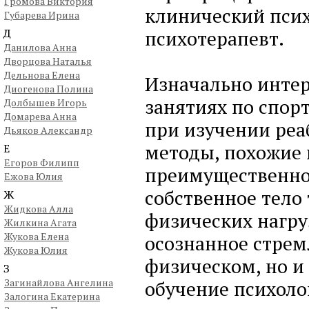
Громова Виктория
клинический псих
Губарева Ирина
Д
психотерапевт.
Данилова Анна
Дворцова Наталья
Дельнова Елена
Изначально интере
Диогенова Полина
занятиях по спор
Долбышев Игорь
Домарева Анна
при изучении реа
Дьяков Александр
методы, похожие 
Е
Егоров Филипп
преимущественно 
Ежова Юлия
собственное тело
Ж
Жидкова Алла
физических нагруз
Жилкина Агата
Жукова Елена
осознанное стремл
Жукова Юлия
физическом, но и
З
Загинайлова Ангелина
обучение психоло
Залогина Екатерина