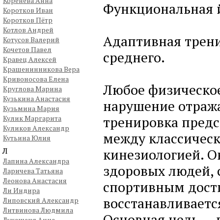
Коренева Анна
Функциональная 
Коротков Иван
Коротков Пётр
Котлов Андрей
Адаптивная трени
Котусов Валерий
Кочетов Павел
среднего.
Кравец Алексей
Крашенинникова Вера
Кривоносова Елена
Любое физическо
Круглова Марина
Кузькина Анастасия
нарушение отраж
Кузьмина Мария
тренировка предс
Кулик Маргарита
Куликов Александр
между классическ
Кутьина Юлия
Л
кинезиологией. О
Лапина Александра
здоровых людей, 
Ларичева Татьяна
Леонова Анастасия
спортивным дости
Ли Индира
восстанавливается
Липовский Александр
Литвинова Людмила
Основная цель — 
Лукашеня Анна