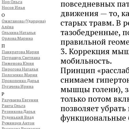
повседневных пат
Нор Ольга
Носов Илья
движения — то, к
О
старых травм. В р
Ожиганова (Ударцева)
Алёна
тазобедренные, п
Ольхина Наталья
Орлова Марина
правильной геоме
П
3. Коррекция мыш
Панкратова Мария
Петращук Светлана
мобильность.
Пименова Юлия
Принцип «расслаб
Пирогова Наталья
Полозенко Мария
снимаем гипертон
Прокопенко Дарья
Пугачева Ирина
мышцы голени), з
Р
только потом вкл
Разуваева Евгения
Ранта Ольга
позволяет убрать
Резникова Дарья
функциональные 
Руденький Влад
Румянцев Антон
Русинова Виктория