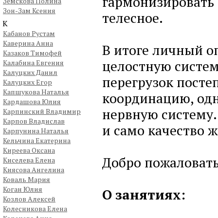
гармонизировать 
Земскова Полина
Зон-Зам Ксения
телесное.
К
Кабанов Рустам
Каверина Анна
В итоге личный о
Казаков Тимофей
целостную систем
Калабина Евгения
Калуцких Данил
перегрузок постеп
Калуцких Егор
Капшукова Наталья
координацию, одн
Кардашова Юлия
нервную систему.
Карпинский Владимир
Карпов Владислав
и само качество 
Карпунина Наталья
Кельчина Екатерина
Киреева Оксана
Добро пожаловать
Киселева Елена
Киясова Ангелина
Коваль Мария
Коган Юлия
О занятиях:
Козлов Алексей
Колесникова Елена