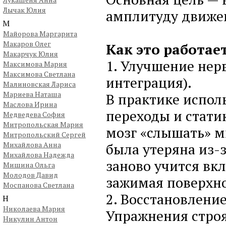
Лычак Юлия
амплитуду движе
М
Майорова Маргарита
Макаров Олег
Как это работает
Макарчук Юлия
1. Улучшение не
Максимова Мария
Максимова Светлана
интеграция).
Малиновская Лариса
Мариева Наташа
В практике испо
Маслова Ирина
переходы и стати
Медведева София
Митропольская Мария
мозг «слышать» м
Митропольский Сергей
Михайлова Анна
была утеряна из-
Михайлова Надежда
заново учится вк
Мишина Ольга
Молодов Давид
зажимая поверхн
Моспанова Светлана
2. Восстановлени
Н
Николаева Мария
Упражнения стро
Никулин Антон