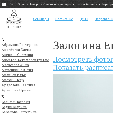
Ru
En
О нас
Тичерс
Отчеты о семинарах
Школа Аштанги
Корпор
Семинары
Расписание
Цены
Направлен
А
Залогина Е
Абрамова Екатерина
Авдейчева Елена
Аверина Светлана
Посмотреть фото
Акматов-Бекембаев Рустам
Алексеева Анна
Показать расписа
Алтышкина Юлия
Ананьев Илья
Анохин Петр
Аралбаева Эвелина
Архипова Ирина
Б
Багнюк Наталия
Бадри Марина
Баранова Екатерина