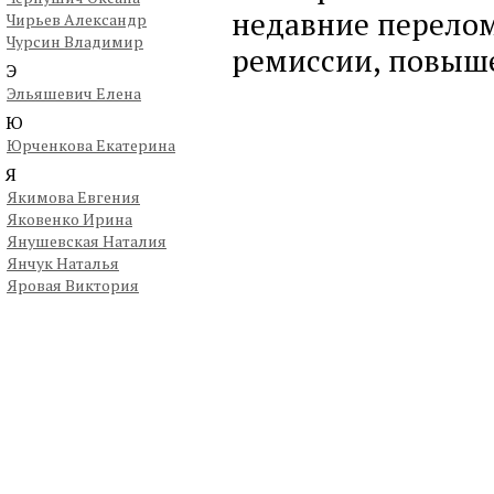
недавние перелом
Чирьев Александр
Чурсин Владимир
ремиссии, повыше
Э
Эльяшевич Елена
Ю
Юрченкова Екатерина
Я
Якимова Евгения
Яковенко Ирина
Янушевская Наталия
Янчук Наталья
Яровая Виктория