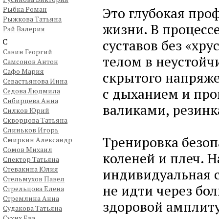
Это глубокая про
Рыбка Роман
Рыжкова Татьяна
жизни. В процесс
Рэй Валерия
С
суставов без «хру
Савин Георгий
телом в неустойч
Самсонов Антон
Сафо Мария
скрытого напряже
Севастьянова Инна
с дыханием и про
Седова Людмила
Сибирцева Анна
валиками, резин
Силков Юрий
Скворцова Татьяна
Слиньков Игорь
Тренировка безоп
Смиркин Александр
Сомов Михаил
коленей и плеч. 
Спектор Татьяна
Стевакина Юлия
индивидуальная 
Стельмухов Павел
не идти через бол
Стрельцова Елена
Стремлина Анна
здоровой амплиту
Судакова Татьяна
Сухих Ева