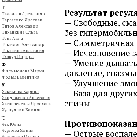
Т
Результат регул
Талалаев Александр
Тарасенко Ярослав
— Свободные, сма
Титов Александр
без гипермобильн
Тиханкина Ольга
Товт Анна
— Симметричная р
Томилов Александр
— Исчезновение з
Томшина Анастасия
Тхакур Индира
— Умение дышать
Ф
давление, спазм
Филимонова Мария
Фольц Валентина
— Улучшение эмо
Х
— База для других
Хакимова Карина
Хандоженко Анастасия
спины
Хатанзейская Ярослава
Хуснуллин Камиль
Ч
Противопоказан
Чек Юлия
Чернова Янина
— Острые воспале
Чернушич Оксана