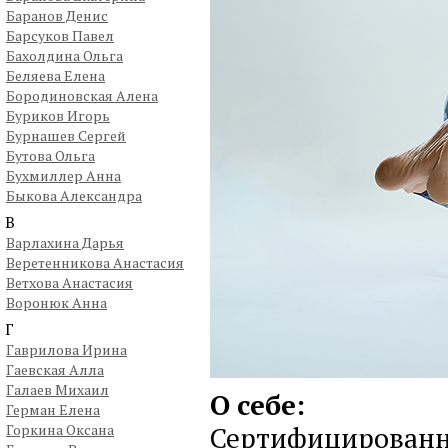
Баранов Денис
Барсуков Павел
Бахолдина Ольга
Беляева Елена
Бородиновская Алена
Буриков Игорь
Бурнашев Сергей
Бутова Ольга
Бухмиллер Анна
Быкова Александра
В
Варлахина Дарья
Веретенникова Анастасия
Ветхова Анастасия
Воронюк Анна
Г
Гаврилова Ирина
Гаевская Алла
Галаев Михаил
О себе:
Герман Елена
Сертифицированн
Горкина Оксана