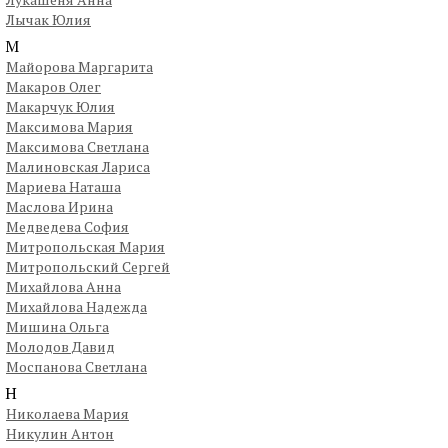
Лычак Юлия
М
Майорова Маргарита
Макаров Олег
Макарчук Юлия
Максимова Мария
Максимова Светлана
Малиновская Лариса
Мариева Наташа
Маслова Ирина
Медведева София
Митропольская Мария
Митропольский Сергей
Михайлова Анна
Михайлова Надежда
Мишина Ольга
Молодов Давид
Моспанова Светлана
Н
Николаева Мария
Никулин Антон