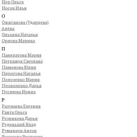
Нор Ольга
Носов Илья
О
Ожиганова (Ударцева)
Алёна
Ольхина Наталья
Орлова Марина
П
Панкратова Мария
Петращук Светлана
Пименова Юлия
Пирогова Наталья
Полозенко Мария
Прокопенко Дарья
Пугачева Ирина
Р
Разуваева Евгения
Ранта Ольга
Резникова Дарья
Руденький Влад
Румянцев Антон
Русинова Виктория