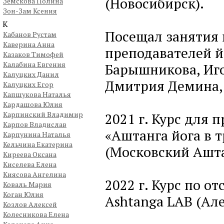
(Новосибирск).
Земскова Полина
Зон-Зам Ксения
К
Посещал занятия 
Кабанов Рустам
Каверина Анна
преподавателей й
Казаков Тимофей
Калабина Евгения
Барышникова, Иго
Калуцких Данил
Дмитрия Демина, 
Калуцких Егор
Капшукова Наталья
Кардашова Юлия
Карпинский Владимир
2021 г. Курс для 
Карпов Владислав
«Аштанга йога в 
Карпунина Наталья
Кельчина Екатерина
(Московский Аштан
Киреева Оксана
Киселева Елена
Киясова Ангелина
2022 г. Курс по о
Коваль Мария
Коган Юлия
Ashtanga LAB (Ал
Козлов Алексей
Колесникова Елена