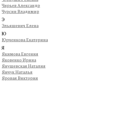
Чирьев Александр
Чурсин Владимир
Э
Эльяшевич Елена
Ю
Юрченкова Екатерина
Я
Якимова Евгения
Яковенко Ирина
Янушевская Наталия
Янчук Наталья
Яровая Виктория