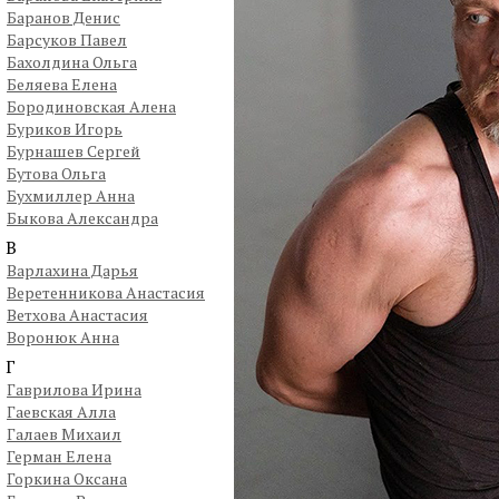
Баранов Денис
Барсуков Павел
Бахолдина Ольга
Беляева Елена
Бородиновская Алена
Буриков Игорь
Бурнашев Сергей
Бутова Ольга
Бухмиллер Анна
Быкова Александра
В
Варлахина Дарья
Веретенникова Анастасия
Ветхова Анастасия
Воронюк Анна
Г
Гаврилова Ирина
Гаевская Алла
Галаев Михаил
Герман Елена
Горкина Оксана