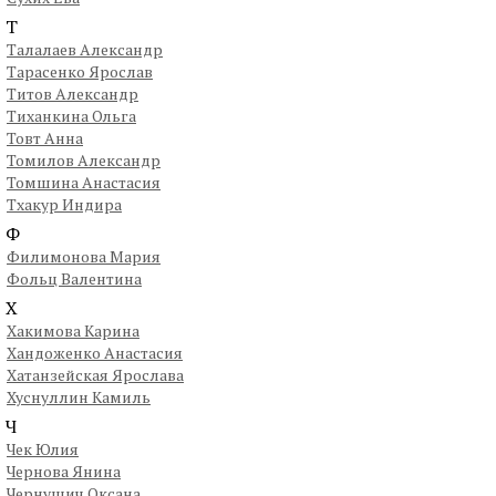
Т
Талалаев Александр
Тарасенко Ярослав
Титов Александр
Тиханкина Ольга
Товт Анна
Томилов Александр
Томшина Анастасия
Тхакур Индира
Ф
Филимонова Мария
Фольц Валентина
Х
Хакимова Карина
Хандоженко Анастасия
Хатанзейская Ярослава
Хуснуллин Камиль
Ч
Чек Юлия
Чернова Янина
Чернушич Оксана