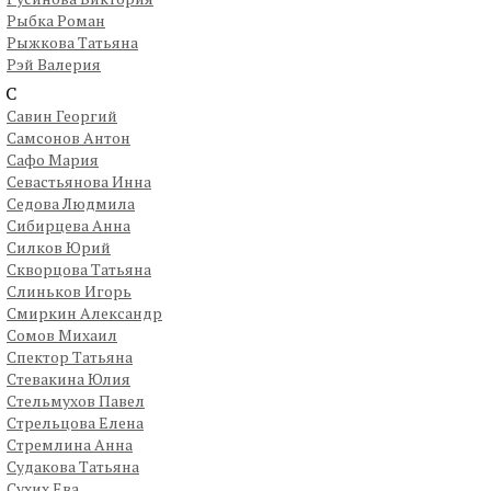
Рыбка Роман
Рыжкова Татьяна
Рэй Валерия
С
Савин Георгий
Самсонов Антон
Сафо Мария
Севастьянова Инна
Седова Людмила
Сибирцева Анна
Силков Юрий
Скворцова Татьяна
Слиньков Игорь
Смиркин Александр
Сомов Михаил
Спектор Татьяна
Стевакина Юлия
Стельмухов Павел
Стрельцова Елена
Стремлина Анна
Судакова Татьяна
Сухих Ева