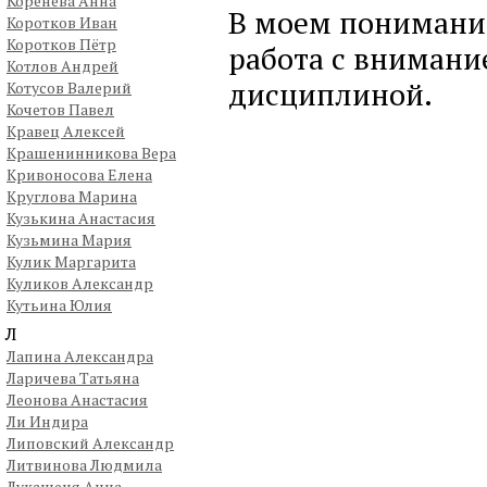
Коренева Анна
В моем понимании
Коротков Иван
Коротков Пётр
работа с внимани
Котлов Андрей
дисциплиной.
Котусов Валерий
Кочетов Павел
Кравец Алексей
Крашенинникова Вера
Кривоносова Елена
Круглова Марина
Кузькина Анастасия
Кузьмина Мария
Кулик Маргарита
Куликов Александр
Кутьина Юлия
Л
Лапина Александра
Ларичева Татьяна
Леонова Анастасия
Ли Индира
Липовский Александр
Литвинова Людмила
Лукашеня Анна