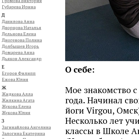
Громова Виктория
Губарева Ирина
Д
Данилова Анна
Дворцова Наталья
Дельнова Елена
Диогенова Полина
Долбышев Игорь
Домарева Анна
Дьяков Александр
Е
О себе:
Егоров Филипп
Ежова Юлия
Ж
Мое знакомство с
Жидкова Алла
года. Начинал св
Жилкина Агата
Жукова Елена
йоги Virgou, Омск
Жукова Юлия
Несколько лет уч
З
Загинайлова Ангелина
классы в Школе А
Залогина Екатерина