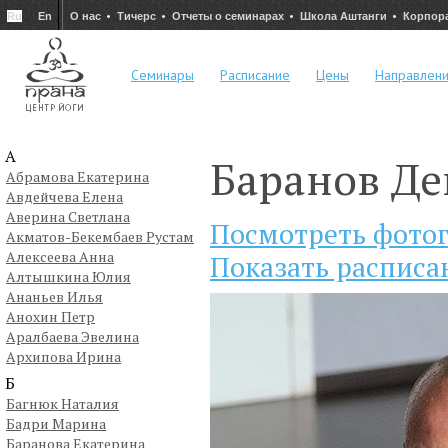
Ru
En
О нас
Тичерс
Отчеты о семинарах
Школа Аштанги
Корпор
Семинары
Расписание
Цены
Направлен
А
Баранов Де
Абрамова Екатерина
Авдейчева Елена
Аверина Светлана
Посмотреть фото
Акматов-Бекембаев Рустам
Алексеева Анна
Показать расписа
Алтышкина Юлия
Ананьев Илья
Анохин Петр
Аралбаева Эвелина
Архипова Ирина
Б
Багнюк Наталия
Бадри Марина
Баранова Екатерина