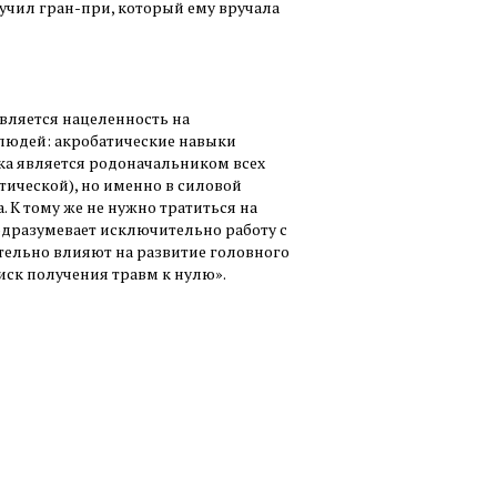
чил гран-при, который ему вручала
вляется нацеленность на
 людей: акробатические навыки
ика является родоначальником всех
тической), но именно в силовой
 К тому же не нужно тратиться на
подразумевает исключительно работу с
ельно влияют на развитие головного
иск получения травм к нулю».