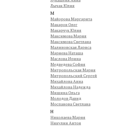
Лычак Юлия
М
Майорова Маргарита
Макаров Олег
Макарчук Юлия
Максимова Мария
Максимова Светлана
Малиновская Лариса
Мариева Наташа
Маслова Ирина
Медведева София
Митропольская Мария
Митропольский Сергей
Михайлова Анна
Михайлова Надежда
Мишина Ольга
Молодов Давид
Моспанова Светлана
Н
Николаева Мария
Никулин Антон