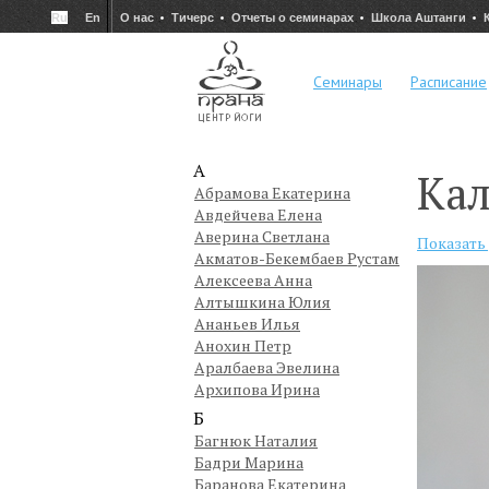
Ru
En
О нас
Тичерс
Отчеты о семинарах
Школа Аштанги
Семинары
Расписание
А
Кал
Абрамова Екатерина
Авдейчева Елена
Аверина Светлана
Показать
Акматов-Бекембаев Рустам
Алексеева Анна
Алтышкина Юлия
Ананьев Илья
Анохин Петр
Аралбаева Эвелина
Архипова Ирина
Б
Багнюк Наталия
Бадри Марина
Баранова Екатерина