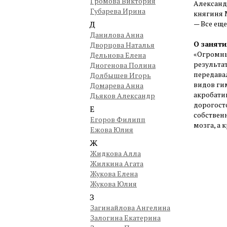
Громова Виктория
Александ
Губарева Ирина
княгиня 
Д
— Все ещ
Данилова Анна
О заняти
Дворцова Наталья
«Огромны
Дельнова Елена
результа
Диогенова Полина
передава
Долбышев Игорь
видов гим
Домарева Анна
акробати
Дьяков Александр
дорогосто
Е
собствен
Егоров Филипп
мозга, а 
Ежова Юлия
Ж
Жидкова Алла
Жилкина Агата
Жукова Елена
Жукова Юлия
З
Загинайлова Ангелина
Залогина Екатерина