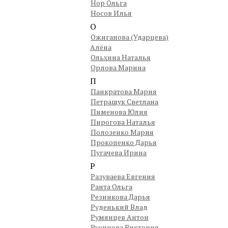
Нор Ольга
Носов Илья
О
Ожиганова (Ударцева)
Алёна
Ольхина Наталья
Орлова Марина
П
Панкратова Мария
Петращук Светлана
Пименова Юлия
Пирогова Наталья
Полозенко Мария
Прокопенко Дарья
Пугачева Ирина
Р
Разуваева Евгения
Ранта Ольга
Резникова Дарья
Руденький Влад
Румянцев Антон
Русинова Виктория