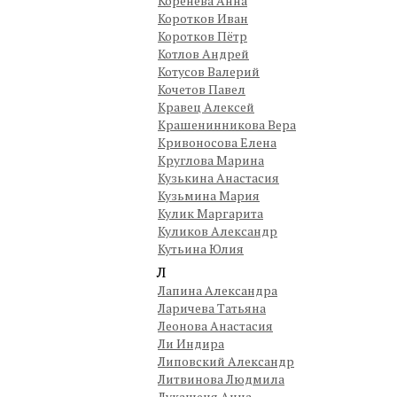
Коренева Анна
Коротков Иван
Коротков Пётр
Котлов Андрей
Котусов Валерий
Кочетов Павел
Кравец Алексей
Крашенинникова Вера
Кривоносова Елена
Круглова Марина
Кузькина Анастасия
Кузьмина Мария
Кулик Маргарита
Куликов Александр
Кутьина Юлия
Л
Лапина Александра
Ларичева Татьяна
Леонова Анастасия
Ли Индира
Липовский Александр
Литвинова Людмила
Лукашеня Анна