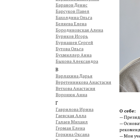
Баранов Денис
Барсуков Павел
Бахолдина Ольга
Беляева Елена
Бородиновская Алена
Буриков Игорь
Бурнашев Сергей
Бутова Ольга
Бухмиллер Анна
Быкова Александра
В
Варлахина Дарья
Веретенникова Анастасия
Ветхова Анастасия
Воронюк Анна
Г
Гаврилова Ирина
О себе:
Гаевская Алла
— Презид
Галаев Михаил
— Основа
Герман Елена
рекоменд
Горкина Оксана
— Мои уч