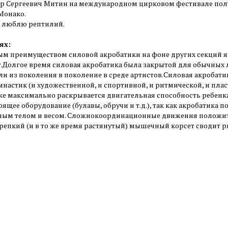
р Сергеевич Митин на международном цирковом фестивале полу
Монако.
е люблю рептилий.
ях:
м преимуществом силовой акробатики на фоне других секций я
т.Долгое время силовая акробатика была закрытой для обычных
ли из поколения в поколение в среде артистов.Силовая акробат
настик (и художественной, и спортивной, и ритмической, и плас
ке максимально раскрывается двигательная способность ребенка.
ящее оборудование (булавы, обручи и т.д.), так как акробатика 
ным телом и весом. Сложнокоординационные движения положит
крепкий (и в то же время растянутый) мышечный корсет сводит р