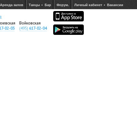
Аренда залов
Танцы
Бар
Форум.
Личный кабинет
Вакансии
я
язевская
Войковская
17-02-03
(495)
617-02-04