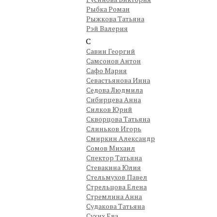
Рыбка Роман
Рыжкова Татьяна
Рэй Валерия
С
Савин Георгий
Самсонов Антон
Сафо Мария
Севастьянова Инна
Седова Людмила
Сибирцева Анна
Силков Юрий
Скворцова Татьяна
Слиньков Игорь
Смиркин Александр
Сомов Михаил
Спектор Татьяна
Стевакина Юлия
Стельмухов Павел
Стрельцова Елена
Стремлина Анна
Судакова Татьяна
Сухих Ева