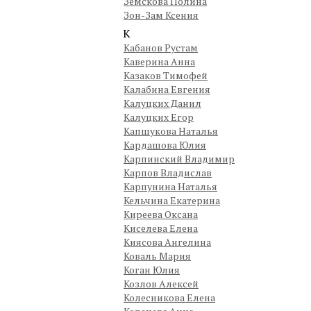
Земскова Полина
Зон-Зам Ксения
К
Кабанов Рустам
Каверина Анна
Казаков Тимофей
Калабина Евгения
Калуцких Данил
Калуцких Егор
Капшукова Наталья
Кардашова Юлия
Карпинский Владимир
Карпов Владислав
Карпунина Наталья
Кельчина Екатерина
Киреева Оксана
Киселева Елена
Киясова Ангелина
Коваль Мария
Коган Юлия
Козлов Алексей
Колесникова Елена