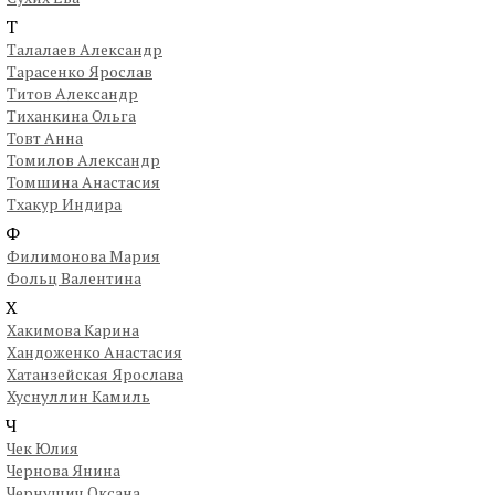
Т
Талалаев Александр
Тарасенко Ярослав
Титов Александр
Тиханкина Ольга
Товт Анна
Томилов Александр
Томшина Анастасия
Тхакур Индира
Ф
Филимонова Мария
Фольц Валентина
Х
Хакимова Карина
Хандоженко Анастасия
Хатанзейская Ярослава
Хуснуллин Камиль
Ч
Чек Юлия
Чернова Янина
Чернушич Оксана