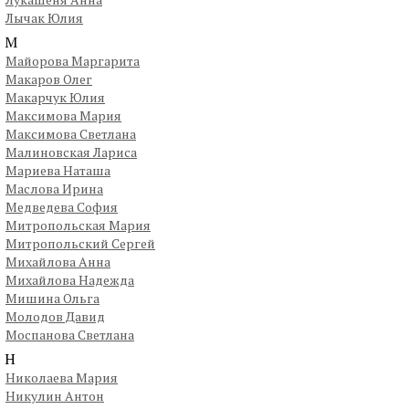
Лычак Юлия
М
Майорова Маргарита
Макаров Олег
Макарчук Юлия
Максимова Мария
Максимова Светлана
Малиновская Лариса
Мариева Наташа
Маслова Ирина
Медведева София
Митропольская Мария
Митропольский Сергей
Михайлова Анна
Михайлова Надежда
Мишина Ольга
Молодов Давид
Моспанова Светлана
Н
Николаева Мария
Никулин Антон