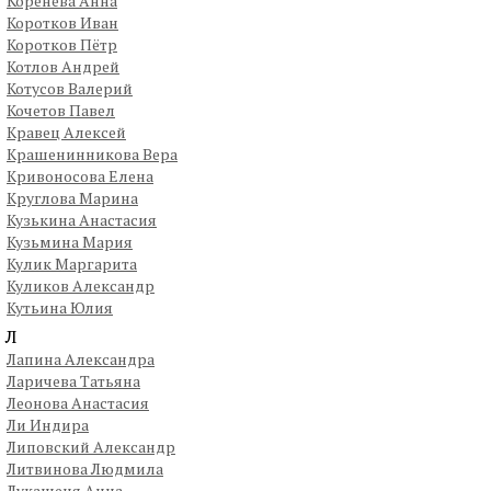
Коренева Анна
Коротков Иван
Коротков Пётр
Котлов Андрей
Котусов Валерий
Кочетов Павел
Кравец Алексей
Крашенинникова Вера
Кривоносова Елена
Круглова Марина
Кузькина Анастасия
Кузьмина Мария
Кулик Маргарита
Куликов Александр
Кутьина Юлия
Л
Лапина Александра
Ларичева Татьяна
Леонова Анастасия
Ли Индира
Липовский Александр
Литвинова Людмила
Лукашеня Анна