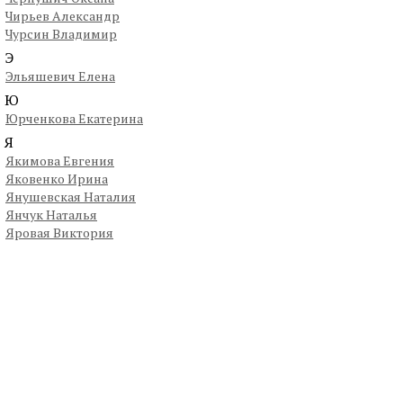
Чирьев Александр
Чурсин Владимир
Э
Эльяшевич Елена
Ю
Юрченкова Екатерина
Я
Якимова Евгения
Яковенко Ирина
Янушевская Наталия
Янчук Наталья
Яровая Виктория