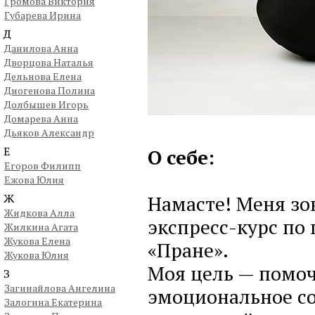
Громова Виктория
Губарева Ирина
Д
Данилова Анна
Дворцова Наталья
Дельнова Елена
Диогенова Полина
Долбышев Игорь
Домарева Анна
Дьяков Александр
Е
О себе:
Егоров Филипп
Ежова Юлия
Ж
Намасте! Меня зов
Жидкова Алла
экспресс-курс по
Жилкина Агата
Жукова Елена
«Пране».
Жукова Юлия
Моя цель — помоч
З
Загинайлова Ангелина
эмоциональное со
Залогина Екатерина