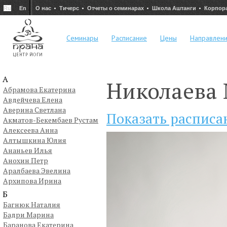
Ru
En
О нас
Тичерс
Отчеты о семинарах
Школа Аштанги
Корпор
Семинары
Расписание
Цены
Направлен
А
Николаева
Абрамова Екатерина
Авдейчева Елена
Аверина Светлана
Показать расписа
Акматов-Бекембаев Рустам
Алексеева Анна
Алтышкина Юлия
Ананьев Илья
Анохин Петр
Аралбаева Эвелина
Архипова Ирина
Б
Багнюк Наталия
Бадри Марина
Баранова Екатерина