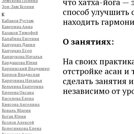
что хатха-йога — 
Земскова Полина
Зон-Зам Ксения
способ улучшить 
К
находить гармон
Кабанов Рустам
Каверина Анна
Казаков Тимофей
Калабина Евгения
О занятиях:
Калуцких Данил
Калуцких Егор
Капшукова Наталья
На своих практик
Кардашова Юлия
Карпинский Владимир
отстройке асан и 
Карпов Владислав
сделать занятия 
Карпунина Наталья
Кельчина Екатерина
независимо от уро
Киреева Оксана
Киселева Елена
Киясова Ангелина
Коваль Мария
Коган Юлия
Козлов Алексей
Колесникова Елена