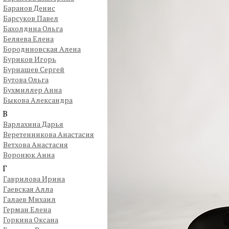
Баранов Денис
Барсуков Павел
Бахолдина Ольга
Беляева Елена
Бородиновская Алена
Буриков Игорь
Бурнашев Сергей
Бутова Ольга
Бухмиллер Анна
Быкова Александра
В
Варлахина Дарья
Веретенникова Анастасия
Ветхова Анастасия
Воронюк Анна
Г
Гаврилова Ирина
Гаевская Алла
Галаев Михаил
Герман Елена
Горкина Оксана