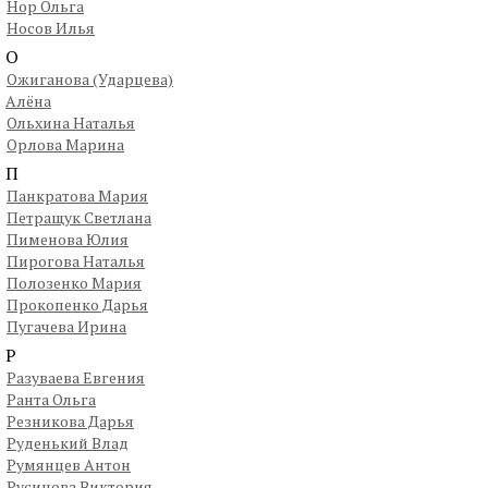
Нор Ольга
Носов Илья
О
Ожиганова (Ударцева)
Алёна
Ольхина Наталья
Орлова Марина
П
Панкратова Мария
Петращук Светлана
Пименова Юлия
Пирогова Наталья
Полозенко Мария
Прокопенко Дарья
Пугачева Ирина
Р
Разуваева Евгения
Ранта Ольга
Резникова Дарья
Руденький Влад
Румянцев Антон
Русинова Виктория