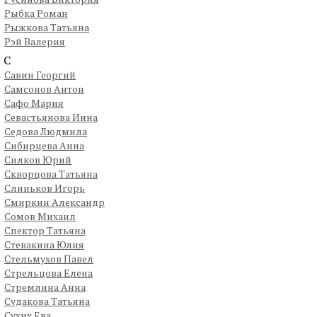
Рыбка Роман
Рыжкова Татьяна
Рэй Валерия
С
Савин Георгий
Самсонов Антон
Сафо Мария
Севастьянова Инна
Седова Людмила
Сибирцева Анна
Силков Юрий
Скворцова Татьяна
Слиньков Игорь
Смиркин Александр
Сомов Михаил
Спектор Татьяна
Стевакина Юлия
Стельмухов Павел
Стрельцова Елена
Стремлина Анна
Судакова Татьяна
Сухих Ева