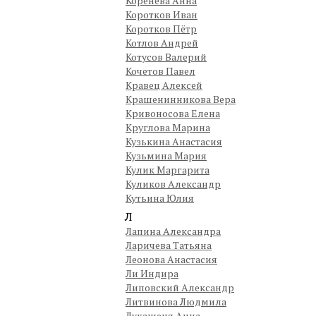
Коренева Анна
Коротков Иван
Коротков Пётр
Котлов Андрей
Котусов Валерий
Кочетов Павел
Кравец Алексей
Крашенинникова Вера
Кривоносова Елена
Круглова Марина
Кузькина Анастасия
Кузьмина Мария
Кулик Маргарита
Куликов Александр
Кутьина Юлия
Л
Лапина Александра
Ларичева Татьяна
Леонова Анастасия
Ли Индира
Липовский Александр
Литвинова Людмила
Лукашеня Анна