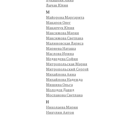
Лычак Юлия
М
Майорова Маргарита
Макаров Олег
Макарчук Юлия
Максимова Мария
Максимова Светлана
Малиновская Лариса
Мариева Наташа
Маслова Ирина
Медведева София
Митропольская Мария
Митропольский Сергей
Михайлова Анна
Михайлова Надежда
Мишина Ольга
Молодов Давид
Моспанова Светлана
Н
Николаева Мария
Никулин Антон