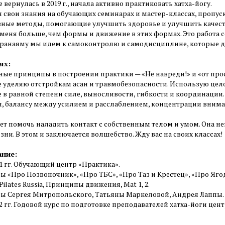
ге вернулась в 2019 г., начала активно практиковать хатха-йогу.
свои знания на обучающих семинарах и мастер-классах, пропуска
ные методы, помогающие улучшить здоровье и улучшить качест
 меня больше, чем формы и движение в этих формах. Это работа 
пранаяму мы идем к самоконтролю и самодисциплине, которые д
ях:
ные принципы в построении практики — «Не навреди!» и «от прос
 уделяю отстройкам асан и травмобезопасности. Использую цел
 в равной степени силе, выносливости, гибкости и координаци
, балансу между усилием и расслаблением, концентрации внима
ет помочь наладить контакт с собственным телом и умом. Она не
ни. В этом и заключается волшебство. Жду вас на своих классах!
ание:
21 гг. Обучающий центр «Практика».
ры «Про Позвоночник», «Про ТБС», «Про Таз и Крестец», «Про Яго
r Pilates Russia, Принципы движения, Mat 1, 2.
ры Сергея Митропольского, Татьяны Маркеловой, Андрея Лаппы.
22 гг. Годовой курс по подготовке преподавателей хатха-йоги цен