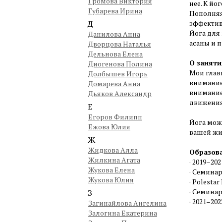
Громова Виктория
нее. К йо
Губарева Ирина
Пополняя 
Д
эффектив
Йога для
Данилова Анна
асаны и 
Дворцова Наталья
Дельнова Елена
О заняти
Диогенова Полина
Мои глав
Долбышев Игорь
внимание
Домарева Анна
внимание
Дьяков Александр
движения
Е
Егоров Филипп
Йога мож
Ежова Юлия
вашей жиз
Ж
Жидкова Алла
Образов
Жилкина Агата
· 2019–20
Жукова Елена
· Семина
Жукова Юлия
· Polesta
· Семина
З
· 2021–20
Загинайлова Ангелина
Залогина Екатерина