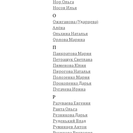
Нор Ольга
Носов Илья
О
Ожиганова (Ударцева)
Алёна
Ольхина Наталья
Орлова Марина
П
Панкратова Мария
Петращук Светлана
Пименова Юлия
Пирогова Наталья
Полозенко Мария
Прокопенко Дарья
Пугачева Ирина
Р
Разуваева Евгения
Ранта Ольга
Резникова Дарья
Руденький Влад
Румянцев Антон
Русинова Виктория