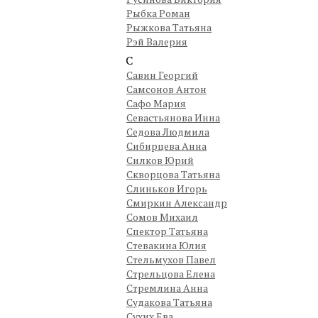
Рыбка Роман
Рыжкова Татьяна
Рэй Валерия
С
Савин Георгий
Самсонов Антон
Сафо Мария
Севастьянова Инна
Седова Людмила
Сибирцева Анна
Силков Юрий
Скворцова Татьяна
Слиньков Игорь
Смиркин Александр
Сомов Михаил
Спектор Татьяна
Стевакина Юлия
Стельмухов Павел
Стрельцова Елена
Стремлина Анна
Судакова Татьяна
Сухих Ева