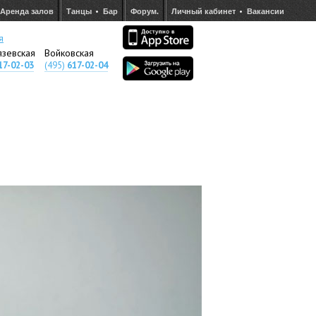
Аренда залов
Танцы
Бар
Форум.
Личный кабинет
Вакансии
я
язевская
Войковская
17-02-03
(495)
617-02-04