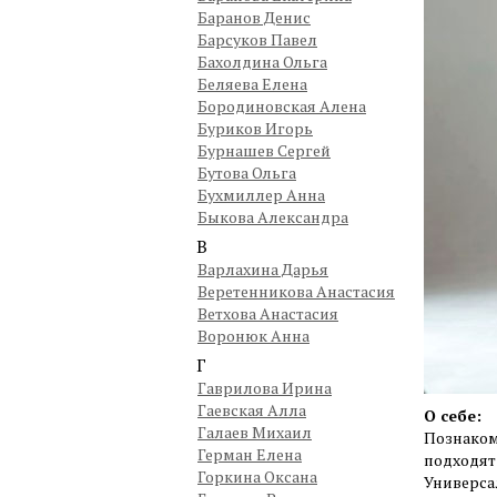
Баранов Денис
Барсуков Павел
Бахолдина Ольга
Беляева Елена
Бородиновская Алена
Буриков Игорь
Бурнашев Сергей
Бутова Ольга
Бухмиллер Анна
Быкова Александра
В
Варлахина Дарья
Веретенникова Анастасия
Ветхова Анастасия
Воронюк Анна
Г
Гаврилова Ирина
Гаевская Алла
О себе:
Галаев Михаил
Познакоми
Герман Елена
подходят
Горкина Оксана
Универса