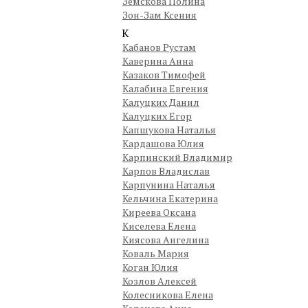
Земскова Полина
Зон-Зам Ксения
К
Кабанов Рустам
Каверина Анна
Казаков Тимофей
Калабина Евгения
Калуцких Данил
Калуцких Егор
Капшукова Наталья
Кардашова Юлия
Карпинский Владимир
Карпов Владислав
Карпунина Наталья
Кельчина Екатерина
Киреева Оксана
Киселева Елена
Киясова Ангелина
Коваль Мария
Коган Юлия
Козлов Алексей
Колесникова Елена