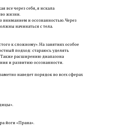
я все через себя, я искала
во жизни.
со вниманием и осознанностью. Через
олжны начинаться с тела.
того к сложному». На занятиях особое
остный подход: стараюсь уделять
и. Также расширению диапазона
ния и развитию осознанности.
заметно наведет порядок во всех сферах
дицы».
тра йоги «Прана».