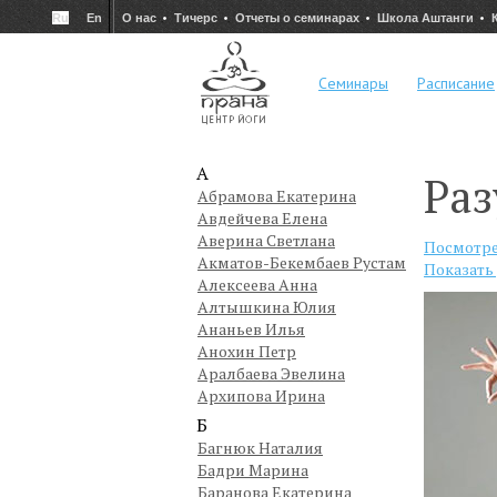
Ru
En
О нас
Тичерс
Отчеты о семинарах
Школа Аштанги
Семинары
Расписание
А
Раз
Абрамова Екатерина
Авдейчева Елена
Аверина Светлана
Посмотре
Акматов-Бекембаев Рустам
Показать
Алексеева Анна
Алтышкина Юлия
Ананьев Илья
Анохин Петр
Аралбаева Эвелина
Архипова Ирина
Б
Багнюк Наталия
Бадри Марина
Баранова Екатерина