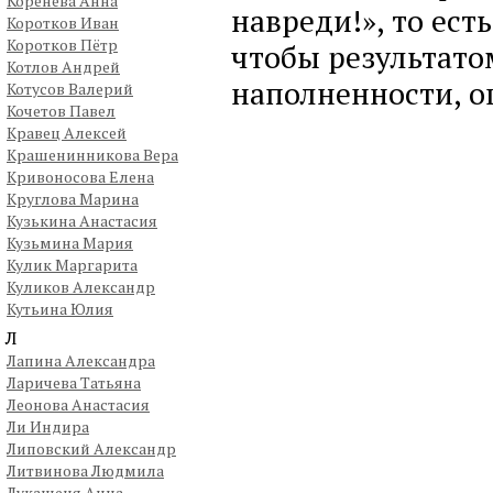
Коренева Анна
навреди!», то ест
Коротков Иван
Коротков Пётр
чтобы результато
Котлов Андрей
наполненности, о
Котусов Валерий
Кочетов Павел
Кравец Алексей
Крашенинникова Вера
Кривоносова Елена
Круглова Марина
Кузькина Анастасия
Кузьмина Мария
Кулик Маргарита
Куликов Александр
Кутьина Юлия
Л
Лапина Александра
Ларичева Татьяна
Леонова Анастасия
Ли Индира
Липовский Александр
Литвинова Людмила
Лукашеня Анна