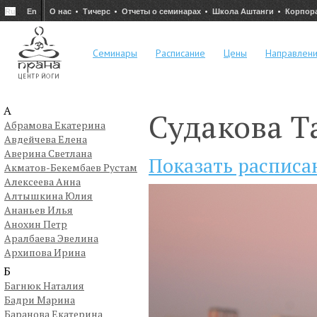
Ru
En
О нас
Тичерс
Отчеты о семинарах
Школа Аштанги
Корпор
Семинары
Расписание
Цены
Направлен
А
Судакова Т
Абрамова Екатерина
Авдейчева Елена
Аверина Светлана
Показать расписа
Акматов-Бекембаев Рустам
Алексеева Анна
Алтышкина Юлия
Ананьев Илья
Анохин Петр
Аралбаева Эвелина
Архипова Ирина
Б
Багнюк Наталия
Бадри Марина
Баранова Екатерина