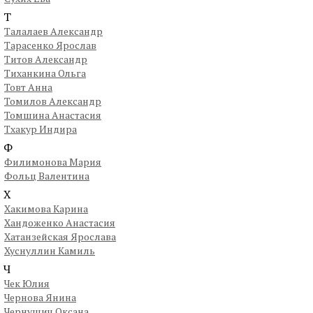
Т
Талалаев Александр
Тарасенко Ярослав
Титов Александр
Тиханкина Ольга
Товт Анна
Томилов Александр
Томшина Анастасия
Тхакур Индира
Ф
Филимонова Мария
Фольц Валентина
Х
Хакимова Карина
Хандоженко Анастасия
Хатанзейская Ярослава
Хуснуллин Камиль
Ч
Чек Юлия
Чернова Янина
Чернушич Оксана