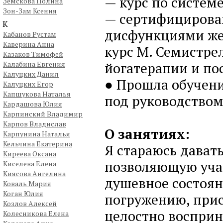
— курс по систем
Земскова Полина
Зон-Зам Ксения
— сертифицирован
К
дисфункциями же
Кабанов Рустам
Каверина Анна
курс М. Семистре
Казаков Тимофей
йогатерапии и по
Калабина Евгения
Калуцких Данил
● Прошла обучени
Калуцких Егор
Капшукова Наталья
под руководством
Кардашова Юлия
Карпинский Владимир
Карпов Владислав
О занятиях:
Карпунина Наталья
Кельчина Екатерина
Я стараюсь дават
Киреева Оксана
позволяющую уча
Киселева Елена
Киясова Ангелина
душевное состоян
Коваль Мария
Коган Юлия
погружению, прис
Козлов Алексей
целостно восприн
Колесникова Елена