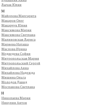
Лычак Юлия
М
Майорова Маргарита
Макаров Олег
Макарчук Юлия
Максимова Мария
Максимова Светлана
Малиновская Лариса
Мариева Наташа
Маслова Ирина
Медведева София
Митропольская Мария
Митропольский Сергей
Михайлова Анна
Михайлова Надежда
Мишина Ольга
Молодов Давид
Моспанова Светлана
Н
Николаева Мария
Никулин Антон