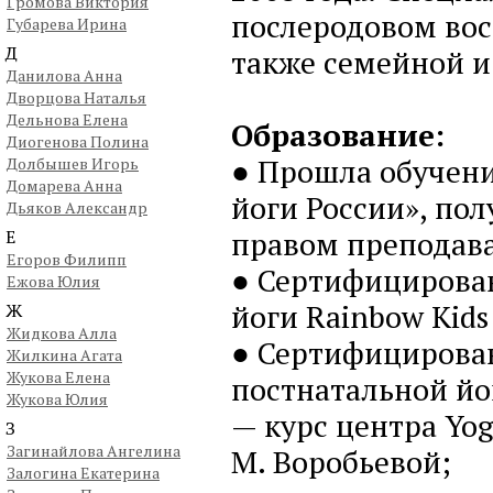
Громова Виктория
послеродовом вос
Губарева Ирина
Д
также семейной и
Данилова Анна
Дворцова Наталья
Дельнова Елена
Образование:
Диогенова Полина
● Прошла обучени
Долбышев Игорь
Домарева Анна
йоги России», по
Дьяков Александр
правом преподава
Е
Егоров Филипп
● Сертифицирова
Ежова Юлия
йоги Rainbow Kids
Ж
Жидкова Алла
● Сертифицирова
Жилкина Агата
Жукова Елена
постнатальной йо
Жукова Юлия
— курс центра Yo
З
Загинайлова Ангелина
М. Воробьевой;
Залогина Екатерина