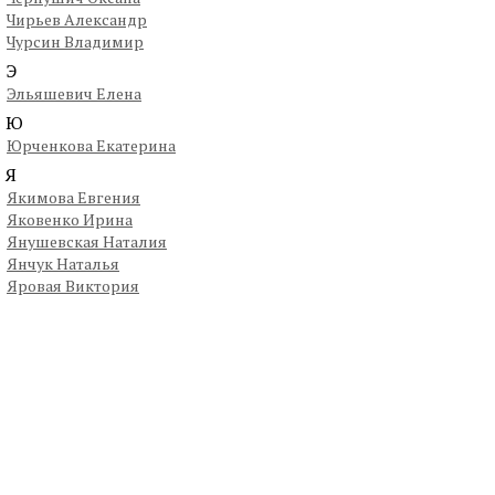
Чирьев Александр
Чурсин Владимир
Э
Эльяшевич Елена
Ю
Юрченкова Екатерина
Я
Якимова Евгения
Яковенко Ирина
Янушевская Наталия
Янчук Наталья
Яровая Виктория