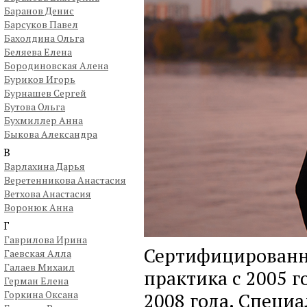
Баранов Денис
Барсуков Павел
Бахолдина Ольга
Беляева Елена
Бородиновская Алена
Буриков Игорь
Бурнашев Сергей
Бутова Ольга
Бухмиллер Анна
Быкова Александра
В
Варлахина Дарья
Веретенникова Анастасия
Ветхова Анастасия
Воронюк Анна
Г
Гаврилова Ирина
Сертифицированн
Гаевская Алла
Галаев Михаил
практика с 2005 г
Герман Елена
Горкина Оксана
2008 года. Специ