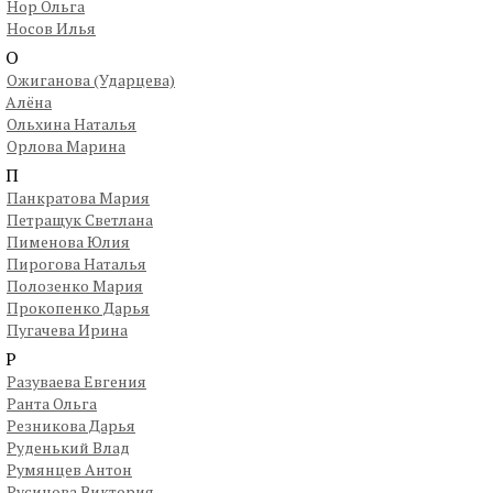
Нор Ольга
Носов Илья
О
Ожиганова (Ударцева)
Алёна
Ольхина Наталья
Орлова Марина
П
Панкратова Мария
Петращук Светлана
Пименова Юлия
Пирогова Наталья
Полозенко Мария
Прокопенко Дарья
Пугачева Ирина
Р
Разуваева Евгения
Ранта Ольга
Резникова Дарья
Руденький Влад
Румянцев Антон
Русинова Виктория