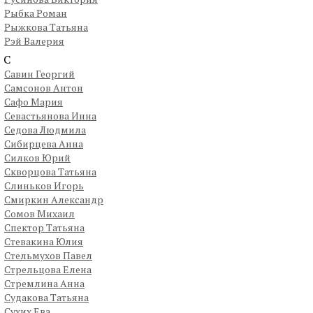
Рыбка Роман
Рыжкова Татьяна
Рэй Валерия
С
Савин Георгий
Самсонов Антон
Сафо Мария
Севастьянова Инна
Седова Людмила
Сибирцева Анна
Силков Юрий
Скворцова Татьяна
Слиньков Игорь
Смиркин Александр
Сомов Михаил
Спектор Татьяна
Стевакина Юлия
Стельмухов Павел
Стрельцова Елена
Стремлина Анна
Судакова Татьяна
Сухих Ева