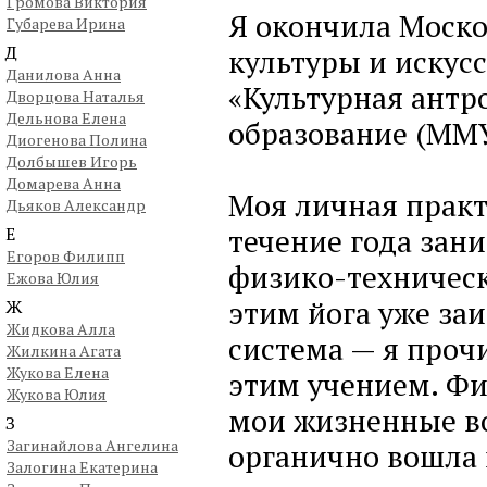
Громова Виктория
Я окончила Моско
Губарева Ирина
Д
культуры и искус
Данилова Анна
«Культурная антр
Дворцова Наталья
Дельнова Елена
образование (ММ
Диогенова Полина
Долбышев Игорь
Домарева Анна
Моя личная практи
Дьяков Александр
течение года зан
Е
Егоров Филипп
физико-техническ
Ежова Юлия
этим йога уже за
Ж
Жидкова Алла
система — я проч
Жилкина Агата
Жукова Елена
этим учением. Фи
Жукова Юлия
мои жизненные во
З
Загинайлова Ангелина
органично вошла 
Залогина Екатерина