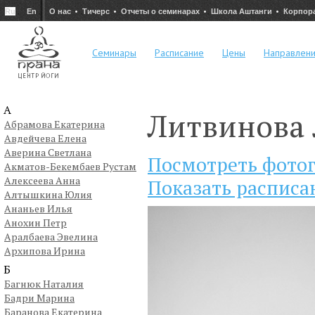
Ru
En
О нас
Тичерс
Отчеты о семинарах
Школа Аштанги
Корпор
Семинары
Расписание
Цены
Направлен
А
Литвинова
Абрамова Екатерина
Авдейчева Елена
Аверина Светлана
Посмотреть фото
Акматов-Бекембаев Рустам
Алексеева Анна
Показать расписа
Алтышкина Юлия
Ананьев Илья
Анохин Петр
Аралбаева Эвелина
Архипова Ирина
Б
Багнюк Наталия
Бадри Марина
Баранова Екатерина