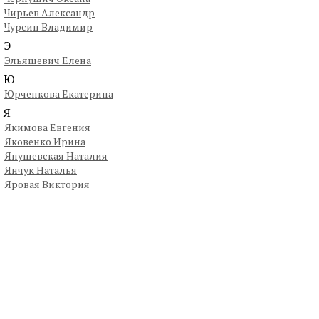
Чирьев Александр
Чурсин Владимир
Э
Эльяшевич Елена
Ю
Юрченкова Екатерина
Я
Якимова Евгения
Яковенко Ирина
Янушевская Наталия
Янчук Наталья
Яровая Виктория