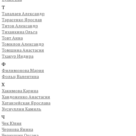
Т
Талалаев Александр
Тарасенко Ярослав
Титов Александр
Тиханкина Ольга
Товт Анна
Томилов Александр
Томшина Анастасия
Тхакур Индира
Ф
Филимонова Мария
Фольц Валентина
Х
Хакимова Карина
Хандоженко Анастасия
Хатанзейская Ярослава
Хуснуллин Камиль
Ч
Чек Юлия
Чернова Янина
Чернушич Оксана