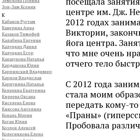
посещала занятия
Земскова Полина
Зон-Зам Ксения
центре им. Дж. Н
К
2012 годах заним
Кабанов Рустам
Каверина Анна
Виктории, законч
Казаков Тимофей
йога центра. Зан
Калабина Евгения
Калуцких Данил
что мне очень нр
Калуцких Егор
Капшукова Наталья
отчего тело быст
Кардашова Юлия
Карпинский Владимир
Карпов Владислав
С 2012 года заним
Карпунина Наталья
Кельчина Екатерина
стала моим образ
Киреева Оксана
передать кому-то 
Киселева Елена
Киясова Ангелина
«Праны» (гиперссы
Коваль Мария
Коган Юлия
Пробовала различ
Козлов Алексей
Колесникова Елена