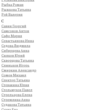
Рыбка Роман
Рыжкова Татьяна
Рэй Валерия
С
Савин Георгий
Самсонов Антон
Сафо Мария
Севастьянова Инна
Седова Людмила
Сибирцева Анна
Силков Юрий
Скворцова Татьяна
Слиньков Игорь
Смиркин Александр
Сомов Михаил
Спектор Татьяна
Стевакина Юлия
Стельмухов Павел
Стрельцова Елена
Стремлина Анна
Судакова Татьяна
Сухих Ева