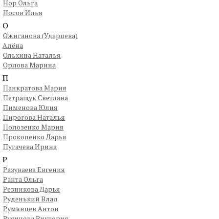
Нор Ольга
Носов Илья
О
Ожиганова (Ударцева)
Алёна
Ольхина Наталья
Орлова Марина
П
Панкратова Мария
Петращук Светлана
Пименова Юлия
Пирогова Наталья
Полозенко Мария
Прокопенко Дарья
Пугачева Ирина
Р
Разуваева Евгения
Ранта Ольга
Резникова Дарья
Руденький Влад
Румянцев Антон
Русинова Виктория