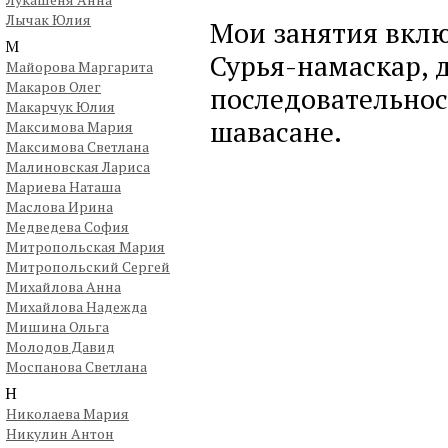
Лычак Юлия
Мои занятия вклю
М
Сурья-намаскар, 
Майорова Маргарита
Макаров Олег
последовательнос
Макарчук Юлия
шавасане.
Максимова Мария
Максимова Светлана
Малиновская Лариса
Мариева Наташа
Маслова Ирина
Медведева София
Митропольская Мария
Митропольский Сергей
Михайлова Анна
Михайлова Надежда
Мишина Ольга
Молодов Давид
Моспанова Светлана
Н
Николаева Мария
Никулин Антон