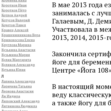
Коренева Анна
В мае 2013 года е
Коротков Иван
Коротков Пётр
занималась с луч
Котлов Андрей
Галаевым, Д. Дем
Котусов Валерий
Кочетов Павел
Участвовала в м
Кравец Алексей
Крашенинникова Вера
2013, 2014, 2015-г
Кривоносова Елена
Круглова Марина
Кузькина Анастасия
Закончила сертиф
Кузьмина Мария
Кулик Маргарита
йоге для беремен
Куликов Александр
Центре «Йога 108»
Кутьина Юлия
Л
Лапина Александра
В настоящий моме
Ларичева Татьяна
Леонова Анастасия
веду классическую
Ли Индира
а также йогу для
Липовский Александр
Литвинова Людмила
Лукашеня Анна