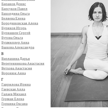
Баранов Денис
Барсуков Павел
Бахолдина Ольга
Беляева Елена
Бородиновская Алена
Буриков Игорь
Бурнашев Сергей
Бутова Ольга
Бухмиллер Анна
Быкова Александра
В
Варлахина Дарья
Веретенникова Анастасия
Ветхова Анастасия
Воронюк Анна
Г
Гаврилова Ирина
Гаевская Алла
Галаев Михаил
Герман Елена
Горкина Оксана