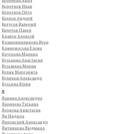
Коренева Анна
Коротков Иван
Коротков Пётр
Котлов Андрей
Котусов Валерий
Кочетов Павел
Кравец Алексей
Крашенинникова Вера
Кривоносова Елена
Круглова Марина
Кузькина Анастасия
Кузьмина Мария
Кулик Маргарита
Куликов Александр
Кутьина Юлия
Л
Лапина Александра
Ларичева Татьяна
Леонова Анастасия
Ли Индира
Липовский Александр
Литвинова Людмила
Лукашеня Анна