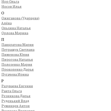
Нор Ольга
Носов Илья
О
Ожиганова (Ударцева)
Алёна
Ольхина Наталья
Орлова Марина
П
Панкратова Мария
Петращук Светлана
Пименова Юлия
Пирогова Наталья
Полозенко Мария
Прокопенко Дарья
Пугачева Ирина
Р
Разуваева Евгения
Ранта Ольга
Резникова Дарья
Руденький Влад
Румянцев Антон
Русинова Виктория