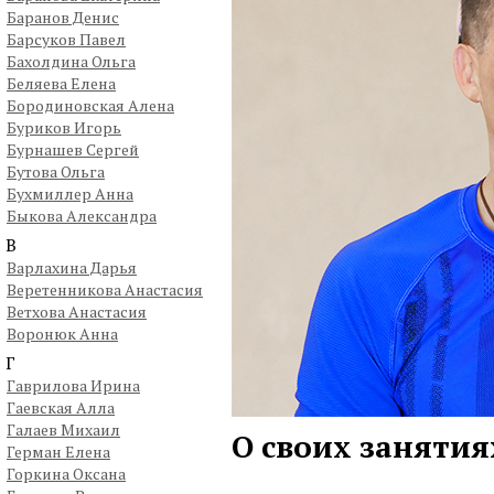
Баранов Денис
Барсуков Павел
Бахолдина Ольга
Беляева Елена
Бородиновская Алена
Буриков Игорь
Бурнашев Сергей
Бутова Ольга
Бухмиллер Анна
Быкова Александра
В
Варлахина Дарья
Веретенникова Анастасия
Ветхова Анастасия
Воронюк Анна
Г
Гаврилова Ирина
Гаевская Алла
Галаев Михаил
О своих занятия
Герман Елена
Горкина Оксана