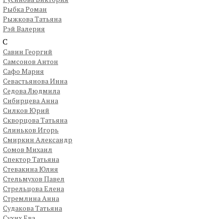
Рыбка Роман
Рыжкова Татьяна
Рэй Валерия
С
Савин Георгий
Самсонов Антон
Сафо Мария
Севастьянова Инна
Седова Людмила
Сибирцева Анна
Силков Юрий
Скворцова Татьяна
Слиньков Игорь
Смиркин Александр
Сомов Михаил
Спектор Татьяна
Стевакина Юлия
Стельмухов Павел
Стрельцова Елена
Стремлина Анна
Судакова Татьяна
Сухих Ева