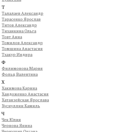
Т
Талалаев Александр
Тарасенко Ярослав
Титов Александр
Тиханкина Ольга
Товт Анна
Томилов Александр
Томшина Анастасия
Тхакур Индира
Ф
Филимонова Мария
Фольц Валентина
Х
Хакимова Карина
Хандоженко Анастасия
Хатанзейская Ярослава
Хуснуллин Камиль
Ч
Чек Юлия
Чернова Янина
Чернушич Оксана