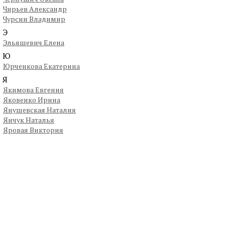
Чирьев Александр
Чурсин Владимир
Э
Эльяшевич Елена
Ю
Юрченкова Екатерина
Я
Якимова Евгения
Яковенко Ирина
Янушевская Наталия
Янчук Наталья
Яровая Виктория