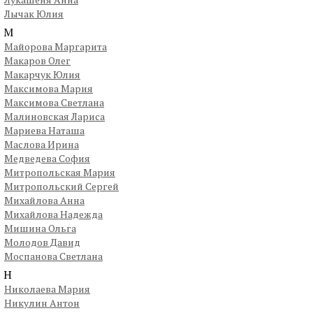
Лычак Юлия
М
Майорова Маргарита
Макаров Олег
Макарчук Юлия
Максимова Мария
Максимова Светлана
Малиновская Лариса
Мариева Наташа
Маслова Ирина
Медведева София
Митропольская Мария
Митропольский Сергей
Михайлова Анна
Михайлова Надежда
Мишина Ольга
Молодов Давид
Моспанова Светлана
Н
Николаева Мария
Никулин Антон