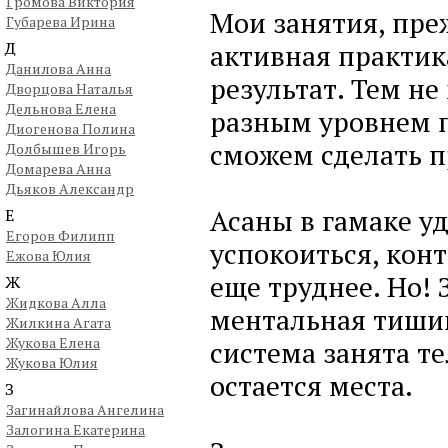
Громова Виктория
Мои занятия, пре
Губарева Ирина
Д
активная практи
Данилова Анна
результат. Тем не
Дворцова Наталья
Дельнова Елена
разным уровнем 
Диогенова Полина
сможем сделать п
Долбышев Игорь
Домарева Анна
Дьяков Александр
Асаны в гамаке уд
Е
Егоров Филипп
успокоиться, кон
Ежова Юлия
еще труднее. Но! 
Ж
Жидкова Алла
ментальная тишин
Жилкина Агата
Жукова Елена
система занята те
Жукова Юлия
остается места.
З
Загинайлова Ангелина
Залогина Екатерина