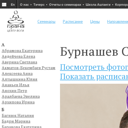
Ru
En
О нас
Тичерс
Отчеты о семинарах
Школа Аштанги
Корпор
Семинары
Расписание
Цены
Направлен
А
Бурнашев С
Абрамова Екатерина
Авдейчева Елена
Аверина Светлана
Посмотреть фото
Акматов-Бекембаев Рустам
Алексеева Анна
Показать расписа
Алтышкина Юлия
Ананьев Илья
Анохин Петр
Аралбаева Эвелина
Архипова Ирина
Б
Багнюк Наталия
Бадри Марина
Баранова Екатерина