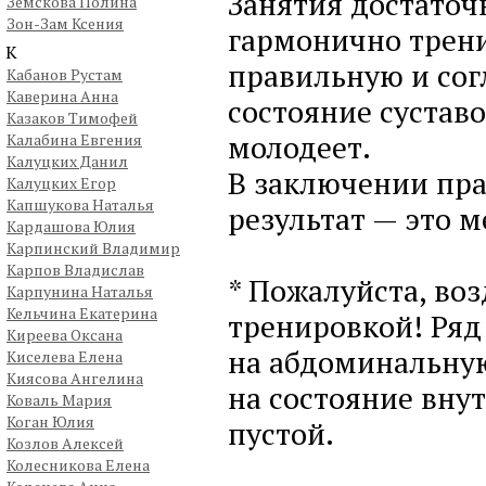
Занятия достато
Земскова Полина
Зон-Зам Ксения
гармонично трени
К
правильную и сог
Кабанов Рустам
Каверина Анна
состояние суставо
Казаков Тимофей
молодеет.
Калабина Евгения
Калуцких Данил
В заключении пра
Калуцких Егор
Капшукова Наталья
результат — это 
Кардашова Юлия
Карпинский Владимир
Карпов Владислав
* Пожалуйста, во
Карпунина Наталья
Кельчина Екатерина
тренировкой! Ряд
Киреева Оксана
на абдоминальную
Киселева Елена
Киясова Ангелина
на состояние вну
Коваль Мария
Коган Юлия
пустой.
Козлов Алексей
Колесникова Елена