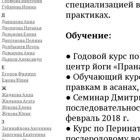
Громова Виктория
специализацией в
Губарева Ирина
практиках.
Д
Данилова Анна
Дворцова Наталья
Обучение:
Дельнова Елена
Диогенова Полина
Долбышев Игорь
Домарева Анна
● Годовой курс п
Дьяков Александр
центр йоги «Прана
Е
Егоров Филипп
● Обучающий курс
Ежова Юлия
правкам в асанах,
Ж
● Семинар Дмитр
Жидкова Алла
Жилкина Агата
последовательнос
Жукова Елена
Жукова Юлия
февраль 2018 г.
З
● Курс по Перинат
Загинайлова Ангелина
Залогина Екатерина
послеродовому во