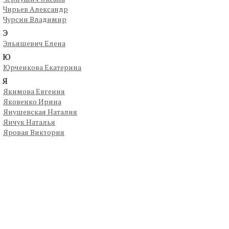
Чирьев Александр
Чурсин Владимир
Э
Эльяшевич Елена
Ю
Юрченкова Екатерина
Я
Якимова Евгения
Яковенко Ирина
Янушевская Наталия
Янчук Наталья
Яровая Виктория