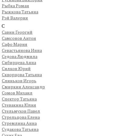
Рыбка Роман
Рыжкова Татьяна
Рэй Валерия
С
Савин Георгий
Самсонов Антон
Сафо Мария
Севастьянова Инна
Седова Людмила
Сибирцева Анна
Силков Юрий
Скворцова Татьяна
Слиньков Игорь
Смиркин Александр
Сомов Михаил
Спектор Татьяна
Стевакина Юлия
Стельмухов Павел
Стрельцова Елена
Стремлина Анна
Судакова Татьяна
Сухих Ева