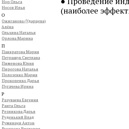
● Проведение инд
Нор Ольга
Носов Илья
(наиболее эффект
О
Ожиганова (Ударцева)
Алёна
Ольхина Наталья
Орлова Марина
П
Панкратова Мария
Петращук Светлана
Пименова Юлия
Пирогова Наталья
Полозенко Мария
Прокопенко Дарья
Пугачева Ирина
Р
Разуваева Евгения
Ранта Ольга
Резникова Дарья
Руденький Влад
Румянцев Антон
Русинова Виктория