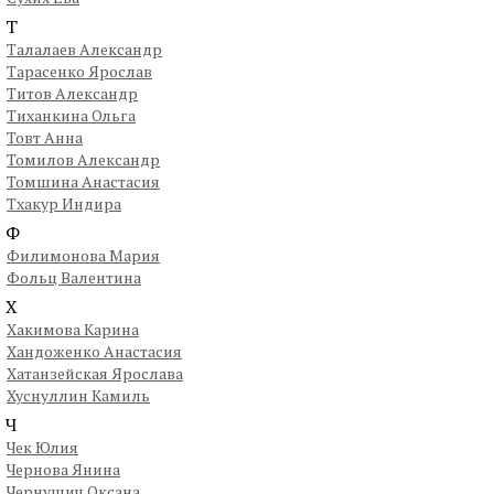
Т
Талалаев Александр
Тарасенко Ярослав
Титов Александр
Тиханкина Ольга
Товт Анна
Томилов Александр
Томшина Анастасия
Тхакур Индира
Ф
Филимонова Мария
Фольц Валентина
Х
Хакимова Карина
Хандоженко Анастасия
Хатанзейская Ярослава
Хуснуллин Камиль
Ч
Чек Юлия
Чернова Янина
Чернушич Оксана