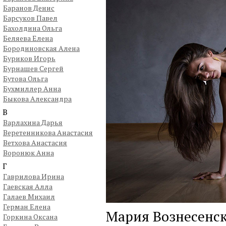
Баранов Денис
Барсуков Павел
Бахолдина Ольга
Беляева Елена
Бородиновская Алена
Буриков Игорь
Бурнашев Сергей
Бутова Ольга
Бухмиллер Анна
Быкова Александра
В
Варлахина Дарья
Веретенникова Анастасия
Ветхова Анастасия
Воронюк Анна
Г
Гаврилова Ирина
Гаевская Алла
Галаев Михаил
Герман Елена
Мария Вознесенск
Горкина Оксана