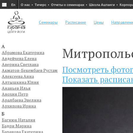
Ru
En
О нас
Тичерс
Отчеты о семинарах
Школа Аштанги
Корпор
Семинары
Расписание
Цены
Направлен
А
Митрополь
Абрамова Екатерина
Авдейчева Елена
Аверина Светлана
Посмотреть фото
Акматов-Бекембаев Рустам
Алексеева Анна
Показать расписа
Алтышкина Юлия
Ананьев Илья
Анохин Петр
Аралбаева Эвелина
Архипова Ирина
Б
Багнюк Наталия
Бадри Марина
Баранова Екатерина