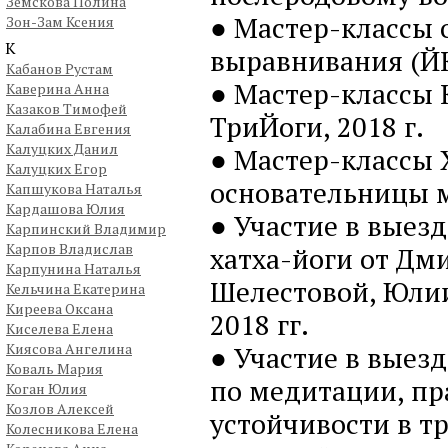
Земскова Полина
● Мастер-классы 
Зон-Зам Ксения
К
выравнивания (ЙК
Кабанов Рустам
● Мастер-классы 
Каверина Анна
Казаков Тимофей
ТриЙоги, 2018 г.
Калабина Евгения
Калуцких Данил
● Мастер-классы 
Калуцких Егор
основательницы м
Капшукова Наталья
Кардашова Юлия
● Участие в выез
Карпинский Владимир
Карпов Владислав
хатха-йоги от Дм
Карпунина Наталья
Шелестовой, Юлии
Кельчина Екатерина
Киреева Оксана
2018 гг.
Киселева Елена
Киясова Ангелина
● Участие в выезд
Коваль Мария
по медитации, пр
Коган Юлия
Козлов Алексей
устойчивости в т
Колесникова Елена