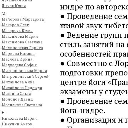
нидре по авторск
Лычак Юлия
М
● Проведение сем
Майорова Маргарита
живой звук тибет
Макаров Олег
Макарчук Юлия
● Ведение групп 
Максимова Мария
стиль занятий на
Максимова Светлана
Малиновская Лариса
особенностей пра
Мариева Наташа
Маслова Ирина
● Совместно с Ло
Медведева София
подготовки препод
Митропольская Мария
Митропольский Сергей
центре йоги «Пран
Михайлова Анна
Михайлова Надежда
экзамены у студе
Мишина Ольга
● Проведение сем
Молодов Давид
Моспанова Светлана
йога-нидре.
Н
● Организация и п
Николаева Мария
Никулин Антон