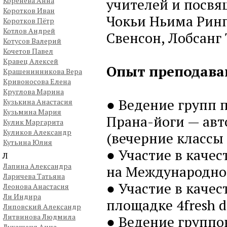
учителей и посвя
Коренева Анна
Коротков Иван
Чокьи Ньима Ринп
Коротков Пётр
Котлов Андрей
Свенсон, Лобсанг 
Котусов Валерий
Кочетов Павел
Кравец Алексей
Опыт преподава
Крашенинникова Вера
Кривоносова Елена
Круглова Марина
● Ведение групп 
Кузькина Анастасия
Кузьмина Мария
Прана-йоги — авт
Кулик Маргарита
Куликов Александр
(вечерние классы 
Кутьина Юлия
● Участие в качес
Л
Лапина Александра
на Международном
Ларичева Татьяна
● Участие в каче
Леонова Анастасия
Ли Индира
площадке 4fresh d
Липовский Александр
Литвинова Людмила
● Ведение группо
Лукашеня Анна