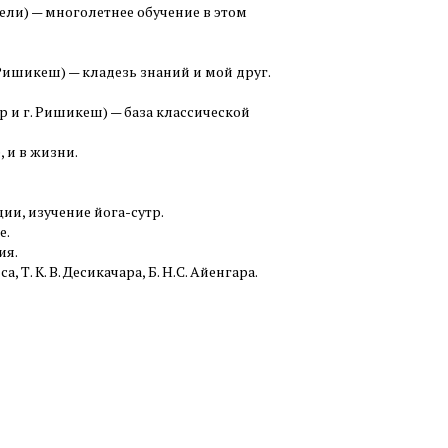
Дели) — многолетнее обучение в этом
Ришикеш) — кладезь знаний и мой друг.
 и г. Ришикеш) — база классической
, и в жизни.
ии, изучение йога-сутр.
е.
ия.
 Т. К. В. Десикачара, Б. Н.С. Айенгара.