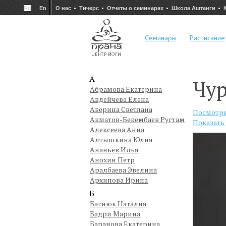
Ru
En
О нас
Тичерс
Отчеты о семинарах
Школа Аштанги
Семинары
Расписание
А
Чу
Абрамова Екатерина
Авдейчева Елена
Аверина Светлана
Посмотре
Акматов-Бекембаев Рустам
Показать
Алексеева Анна
Алтышкина Юлия
Ананьев Илья
Анохин Петр
Аралбаева Эвелина
Архипова Ирина
Б
Багнюк Наталия
Бадри Марина
Баранова Екатерина