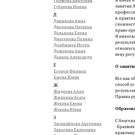
Громова Виктория
занятия.
Губарева Ирина
професси
Д
и практи
Данилова Анна
сложност
Дворцова Наталья
право пр
Дельнова Елена
Я никогда
Диогенова Полина
результа
Долбышев Игорь
отношусь 
Домарева Анна
веду рег
Дьяков Александр
Е
О заняти
Егоров Филипп
Ежова Юлия
Все как о
способ у
Ж
результат
Жидкова Алла
Правка р
Жилкина Агата
Жукова Елена
Образова
Жукова Юлия
З
С благод
Загинайлова Ангелина
· Брахмач
Залогина Екатерина
практикую