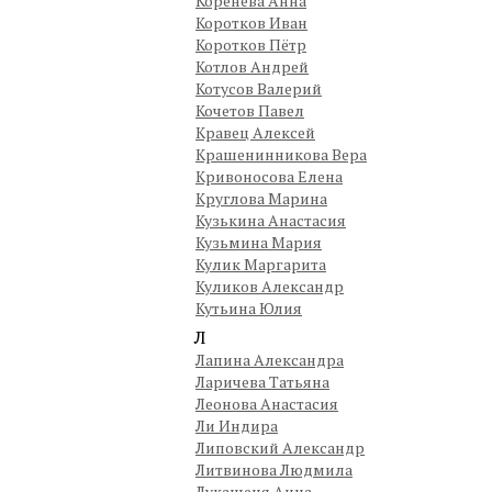
Коренева Анна
Коротков Иван
Коротков Пётр
Котлов Андрей
Котусов Валерий
Кочетов Павел
Кравец Алексей
Крашенинникова Вера
Кривоносова Елена
Круглова Марина
Кузькина Анастасия
Кузьмина Мария
Кулик Маргарита
Куликов Александр
Кутьина Юлия
Л
Лапина Александра
Ларичева Татьяна
Леонова Анастасия
Ли Индира
Липовский Александр
Литвинова Людмила
Лукашеня Анна