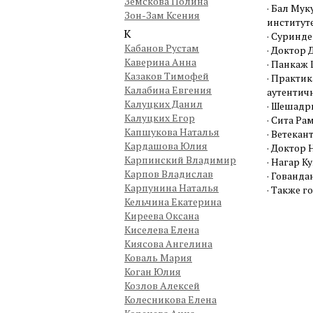
Земскова Полина
· Бал Мук
Зон-Зам Ксения
институте
К
· Суринде
Кабанов Рустам
· Доктор
Каверина Анна
· Панкаж
Казаков Тимофей
· Практи
Калабина Евгения
аутентич
Калуцких Данил
· Шешадри
Калуцких Егор
· Сита Ра
Капшукова Наталья
· Ветекан
Кардашова Юлия
· Доктор 
Карпинский Владимир
· Нагар К
Карпов Владислав
· Гованда
Карпунина Наталья
· Также г
Кельчина Екатерина
Киреева Оксана
Киселева Елена
Киясова Ангелина
Коваль Мария
Коган Юлия
Козлов Алексей
Колесникова Елена