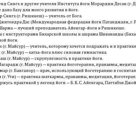
унд Сингх и другие учителя Института йоги Морарджи Десаи (г. 
 дало базу для моего развития в йоге.
р Сингх (г. Ришикеш) — учитель от Бога.
 Джитендра Дас (Международная федерация йоги Патанджали, г. 
 Шарма — лучший преподаватель Айенгар-йоги в Ришикеше.
ка с инструкторами Бихарской школы и ашрама Шивананды (Бихар
ной йоги.
 (г. Майсур) — учитель, которому хочется подражать и в практике
м (г. Майсур) — хатха-йога плюс силовая гимнастика.
таш (г. Майсур) — скрупулезность в практике йоги.
Нагарадж (г. Майсур) — практика йоготерапии, пранаямы, медитац
умар (г. Бангалор) — врач, использующий йоготерапию в госпитал
н (г. Ути) — практика шаткармы, пранаямы, медитации, йоготерап
оржусь практикой у легенд йоги — Б. К. С. Айенгара, Паттабхи Джойса,