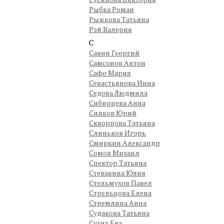
Рыбка Роман
Рыжкова Татьяна
Рэй Валерия
С
Савин Георгий
Самсонов Антон
Сафо Мария
Севастьянова Инна
Седова Людмила
Сибирцева Анна
Силков Юрий
Скворцова Татьяна
Слиньков Игорь
Смиркин Александр
Сомов Михаил
Спектор Татьяна
Стевакина Юлия
Стельмухов Павел
Стрельцова Елена
Стремлина Анна
Судакова Татьяна
Сухих Ева