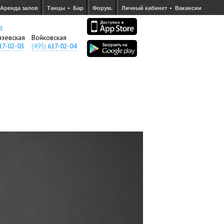
Аренда залов
Танцы
Бар
Форум.
Личный кабинет
Вакансии
я
язевская
Войковская
17-02-03
(495)
617-02-04