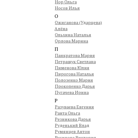
Нор Ольга
Носов Илья
О
Ожиганова (Ударцева)
Алёна
Ольхина Наталья
Орлова Марина
П
Панкратова Мария
Петращук Светлана
Пименова Юлия
Пирогова Наталья
Полозенко Мария
Прокопенко Дарья
Пугачева Ирина
Р
Разуваева Евгения
Ранта Ольга
Резникова Дарья
Руденький Влад
Румянцев Антон
Русинова Виктория