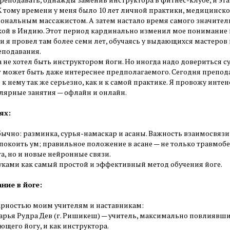
 К тому времени у меня было 10 лет личной практики, медицинск
ональным массажистом. А затем настало время самого значитель
кой в Индию. Этот период кардинально изменил мое понимание й
и я провел там более семи лет, обучаясь у выдающихся мастеров
еподавания.
 не хотел быть инструктором йоги. Но иногда надо довериться с
т может быть даже интереснее предполагаемого. Сегодня препода
к нему так же серьезно, как и к самой практике. Я провожу инте
улярные занятия — офлайн и онлайн.
ях:
бычно: разминка, сурья-намаскар и асаны. Важность взаимосвязи 
спокоить ум; правильное положение в асане — не только травмоб
а, но и новые нейронные связи.
уками как самый простой и эффективный метод обучения йоге.
ние в йоге:
арностью моим учителям и наставникам:
арья Рудра Дев (г. Ришикеш) — учитель, максимально повлиявший
щего йогу, и как инструктора.