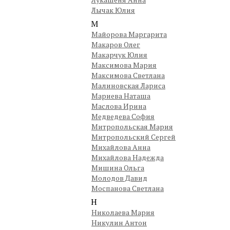
Лычак Юлия
М
Майорова Маргарита
Макаров Олег
Макарчук Юлия
Максимова Мария
Максимова Светлана
Малиновская Лариса
Мариева Наташа
Маслова Ирина
Медведева София
Митропольская Мария
Митропольский Сергей
Михайлова Анна
Михайлова Надежда
Мишина Ольга
Молодов Давид
Моспанова Светлана
Н
Николаева Мария
Никулин Антон