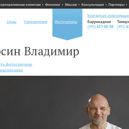
Корпоративным клиентам
Флоатинг
Массаж
Консультации
Партнеры
Контактная информаци
Цены
Направления
Инструкторы
Баррикадная
Тимир
(495)
617-02-05
(495)
6
рсин Владимир
ть фотогалерею
 расписание