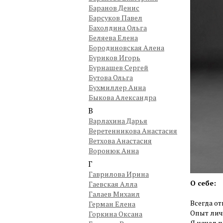
Баранов Денис
Барсуков Павел
Бахолдина Ольга
Беляева Елена
Бородиновская Алена
Буриков Игорь
Бурнашев Сергей
Бутова Ольга
Бухмиллер Анна
Быкова Александра
В
Варлахина Дарья
Веретенникова Анастасия
Ветхова Анастасия
Воронюк Анна
Г
Гаврилова Ирина
О себе:
Гаевская Алла
Галаев Михаил
Всегда от
Герман Елена
Опыт личн
Горкина Оксана
Я начал 