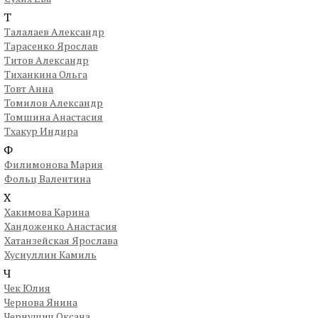
Т
Талалаев Александр
Тарасенко Ярослав
Титов Александр
Тиханкина Ольга
Товт Анна
Томилов Александр
Томшина Анастасия
Тхакур Индира
Ф
Филимонова Мария
Фольц Валентина
Х
Хакимова Карина
Хандоженко Анастасия
Хатанзейская Ярослава
Хуснуллин Камиль
Ч
Чек Юлия
Чернова Янина
Чернушич Оксана