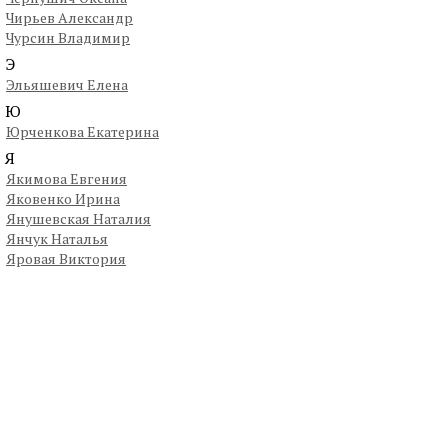
Чирьев Александр
Чурсин Владимир
Э
Эльяшевич Елена
Ю
Юрченкова Екатерина
Я
Якимова Евгения
Яковенко Ирина
Янушевская Наталия
Янчук Наталья
Яровая Виктория