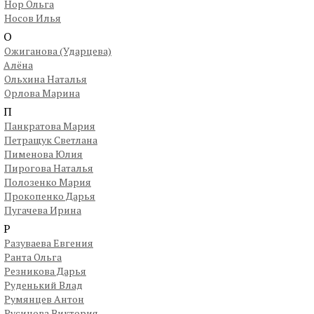
Нор Ольга
Носов Илья
О
Ожиганова (Ударцева)
Алёна
Ольхина Наталья
Орлова Марина
П
Панкратова Мария
Петращук Светлана
Пименова Юлия
Пирогова Наталья
Полозенко Мария
Прокопенко Дарья
Пугачева Ирина
Р
Разуваева Евгения
Ранта Ольга
Резникова Дарья
Руденький Влад
Румянцев Антон
Русинова Виктория