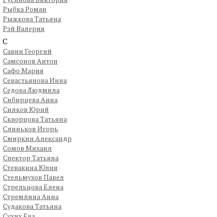
Рыбка Роман
Рыжкова Татьяна
Рэй Валерия
С
Савин Георгий
Самсонов Антон
Сафо Мария
Севастьянова Инна
Седова Людмила
Сибирцева Анна
Силков Юрий
Скворцова Татьяна
Слиньков Игорь
Смиркин Александр
Сомов Михаил
Спектор Татьяна
Стевакина Юлия
Стельмухов Павел
Стрельцова Елена
Стремлина Анна
Судакова Татьяна
Сухих Ева