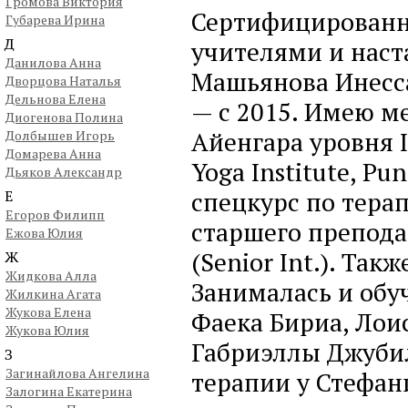
Громова Виктория
Сертифицированн
Губарева Ирина
Д
учителями и наст
Данилова Анна
Машьянова Инесса
Дворцова Наталья
Дельнова Елена
— с 2015. Имею м
Диогенова Полина
Айенгара уровня I
Долбышев Игорь
Домарева Анна
Yoga Institute, Pu
Дьяков Александр
спецкурс по тера
Е
Егоров Филипп
старшего препода
Ежова Юлия
(Senior Int.). Та
Ж
Жидкова Алла
Занималась и обу
Жилкина Агата
Жукова Елена
Фаека Бириа, Лои
Жукова Юлия
Габриэллы Джубил
З
Загинайлова Ангелина
терапии у Стефан
Залогина Екатерина