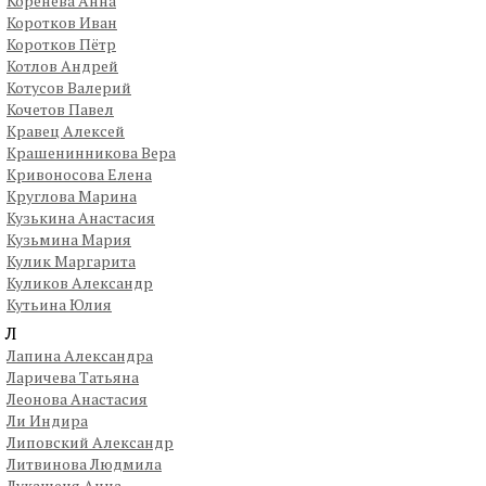
Коренева Анна
Коротков Иван
Коротков Пётр
Котлов Андрей
Котусов Валерий
Кочетов Павел
Кравец Алексей
Крашенинникова Вера
Кривоносова Елена
Круглова Марина
Кузькина Анастасия
Кузьмина Мария
Кулик Маргарита
Куликов Александр
Кутьина Юлия
Л
Лапина Александра
Ларичева Татьяна
Леонова Анастасия
Ли Индира
Липовский Александр
Литвинова Людмила
Лукашеня Анна