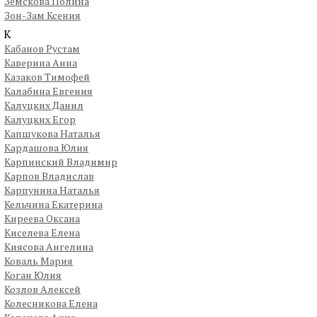
Земскова Полина
Зон-Зам Ксения
К
Кабанов Рустам
Каверина Анна
Казаков Тимофей
Калабина Евгения
Калуцких Данил
Калуцких Егор
Капшукова Наталья
Кардашова Юлия
Карпинский Владимир
Карпов Владислав
Карпунина Наталья
Кельчина Екатерина
Киреева Оксана
Киселева Елена
Киясова Ангелина
Коваль Мария
Коган Юлия
Козлов Алексей
Колесникова Елена