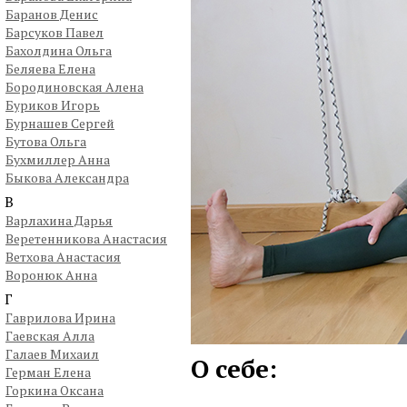
Баранов Денис
Барсуков Павел
Бахолдина Ольга
Беляева Елена
Бородиновская Алена
Буриков Игорь
Бурнашев Сергей
Бутова Ольга
Бухмиллер Анна
Быкова Александра
В
Варлахина Дарья
Веретенникова Анастасия
Ветхова Анастасия
Воронюк Анна
Г
Гаврилова Ирина
Гаевская Алла
Галаев Михаил
О себе:
Герман Елена
Горкина Оксана