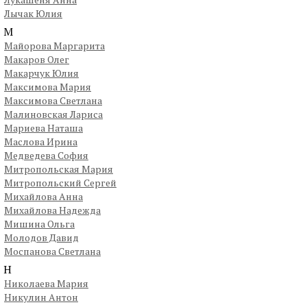
Лычак Юлия
М
Майорова Маргарита
Макаров Олег
Макарчук Юлия
Максимова Мария
Максимова Светлана
Малиновская Лариса
Мариева Наташа
Маслова Ирина
Медведева София
Митропольская Мария
Митропольский Сергей
Михайлова Анна
Михайлова Надежда
Мишина Ольга
Молодов Давид
Моспанова Светлана
Н
Николаева Мария
Никулин Антон