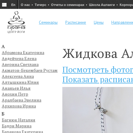
Ru
En
О нас
Тичерс
Отчеты о семинарах
Школа Аштанги
Корпор
Семинары
Расписание
Цены
Направлен
А
Жидкова А
Абрамова Екатерина
Авдейчева Елена
Аверина Светлана
Посмотреть фото
Акматов-Бекембаев Рустам
Алексеева Анна
Показать расписа
Алтышкина Юлия
Ананьев Илья
Анохин Петр
Аралбаева Эвелина
Архипова Ирина
Б
Багнюк Наталия
Бадри Марина
Баранова Екатерина