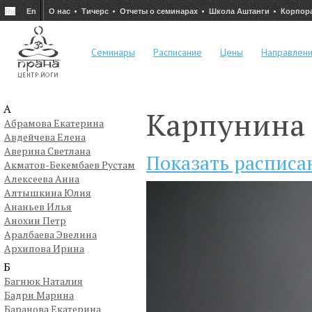
Ru
En
О нас
Тичерс
Отчеты о семинарах
Школа Аштанги
Корпор
Семинары
Расписание
Цены
Направлен
А
Карпунина
Абрамова Екатерина
Авдейчева Елена
Аверина Светлана
Показать расписа
Акматов-Бекембаев Рустам
Алексеева Анна
Алтышкина Юлия
Ананьев Илья
Анохин Петр
Аралбаева Эвелина
Архипова Ирина
Б
Багнюк Наталия
Бадри Марина
Баранова Екатерина