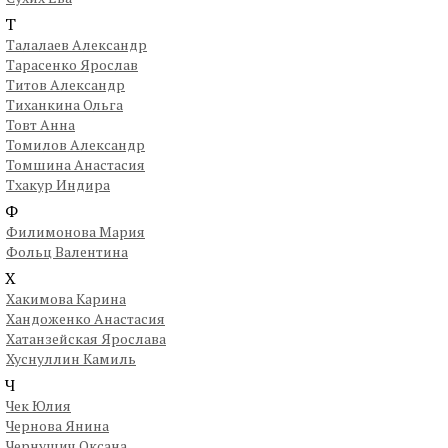
Т
Талалаев Александр
Тарасенко Ярослав
Титов Александр
Тиханкина Ольга
Товт Анна
Томилов Александр
Томшина Анастасия
Тхакур Индира
Ф
Филимонова Мария
Фольц Валентина
Х
Хакимова Карина
Хандоженко Анастасия
Хатанзейская Ярослава
Хуснуллин Камиль
Ч
Чек Юлия
Чернова Янина
Чернушич Оксана