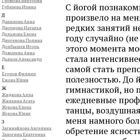
Громова Виктория
С йогой познакоми
Губарева Ирина
Д
произвело на мен
Данилова Анна
редких занятий н
Дворцова Наталья
Дельнова Елена
году случайно (не
Диогенова Полина
этого момента мо
Долбышев Игорь
Домарева Анна
стала интенсивне
Дьяков Александр
самой стать преп
Е
Егоров Филипп
полезностью. До 
Ежова Юлия
гимнастикой, но 
Ж
Жидкова Алла
ежедневные проф
Жилкина Агата
Жукова Елена
танцы, воздушная 
Жукова Юлия
меня намного бол
З
Загинайлова Ангелина
обретение ясности
Залогина Екатерина