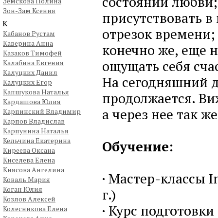
состоянии любви;
Земскова Полина
Зон-Зам Ксения
присутствовать в
К
отрезок времени;
Кабанов Рустам
Каверина Анна
конечно же, еще н
Казаков Тимофей
ощущать себя сча
Калабина Евгения
Калуцких Данил
На сегодняшний д
Калуцких Егор
Капшукова Наталья
продолжается. Ви
Кардашова Юлия
а через нее так ж
Карпинский Владимир
Карпов Владислав
Карпунина Наталья
Кельчина Екатерина
Обучение:
Киреева Оксана
Киселева Елена
Киясова Ангелина
· Мастер-классы In
Коваль Мария
Коган Юлия
г.)
Козлов Алексей
· Курс подготовк
Колесникова Елена