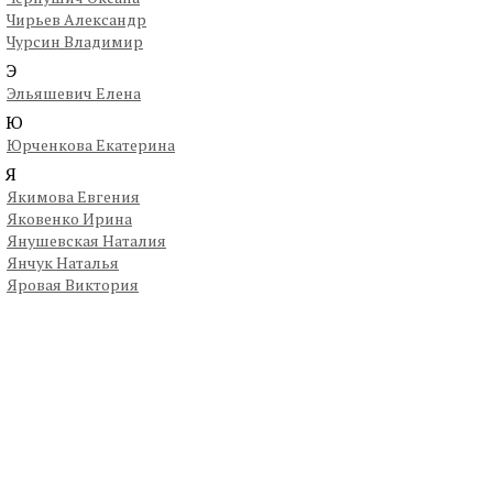
Чирьев Александр
Чурсин Владимир
Э
Эльяшевич Елена
Ю
Юрченкова Екатерина
Я
Якимова Евгения
Яковенко Ирина
Янушевская Наталия
Янчук Наталья
Яровая Виктория