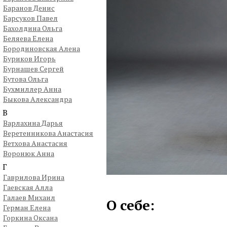
Баранов Денис
Барсуков Павел
Бахолдина Ольга
Беляева Елена
Бородиновская Алена
Буриков Игорь
Бурнашев Сергей
Бутова Ольга
Бухмиллер Анна
Быкова Александра
В
Варлахина Дарья
Веретенникова Анастасия
Ветхова Анастасия
Воронюк Анна
Г
Гаврилова Ирина
Гаевская Алла
Галаев Михаил
О себе:
Герман Елена
Горкина Оксана