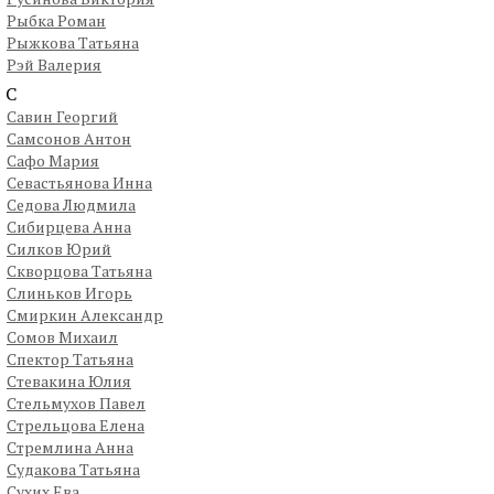
Рыбка Роман
Рыжкова Татьяна
Рэй Валерия
С
Савин Георгий
Самсонов Антон
Сафо Мария
Севастьянова Инна
Седова Людмила
Сибирцева Анна
Силков Юрий
Скворцова Татьяна
Слиньков Игорь
Смиркин Александр
Сомов Михаил
Спектор Татьяна
Стевакина Юлия
Стельмухов Павел
Стрельцова Елена
Стремлина Анна
Судакова Татьяна
Сухих Ева