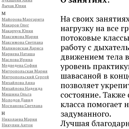
Лычак Юлия
М
На своих занятия
Майорова Маргарита
Макаров Олег
нагрузку на все 
Макарчук Юлия
потоковые класс
Максимова Мария
Максимова Светлана
работу с дыхател
Малиновская Лариса
Мариева Наташа
движением тела в
Маслова Ирина
уровень практику
Медведева София
Митропольская Мария
шавасаной в конце
Митропольский Сергей
Михайлова Анна
позволяет укрепи
Михайлова Надежда
состояние. Также
Мишина Ольга
Молодов Давид
класса помогает 
Моспанова Светлана
задуманного.
Н
Николаева Мария
Лучшая благодарн
Никулин Антон