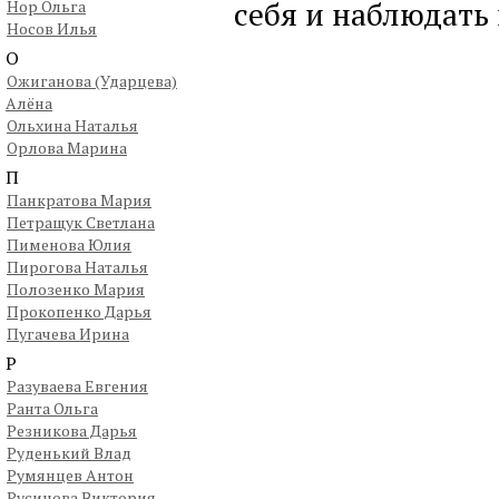
себя и наблюдать 
Нор Ольга
Носов Илья
О
Ожиганова (Ударцева)
Алёна
Ольхина Наталья
Орлова Марина
П
Панкратова Мария
Петращук Светлана
Пименова Юлия
Пирогова Наталья
Полозенко Мария
Прокопенко Дарья
Пугачева Ирина
Р
Разуваева Евгения
Ранта Ольга
Резникова Дарья
Руденький Влад
Румянцев Антон
Русинова Виктория