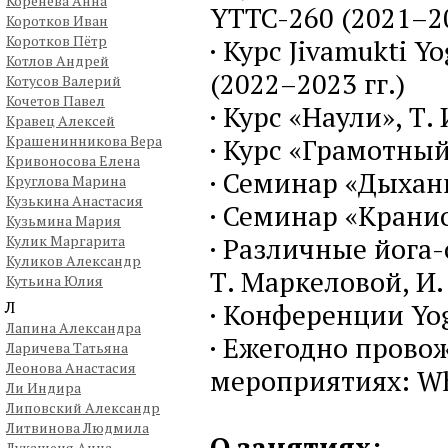
Коренева Анна
YTTC-260 (2021–20
Коротков Иван
Коротков Пётр
· Курс Jivamukti Yo
Котлов Андрей
(2022–2023 гг.)
Котусов Валерий
Кочетов Павел
· Курс «Наули», Т.
Кравец Алексей
Крашенинникова Вера
· Курс «Грамотный 
Кривоносова Елена
· Семинар «Дыхани
Круглова Марина
Кузькина Анастасия
· Семинар «Кранио
Кузьмина Мария
· Различные йога
Кулик Маргарита
Куликов Александр
Т. Маркеловой, И.
Кутьина Юлия
Л
· Конференции Yog
Лапина Александра
· Ежегодно провож
Ларичева Татьяна
Леонова Анастасия
мероприятиях: Whi
Ли Индира
Липовский Александр
Литвинова Людмила
О занятиях:
Лукашеня Анна