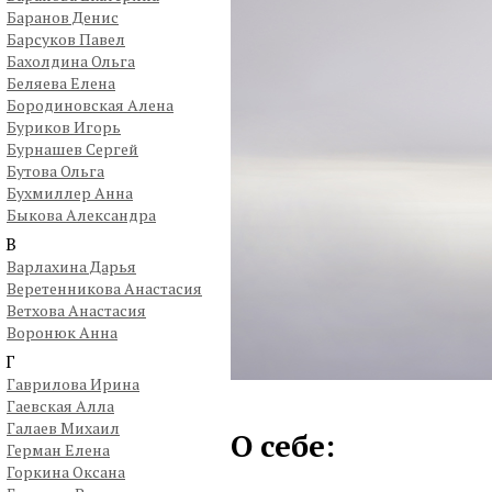
Баранов Денис
Барсуков Павел
Бахолдина Ольга
Беляева Елена
Бородиновская Алена
Буриков Игорь
Бурнашев Сергей
Бутова Ольга
Бухмиллер Анна
Быкова Александра
В
Варлахина Дарья
Веретенникова Анастасия
Ветхова Анастасия
Воронюк Анна
Г
Гаврилова Ирина
Гаевская Алла
Галаев Михаил
О себе:
Герман Елена
Горкина Оксана