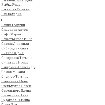
Рыбка Роман
Рыжкова Татьяна
Рэй Валерия
С
Савин Георгий
Самсонов Антон
Сафо Мария
Севастьянова Инна
Седова Людмила
Сибирцева Анна
Силков Юрий
Скворцова Татьяна
Слиньков Игорь
Смиркин Александр
Сомов Михаил
Спектор Татьяна
Стевакина Юлия
Стельмухов Павел
Стрельцова Елена
Стремлина Анна
Судакова Татьяна
Сухих Ева