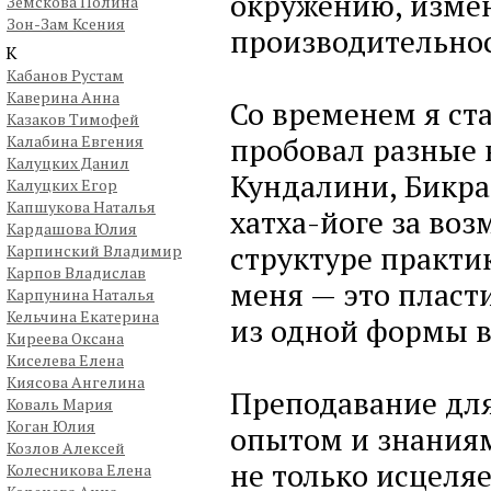
окружению, изме
Земскова Полина
Зон-Зам Ксения
производительнос
К
Кабанов Рустам
Каверина Анна
Со временем я ст
Казаков Тимофей
пробовал разные 
Калабина Евгения
Калуцких Данил
Кундалини, Бикра
Калуцких Егор
Капшукова Наталья
хатха-йоге за во
Кардашова Юлия
структуре практи
Карпинский Владимир
Карпов Владислав
меня — это пласт
Карпунина Наталья
Кельчина Екатерина
из одной формы в 
Киреева Оксана
Киселева Елена
Киясова Ангелина
Преподавание для
Коваль Мария
Коган Юлия
опытом и знаниям
Козлов Алексей
не только исцеляе
Колесникова Елена