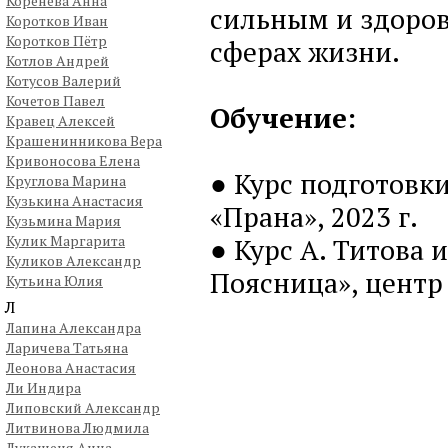
Коренева Анна
сильным и здоров
Коротков Иван
Коротков Пётр
сферах жизни.
Котлов Андрей
Котусов Валерий
Кочетов Павел
Обучение:
Кравец Алексей
Крашенинникова Вера
Кривоносова Елена
● Курс подготовк
Круглова Марина
Кузькина Анастасия
«Прана», 2023 г.
Кузьмина Мария
Кулик Маргарита
● Курс А. Титова 
Куликов Александр
Поясница», центр 
Кутьина Юлия
Л
Лапина Александра
Ларичева Татьяна
Леонова Анастасия
Ли Индира
Липовский Александр
Литвинова Людмила
Лукашеня Анна