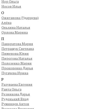
Нор Ольга
Носов Илья
О
Ожиганова (Ударцева)
Алёна
Ольхина Наталья
Орлова Марина
П
Панкратова Мария
Петращук Светлана
Пименова Юлия
Пирогова Наталья
Полозенко Мария
Прокопенко Дарья
Пугачева Ирина
Р
Разуваева Евгения
Ранта Ольга
Резникова Дарья
Руденький Влад
Румянцев Антон
Русинова Виктория