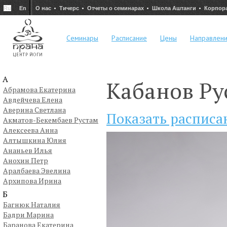
Ru
En
О нас
Тичерс
Отчеты о семинарах
Школа Аштанги
Корпор
Семинары
Расписание
Цены
Направлен
А
Кабанов Ру
Абрамова Екатерина
Авдейчева Елена
Аверина Светлана
Показать расписа
Акматов-Бекембаев Рустам
Алексеева Анна
Алтышкина Юлия
Ананьев Илья
Анохин Петр
Аралбаева Эвелина
Архипова Ирина
Б
Багнюк Наталия
Бадри Марина
Баранова Екатерина