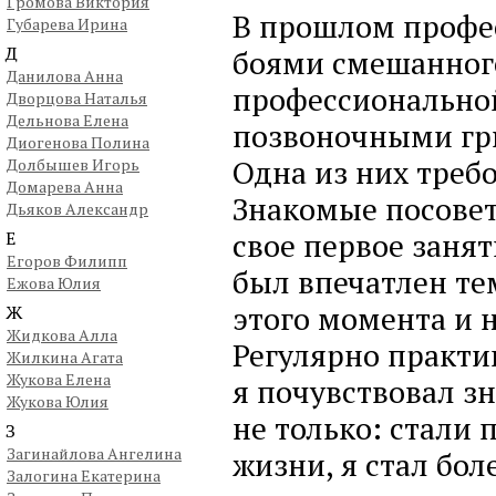
Громова Виктория
В прошлом профе
Губарева Ирина
Д
боями смешанног
Данилова Анна
профессионально
Дворцова Наталья
Дельнова Елена
позвоночными гры
Диогенова Полина
Одна из них треб
Долбышев Игорь
Домарева Анна
Знакомые посовето
Дьяков Александр
свое первое занят
Е
Егоров Филипп
был впечатлен тем
Ежова Юлия
этого момента и н
Ж
Жидкова Алла
Регулярно практик
Жилкина Агата
Жукова Елена
я почувствовал з
Жукова Юлия
не только: стали 
З
Загинайлова Ангелина
жизни, я стал бо
Залогина Екатерина