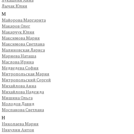
Лычак Юлия
М
Майорова Маргарита
Макаров Олег
Макарчук Юлия
Максимова Мария
Максимова Светлана
Малиновская Лариса
Мариева Наташа
Маслова Ирина
Медведева София
Митропольская Мария
Митропольский Сергей
Михайлова Анна
Михайлова Надежда
Мишина Ольга
Молодов Давид
Моспанова Светлана
Н
Николаева Мария
Никулин Антон