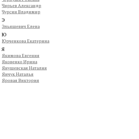
Чирьев Александр
Чурсин Владимир
Э
Эльяшевич Елена
Ю
Юрченкова Екатерина
Я
Якимова Евгения
Яковенко Ирина
Янушевская Наталия
Янчук Наталья
Яровая Виктория