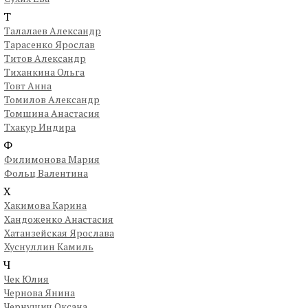
Т
Талалаев Александр
Тарасенко Ярослав
Титов Александр
Тиханкина Ольга
Товт Анна
Томилов Александр
Томшина Анастасия
Тхакур Индира
Ф
Филимонова Мария
Фольц Валентина
Х
Хакимова Карина
Хандоженко Анастасия
Хатанзейская Ярослава
Хуснуллин Камиль
Ч
Чек Юлия
Чернова Янина
Чернушич Оксана