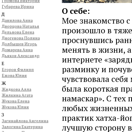
Громова Виктория
Губарева Ирина
О себе:
Д
Мое знакомство с 
Данилова Анна
Дворцова Наталья
произошло в тяж
Дельнова Елена
проснувшись ранн
Диогенова Полина
Долбышев Игорь
менять в жизни, а
Домарева Анна
Дьяков Александр
интернете «заряд
Е
разминку и почувс
Егоров Филипп
Ежова Юлия
чувствовала себя 
Ж
была короткая пр
Жидкова Алла
Жилкина Агата
намаскар». С тех 
Жукова Елена
любых жизненных 
Жукова Юлия
З
практик хатха-йо
Загинайлова Ангелина
лучшую сторону в
Залогина Екатерина