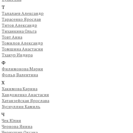
Т
Талалаев Александр
Тарасенко Ярослав
Титов Александр
Тиханкина Ольга
Товт Анна
Томилов Александр
Томшина Анастасия
Тхакур Индира
Ф
Филимонова Мария
Фольц Валентина
Х
Хакимова Карина
Хандоженко Анастасия
Хатанзейская Ярослава
Хуснуллин Камиль
Ч
Чек Юлия
Чернова Янина
Чернушич Оксана