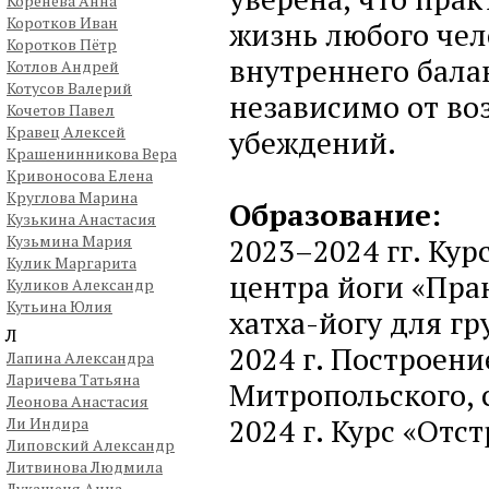
Коренева Анна
Коротков Иван
жизнь любого чел
Коротков Пётр
внутреннего бала
Котлов Андрей
Котусов Валерий
независимо от во
Кочетов Павел
Кравец Алексей
убеждений.
Крашенинникова Вера
Кривоносова Елена
Круглова Марина
Образование:
Кузькина Анастасия
Кузьмина Мария
2023–2024 гг. Кур
Кулик Маргарита
центра йоги «Пра
Куликов Александр
Кутьина Юлия
хатха-йогу для гр
Л
2024 г. Построени
Лапина Александра
Ларичева Татьяна
Митропольского, 
Леонова Анастасия
2024 г. Курс «Отс
Ли Индира
Липовский Александр
Литвинова Людмила
Лукашеня Анна