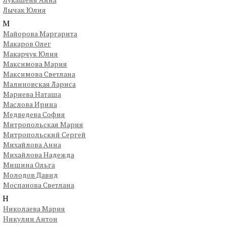
Лычак Юлия
М
Майорова Маргарита
Макаров Олег
Макарчук Юлия
Максимова Мария
Максимова Светлана
Малиновская Лариса
Мариева Наташа
Маслова Ирина
Медведева София
Митропольская Мария
Митропольский Сергей
Михайлова Анна
Михайлова Надежда
Мишина Ольга
Молодов Давид
Моспанова Светлана
Н
Николаева Мария
Никулин Антон