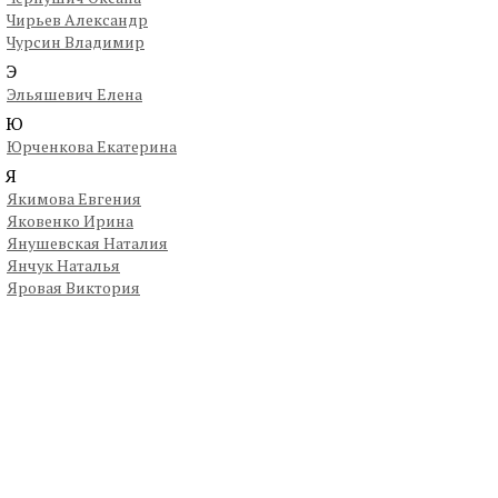
Чирьев Александр
Чурсин Владимир
Э
Эльяшевич Елена
Ю
Юрченкова Екатерина
Я
Якимова Евгения
Яковенко Ирина
Янушевская Наталия
Янчук Наталья
Яровая Виктория