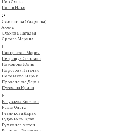
Нор Ольга
Носов Илья
О
Ожиганова (Ударцева)
Алёна
Ольхина Наталья
Орлова Марина
П
Панкратова Мария
Петращук Светлана
Пименова Юлия
Пирогова Наталья
Полозенко Мария
Прокопенко Дарья
Пугачева Ирина
Р
Разуваева Евгения
Ранта Ольга
Резникова Дарья
Руденький Влад
Румянцев Антон
Русинова Виктория