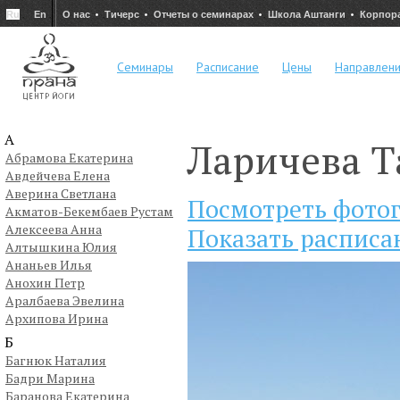
Ru
En
О нас
Тичерс
Отчеты о семинарах
Школа Аштанги
Корпор
Семинары
Расписание
Цены
Направлен
А
Ларичева Т
Абрамова Екатерина
Авдейчева Елена
Аверина Светлана
Посмотреть фото
Акматов-Бекембаев Рустам
Алексеева Анна
Показать расписа
Алтышкина Юлия
Ананьев Илья
Анохин Петр
Аралбаева Эвелина
Архипова Ирина
Б
Багнюк Наталия
Бадри Марина
Баранова Екатерина