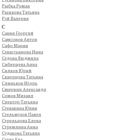
Рыбка Роман
Рыжкова Татьяна
Рэй Валерия
С
Савин Георгий
Самсонов Антон
Сафо Мария
Севастьянова Инна
Седова Людмила
Сибирцева Анна
Силков Юрий
Скворцова Татьяна
Слиньков Игорь
Смиркин Александр
Сомов Михаил
Спектор Татьяна
Стевакина Юлия
Стельмухов Павел
Стрельцова Елена
Стремлина Анна
Судакова Татьяна
Сухих Ева