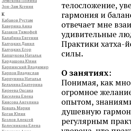
Земскова Полина
телосложение, ув
Зон-Зам Ксения
гармония и баланс
К
Кабанов Рустам
отвечает мне вза
Каверина Анна
удивительные люд
Казаков Тимофей
Калабина Евгения
Практики хатха-й
Калуцких Данил
Калуцких Егор
силы.
Капшукова Наталья
Кардашова Юлия
Карпинский Владимир
О занятиях:
Карпов Владислав
Карпунина Наталья
Понимая, как мно
Кельчина Екатерина
огромное желание
Киреева Оксана
Киселева Елена
опытом, знаниями
Киясова Ангелина
Коваль Мария
душевную гармони
Коган Юлия
регулярным практ
Козлов Алексей
Колесникова Елена
уверена, что пра