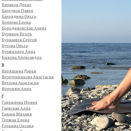
Баранов Денис
Барсуков Павел
Бахолдина Ольга
Беляева Елена
Бородиновская Алена
Буриков Игорь
Бурнашев Сергей
Бутова Ольга
Бухмиллер Анна
Быкова Александра
В
Варлахина Дарья
Веретенникова Анастасия
Ветхова Анастасия
Воронюк Анна
Г
Гаврилова Ирина
Гаевская Алла
Галаев Михаил
Герман Елена
Горкина Оксана