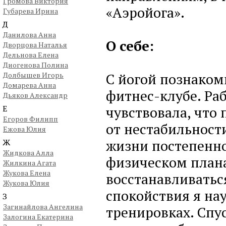
Громова Виктория
«Аэройога».
Губарева Ирина
Д
Данилова Анна
О себе:
Дворцова Наталья
Дельнова Елена
Диогенова Полина
С йогой познакоми
Долбышев Игорь
Домарева Анна
фитнес-клубе. Ра
Дьяков Александр
Е
чувствовала, что
Егоров Филипп
от нестабильности
Ежова Юлия
жизни постепенно
Ж
Жидкова Алла
физическом плана
Жилкина Агата
Жукова Елена
восстанавливатьс
Жукова Юлия
спокойствия я нау
З
Загинайлова Ангелина
тренировках. Спус
Залогина Екатерина