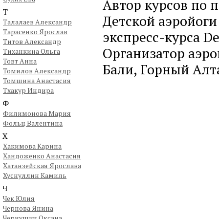
Автор курсов по 
Т
Детской аэройоги
Талалаев Александр
Тарасенко Ярослав
экспресс-курса De
Титов Александр
Организатор аэро
Тиханкина Ольга
Товт Анна
Бали, Горный Алт
Томилов Александр
Томшина Анастасия
Тхакур Индира
Ф
Филимонова Мария
Фольц Валентина
Х
Хакимова Карина
Хандоженко Анастасия
Хатанзейская Ярослава
Хуснуллин Камиль
Ч
Чек Юлия
Чернова Янина
Чернушич Оксана