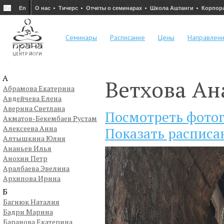
Ru
En
О нас
Тичерс
Отчеты о семинарах
Школа Аштанги
Корпор
Семинары
Расписание
Цены
Направлен
А
Ветхова Ан
Абрамова Екатерина
Авдейчева Елена
Аверина Светлана
Посмотреть фото
Акматов-Бекембаев Рустам
Алексеева Анна
Показать расписа
Алтышкина Юлия
Ананьев Илья
Анохин Петр
Аралбаева Эвелина
Архипова Ирина
Б
Багнюк Наталия
Бадри Марина
Баранова Екатерина