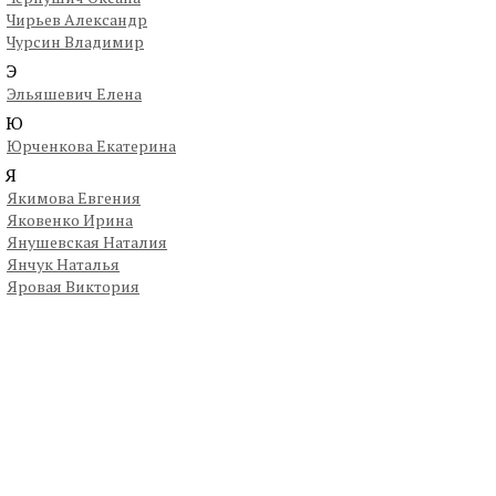
Чирьев Александр
Чурсин Владимир
Э
Эльяшевич Елена
Ю
Юрченкова Екатерина
Я
Якимова Евгения
Яковенко Ирина
Янушевская Наталия
Янчук Наталья
Яровая Виктория