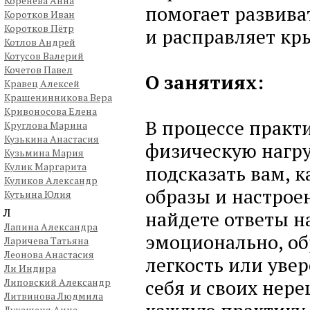
Коренева Анна
помогает развиват
Коротков Иван
Коротков Пётр
и расправляет кр
Котлов Андрей
Котусов Валерий
Кочетов Павел
О занятиях:
Кравец Алексей
Крашенинникова Вера
Кривоносова Елена
В процессе практ
Круглова Марина
Кузькина Анастасия
физическую нагруз
Кузьмина Мария
Кулик Маргарита
подсказать вам, к
Куликов Александр
образы и настрое
Кутьина Юлия
Л
найдете ответы н
Лапина Александра
эмоционально, об
Ларичева Татьяна
Леонова Анастасия
легкость или увер
Ли Индира
себя и своих нер
Липовский Александр
Литвинова Людмила
Лукашеня Анна