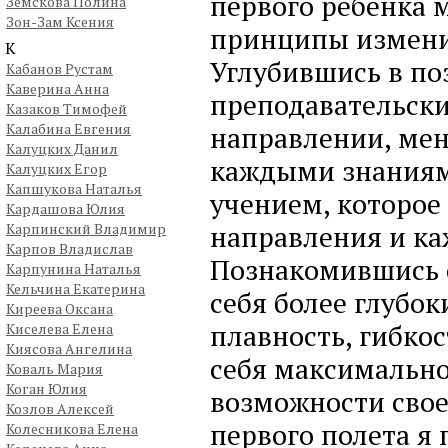
первого ребенка 
Земскова Полина
Зон-Зам Ксения
принципы изменил
К
Углубившись в по
Кабанов Рустам
Каверина Анна
преподавательски
Казаков Тимофей
Калабина Евгения
направлении, мен
Калуцких Данил
каждыми знаниям
Калуцких Егор
Капшукова Наталья
учением, которое 
Кардашова Юлия
направления и к
Карпинский Владимир
Карпов Владислав
Познакомившись с
Карпунина Наталья
Кельчина Екатерина
себя более глубок
Киреева Оксана
плавность, гибко
Киселева Елена
Киясова Ангелина
себя максимально
Коваль Мария
Коган Юлия
возможности своег
Козлов Алексей
первого полета я п
Колесникова Елена