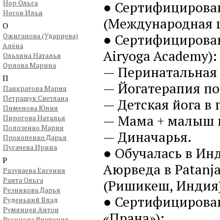
Нор Ольга
● Сертифицирован
Носов Илья
(Международная ш
О
● Сертифицирован
Ожиганова (Ударцева)
Алёна
Airyoga Academy):
Ольхина Наталья
Орлова Марина
— Перинатальная 
П
— Йогатерапия по
Панкратова Мария
Петращук Светлана
— Детская йога в 
Пименова Юлия
— Мама + малыш в
Пирогова Наталья
Полозенко Мария
— Диначарья.
Прокопенко Дарья
Пугачева Ирина
● Обучалась в Ин
Р
Аюрведа в Patanjal
Разуваева Евгения
Ранта Ольга
(Ришикеш, Индия)
Резникова Дарья
● Сертифицирова
Руденький Влад
Румянцев Антон
«Прана»):
Русинова Виктория