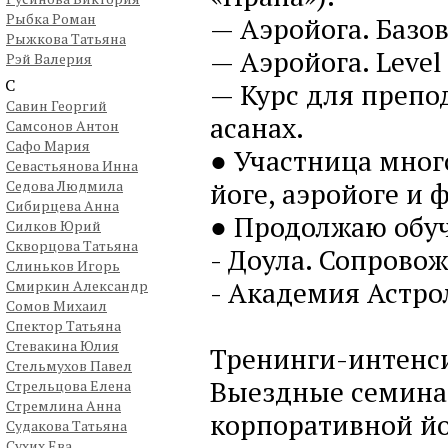
Рыбка Роман
— Аэройога. Базо
Рыжкова Татьяна
— Аэройога. Level
Рэй Валерия
С
— Курс для препо
Савин Георгий
асанах.
Самсонов Антон
Сафо Мария
● Участница мног
Севастьянова Инна
йоге, аэройоге и
Седова Людмила
Сибирцева Анна
● Продолжаю обу
Силков Юрий
Скворцова Татьяна
- Доула. Сопровож
Слиньков Игорь
- Академия Астро
Смиркин Александр
Сомов Михаил
Спектор Татьяна
Стевакина Юлия
Тренинги-интенсив
Стельмухов Павел
Выездные семинар
Стрельцова Елена
Стремлина Анна
корпоративной йо
Судакова Татьяна
Сухих Ева