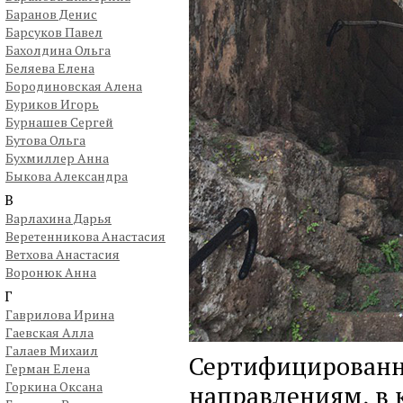
Баранов Денис
Барсуков Павел
Бахолдина Ольга
Беляева Елена
Бородиновская Алена
Буриков Игорь
Бурнашев Сергей
Бутова Ольга
Бухмиллер Анна
Быкова Александра
В
Варлахина Дарья
Веретенникова Анастасия
Ветхова Анастасия
Воронюк Анна
Г
Гаврилова Ирина
Гаевская Алла
Галаев Михаил
Сертифицированн
Герман Елена
Горкина Оксана
направлениям, в