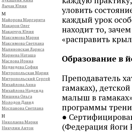
каждую практику,
Лычак Юлия
уловить состояние
М
каждый урок особ
Майорова Маргарита
Макаров Олег
находит то, заче
Макарчук Юлия
«расправить крыл
Максимова Мария
Максимова Светлана
Малиновская Лариса
Мариева Наташа
Образование в й
Маслова Ирина
Медведева София
Митропольская Мария
Преподаватель хат
Митропольский Сергей
Михайлова Анна
гамаках), детской
Михайлова Надежда
малыш в гамаках
Мишина Ольга
Молодов Давид
программы трени
Моспанова Светлана
● Сертифицирова
Н
Николаева Мария
(Федерация йоги 
Никулин Антон