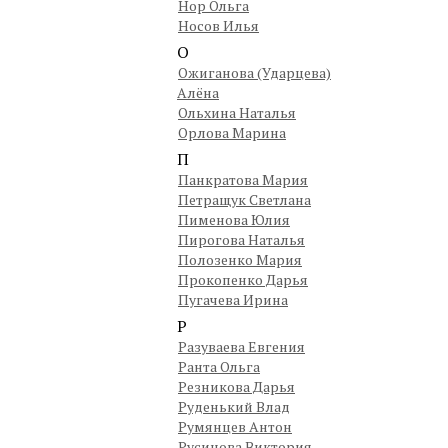
Нор Ольга
Носов Илья
О
Ожиганова (Ударцева)
Алёна
Ольхина Наталья
Орлова Марина
П
Панкратова Мария
Петращук Светлана
Пименова Юлия
Пирогова Наталья
Полозенко Мария
Прокопенко Дарья
Пугачева Ирина
Р
Разуваева Евгения
Ранта Ольга
Резникова Дарья
Руденький Влад
Румянцев Антон
Русинова Виктория