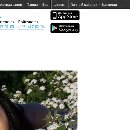
Аренда залов
Танцы
Бар
Форум.
Личный кабинет
Вакансии
я
язевская
Войковская
17-02-03
(495)
617-02-04