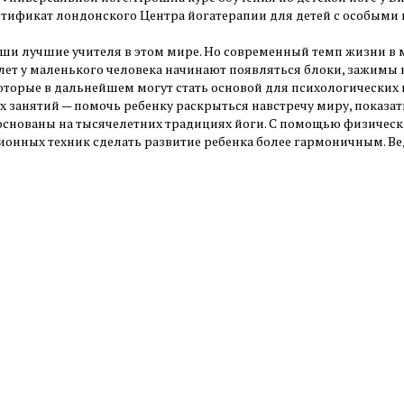
тификат лондонского Центра йогатерапии для детей с особыми 
аши лучшие учителя в этом мире. Но современный темп жизни в м
 лет у маленького человека начинают появляться блоки, зажим
которые в дальнейшем могут стать основой для психологических
х занятий — помочь ребенку раскрыться навстречу миру, показат
основаны на тысячелетних традициях йоги. С помощью физическ
ионных техник сделать развитие ребенка более гармоничным. Вед