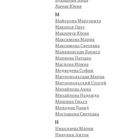
Лычак Юлия
М
Майорова Маргарита
Макаров Олег
Макарчук Юлия
Максимова Мария
Максимова Светлана
Малиновская Лариса
Мариева Наташа
Маслова Ирина
Медведева София
Митропольская Мария
Митропольский Сергей
Михайлова Анна
Михайлова Надежда
Мишина Ольга
Молодов Давид
Моспанова Светлана
Н
Николаева Мария
Никулин Антон