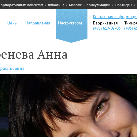
Корпоративным клиентам
Флоатинг
Массаж
Консультации
Партнеры
Контактная информаци
Цены
Направления
Инструкторы
Баррикадная
Тимир
(495)
617-02-05
(495)
6
ренева Анна
 расписание