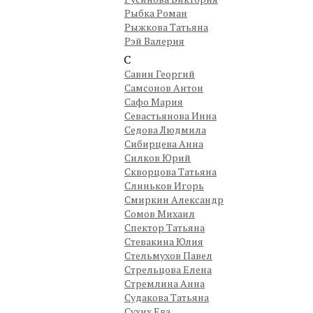
Рыбка Роман
Рыжкова Татьяна
Рэй Валерия
С
Савин Георгий
Самсонов Антон
Сафо Мария
Севастьянова Инна
Седова Людмила
Сибирцева Анна
Силков Юрий
Скворцова Татьяна
Слиньков Игорь
Смиркин Александр
Сомов Михаил
Спектор Татьяна
Стевакина Юлия
Стельмухов Павел
Стрельцова Елена
Стремлина Анна
Судакова Татьяна
Сухих Ева