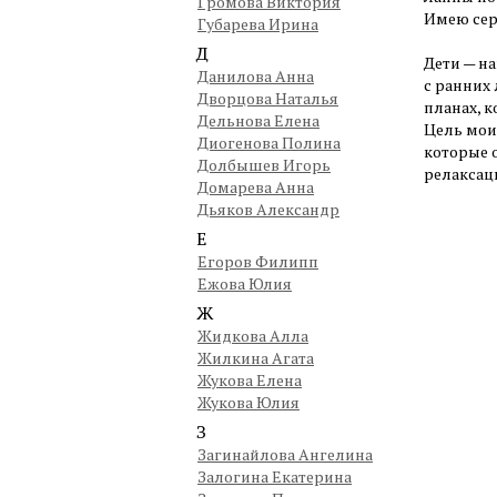
Громова Виктория
Имею сер
Губарева Ирина
Д
Дети — н
Данилова Анна
с ранних
Дворцова Наталья
планах, 
Дельнова Елена
Цель мои
Диогенова Полина
которые 
Долбышев Игорь
релаксац
Домарева Анна
Дьяков Александр
Е
Егоров Филипп
Ежова Юлия
Ж
Жидкова Алла
Жилкина Агата
Жукова Елена
Жукова Юлия
З
Загинайлова Ангелина
Залогина Екатерина