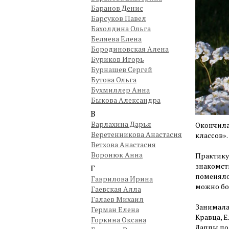
Баранов Денис
Барсуков Павел
Бахолдина Ольга
Беляева Елена
Бородиновская Алена
Буриков Игорь
Бурнашев Сергей
Бутова Ольга
Бухмиллер Анна
Быкова Александра
В
Варлахина Дарья
Окончила
Веретенникова Анастасия
классов».
Ветхова Анастасия
Воронюк Анна
Практику
знакомств
Г
поменяло
Гаврилова Ирина
можно бо
Гаевская Алла
Галаев Михаил
Занимала
Герман Елена
Кравца, 
Горкина Оксана
Лаппы по