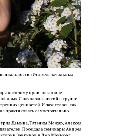
специальности «Учитель начальных
одаря которому произошло мое
мой дом». С началом занятий в группе
ренних ценностей. И захотелось как
ла практиковать самостоятельно.
итрия Демина, Татьяны Можар, Алексея
одавателей. Посещала семинары Андрея
Виктории Занкиной и Джо Мэньюэл.