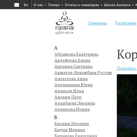
Ru
En
О нас
Тичерс
Отчеты о семинарах
Школа Аштанги
Семинары
Расписание
А
Ко
Абрамова Екатерина
Авдейчева Елена
Аверина Светлана
Показать
Акматов-Бекембаев Рустам
Алексеева Анна
Алтышкина Юлия
Ананьев Илья
Анохин Петр
Аралбаева Эвелина
Архипова Ирина
Б
Багнюк Наталия
Бадри Марина
Баранова Екатерина