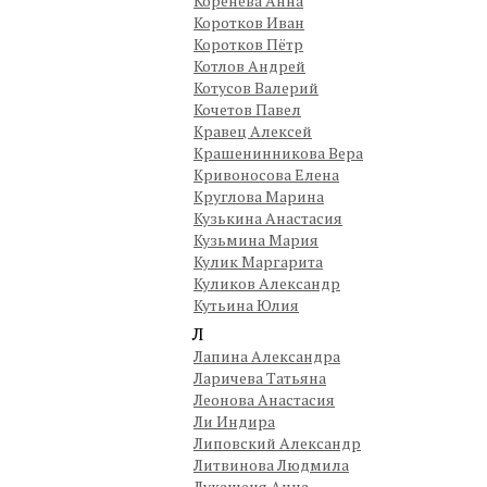
Коренева Анна
Коротков Иван
Коротков Пётр
Котлов Андрей
Котусов Валерий
Кочетов Павел
Кравец Алексей
Крашенинникова Вера
Кривоносова Елена
Круглова Марина
Кузькина Анастасия
Кузьмина Мария
Кулик Маргарита
Куликов Александр
Кутьина Юлия
Л
Лапина Александра
Ларичева Татьяна
Леонова Анастасия
Ли Индира
Липовский Александр
Литвинова Людмила
Лукашеня Анна