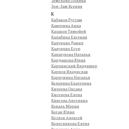
Земскова Полина
Зон-Зам Ксения
К
Кабанов Рустам
Каверина Анна
Казаков Тимофей
Калабина Евгения
Калуцких Данил
Калуцких Егор
Капшукова Наталья
Кардашова Юлия
Карпинский Владимир
Карпов Владислав
Карпунина Наталья
Кельчина Екатерина
Киреева Оксана
Киселева Елена
Киясова Ангелина
Коваль Мария
Коган Юлия
Козлов Алексей
Колесникова Елена