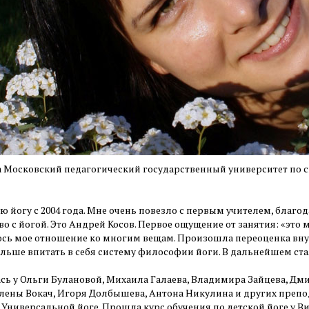
 Московский педагогический государственный университет по 
ю йогу с 2004 года. Мне очень повезло с первым учителем, благ
о с йогой. Это Андрей Косов. Первое ощущение от занятия: «это 
сь мое отношение ко многим вещам. Произошла переоценка внут
льше впитать в себя систему философии йоги. В дальнейшем ста
сь у Ольги Булановой, Михаила Галаева, Владимира Зайцева, Дм
Елены Вокач, Игоря Долбышева, Антона Никулина и других преп
 Универсальной йоге. Прошла курс обучения по детской йоге у 