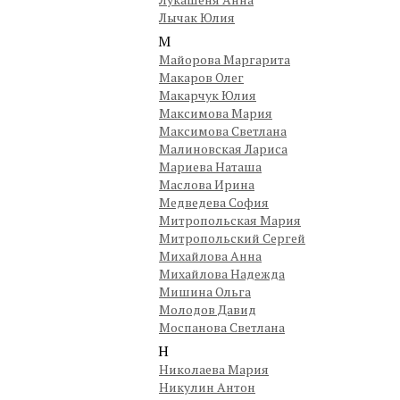
Лычак Юлия
М
Майорова Маргарита
Макаров Олег
Макарчук Юлия
Максимова Мария
Максимова Светлана
Малиновская Лариса
Мариева Наташа
Маслова Ирина
Медведева София
Митропольская Мария
Митропольский Сергей
Михайлова Анна
Михайлова Надежда
Мишина Ольга
Молодов Давид
Моспанова Светлана
Н
Николаева Мария
Никулин Антон