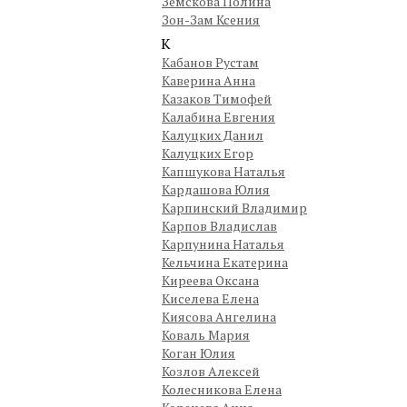
Земскова Полина
Зон-Зам Ксения
К
Кабанов Рустам
Каверина Анна
Казаков Тимофей
Калабина Евгения
Калуцких Данил
Калуцких Егор
Капшукова Наталья
Кардашова Юлия
Карпинский Владимир
Карпов Владислав
Карпунина Наталья
Кельчина Екатерина
Киреева Оксана
Киселева Елена
Киясова Ангелина
Коваль Мария
Коган Юлия
Козлов Алексей
Колесникова Елена