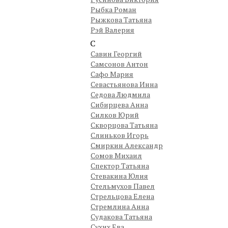
Рыбка Роман
Рыжкова Татьяна
Рэй Валерия
С
Савин Георгий
Самсонов Антон
Сафо Мария
Севастьянова Инна
Седова Людмила
Сибирцева Анна
Силков Юрий
Скворцова Татьяна
Слиньков Игорь
Смиркин Александр
Сомов Михаил
Спектор Татьяна
Стевакина Юлия
Стельмухов Павел
Стрельцова Елена
Стремлина Анна
Судакова Татьяна
Сухих Ева