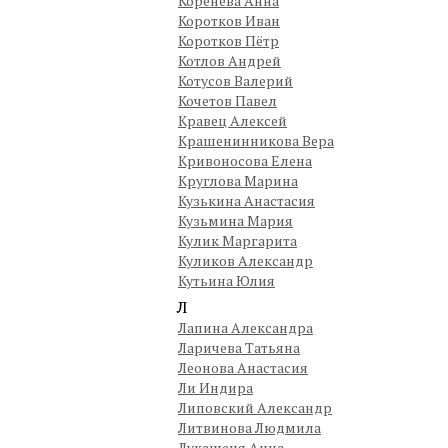
Коренева Анна
Коротков Иван
Коротков Пётр
Котлов Андрей
Котусов Валерий
Кочетов Павел
Кравец Алексей
Крашенинникова Вера
Кривоносова Елена
Круглова Марина
Кузькина Анастасия
Кузьмина Мария
Кулик Маргарита
Куликов Александр
Кутьина Юлия
Л
Лапина Александра
Ларичева Татьяна
Леонова Анастасия
Ли Индира
Липовский Александр
Литвинова Людмила
Лукашеня Анна