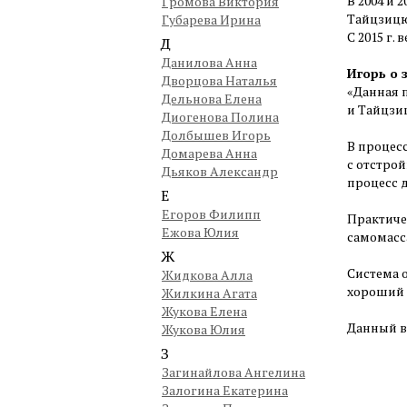
В 2004 и 
Громова Виктория
Тайцзицю
Губарева Ирина
С 2015 г.
Д
Данилова Анна
Игорь о 
Дворцова Наталья
«Данная 
Дельнова Елена
и Тайцзи
Диогенова Полина
Долбышев Игорь
В процесс
Домарева Анна
с отстро
Дьяков Александр
процесс 
Е
Егоров Филипп
Практиче
Ежова Юлия
самомасс
Ж
Система 
Жидкова Алла
хороший 
Жилкина Агата
Жукова Елена
Данный в
Жукова Юлия
З
Загинайлова Ангелина
Залогина Екатерина