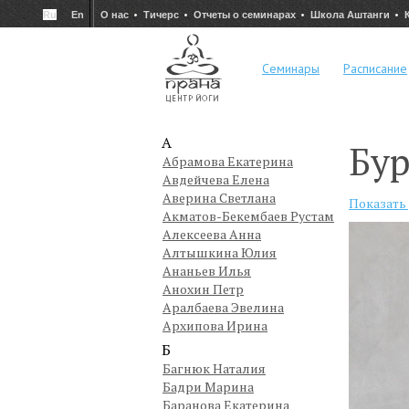
Ru
En
О нас
Тичерс
Отчеты о семинарах
Школа Аштанги
Семинары
Расписание
А
Бур
Абрамова Екатерина
Авдейчева Елена
Аверина Светлана
Показать
Акматов-Бекембаев Рустам
Алексеева Анна
Алтышкина Юлия
Ананьев Илья
Анохин Петр
Аралбаева Эвелина
Архипова Ирина
Б
Багнюк Наталия
Бадри Марина
Баранова Екатерина