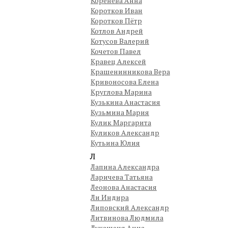
Коренева Анна
Коротков Иван
Коротков Пётр
Котлов Андрей
Котусов Валерий
Кочетов Павел
Кравец Алексей
Крашенинникова Вера
Кривоносова Елена
Круглова Марина
Кузькина Анастасия
Кузьмина Мария
Кулик Маргарита
Куликов Александр
Кутьина Юлия
Л
Лапина Александра
Ларичева Татьяна
Леонова Анастасия
Ли Индира
Липовский Александр
Литвинова Людмила
Лукашеня Анна