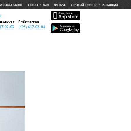
Аренда залов
Танцы
Бар
Форум.
Личный кабинет
Вакансии
я
язевская
Войковская
17-02-03
(495)
617-02-04