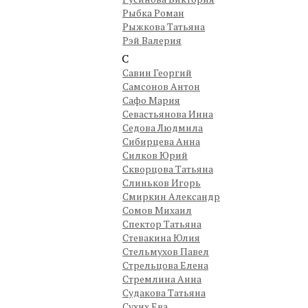
Рыбка Роман
Рыжкова Татьяна
Рэй Валерия
С
Савин Георгий
Самсонов Антон
Сафо Мария
Севастьянова Инна
Седова Людмила
Сибирцева Анна
Силков Юрий
Скворцова Татьяна
Слиньков Игорь
Смиркин Александр
Сомов Михаил
Спектор Татьяна
Стевакина Юлия
Стельмухов Павел
Стрельцова Елена
Стремлина Анна
Судакова Татьяна
Сухих Ева