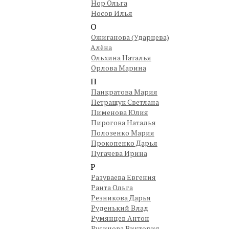
Нор Ольга
Носов Илья
О
Ожиганова (Ударцева)
Алёна
Ольхина Наталья
Орлова Марина
П
Панкратова Мария
Петращук Светлана
Пименова Юлия
Пирогова Наталья
Полозенко Мария
Прокопенко Дарья
Пугачева Ирина
Р
Разуваева Евгения
Ранта Ольга
Резникова Дарья
Руденький Влад
Румянцев Антон
Русинова Виктория