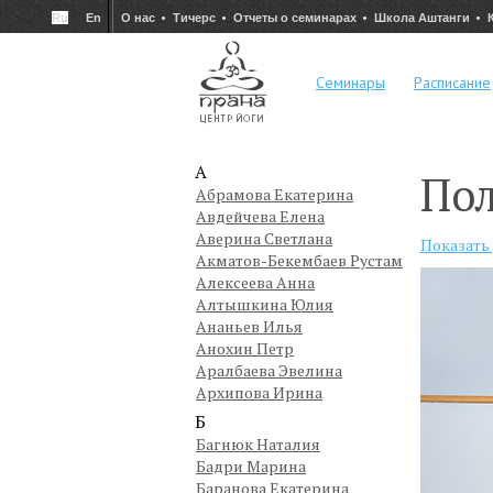
Ru
En
О нас
Тичерс
Отчеты о семинарах
Школа Аштанги
Семинары
Расписание
А
По
Абрамова Екатерина
Авдейчева Елена
Аверина Светлана
Показать
Акматов-Бекембаев Рустам
Алексеева Анна
Алтышкина Юлия
Ананьев Илья
Анохин Петр
Аралбаева Эвелина
Архипова Ирина
Б
Багнюк Наталия
Бадри Марина
Баранова Екатерина