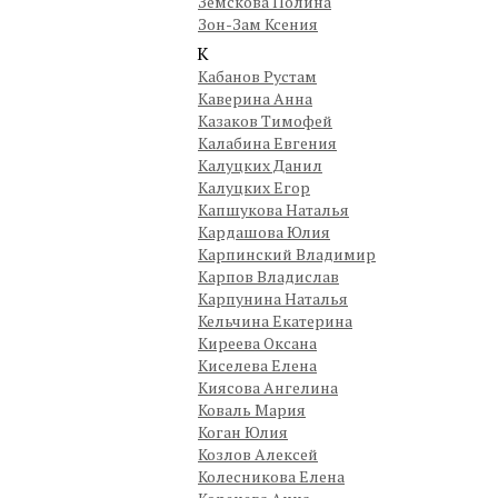
Земскова Полина
Зон-Зам Ксения
К
Кабанов Рустам
Каверина Анна
Казаков Тимофей
Калабина Евгения
Калуцких Данил
Калуцких Егор
Капшукова Наталья
Кардашова Юлия
Карпинский Владимир
Карпов Владислав
Карпунина Наталья
Кельчина Екатерина
Киреева Оксана
Киселева Елена
Киясова Ангелина
Коваль Мария
Коган Юлия
Козлов Алексей
Колесникова Елена