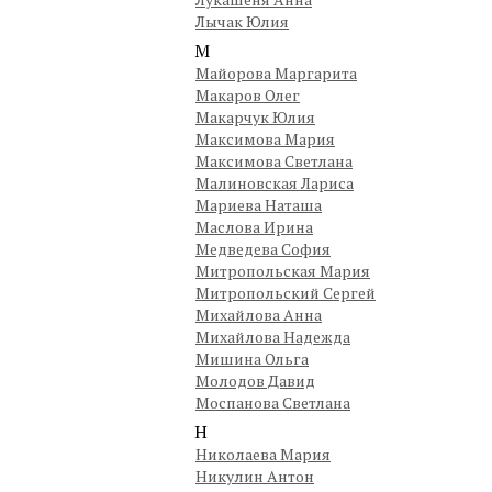
Лычак Юлия
М
Майорова Маргарита
Макаров Олег
Макарчук Юлия
Максимова Мария
Максимова Светлана
Малиновская Лариса
Мариева Наташа
Маслова Ирина
Медведева София
Митропольская Мария
Митропольский Сергей
Михайлова Анна
Михайлова Надежда
Мишина Ольга
Молодов Давид
Моспанова Светлана
Н
Николаева Мария
Никулин Антон