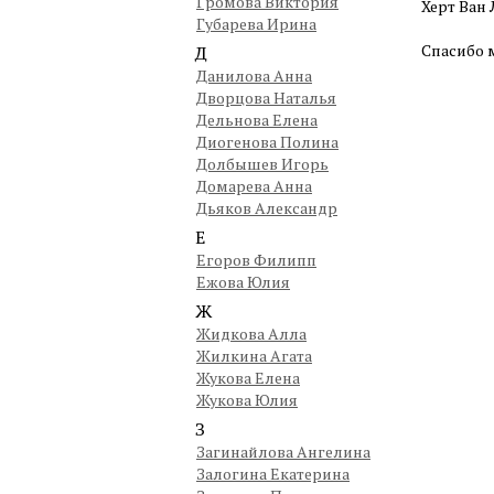
Громова Виктория
Херт Ван 
Губарева Ирина
Спасибо 
Д
Данилова Анна
Дворцова Наталья
Дельнова Елена
Диогенова Полина
Долбышев Игорь
Домарева Анна
Дьяков Александр
Е
Егоров Филипп
Ежова Юлия
Ж
Жидкова Алла
Жилкина Агата
Жукова Елена
Жукова Юлия
З
Загинайлова Ангелина
Залогина Екатерина