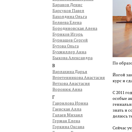
Баранов Денис
Барсуков Павел
Бахолдина Ольга
Беляева Елена
Бородиновская Алена
Буриков Игорь
Бурнашев Сергей
Бутова Ольга
Бухмиллер Анна
Быкова Александра
По образ
В
Варлахина Дарья
Йогой зан
Веретенникова Анастасия
курс и сд
Ветхова Анастасия
Воронюк Анна
С 2011 г
Г
особые ак
Гаврилова Ирина
гениальн
Гаевская Алла
знать и с
Галаев Михаил
делюсь те
Герман Елена
Горкина Оксана
Сейчас у