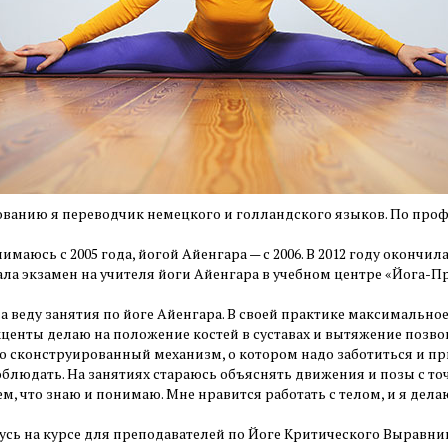
ованию я переводчик немецкого и голландского языков. По проф
имаюсь с 2005 года, йогой Айенгара — с 2006. В 2012 году оконч
ала экзамен на учителя йоги Айенгара в учебном центре «Йога-П
ода веду занятия по йоге Айенгара. В своей практике максималь
центы делаю на положение костей в суставах и вытяжение позвон
о сконструированный механизм, о котором надо заботиться и п
облюдать. На занятиях стараюсь объяснять движения и позы с то
м, что знаю и понимаю. Мне нравится работать с телом, и я дела
чусь на курсе для преподавателей по Йоге Критического Выравни