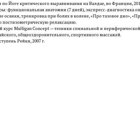
 по Йоге критического выравнивания на Валдае, во Франции, 2018
ры: функциональная анатомии (7 дней), экспресс-диагностика о
 осанки, тренировка при болях в колене, «Про тазовое дно», «П
ро постизометрическую релаксацию.
й курс Mulligan Concept — техники спинальной и периферическо
тайского, общеоздоровительного, спортивного массажей.
ступень Рейки, 2007 г.