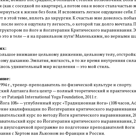
 (как с соседкой по квартире), а потом она и вовсе стала частью 
ернуться к жизни без боли. И вспомнить легкое ощущение себя. 
т в этой теме, вплоть до хирургии. К счастью мне довелось побыв
после него я ощутила ту легкость, о которой так долго мечтала.
структором по йоге и йогатерапии Критического выравнивания. Э
 это в теле — я на правильном пути! Маленькими, но верными ша
ях:
ольшое внимание цельному движению, цельному телу, отстройк
ому дыханию. Эмпатия, мягкость, в то же время внутренняя си
квозь удивительный мир исцеления — это мой стиль.
ание:
994 г., тренер-преподаватель по физической культуре и спорту.
кий Аштанга йога центр — полный теоретический и практический 2
 от Patanjali International Yoga Foundation, 2011 г.
Йога 108» — углубленный курс «Традиционная йога» (108 часов, Adv
ние квалификации по Йогатерапии критического выравнивания 
авательский курс по методу Йоги критического выравнивания, 20
авательский курс по Йогатерапии критического выравнивания, 20
е в двухгодичной программе по подготовке преподавателей йоги
ания с Хертом ван Льюэном во Франции и России.