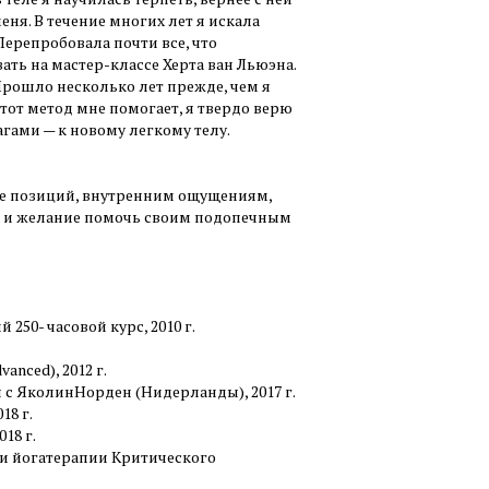
меня. В течение многих лет я искала
Перепробовала почти все, что
ать на мастер-классе Херта ван Льюэна.
 Прошло несколько лет прежде, чем я
тот метод мне помогает, я твердо верю
гами — к новому легкому телу.
е позиций, внутренним ощущениям,
ла и желание помочь своим подопечным
50- часовой курс, 2010 г.
anced), 2012 г.
с ЯколинНорден (Нидерланды), 2017 г.
18 г.
18 г.
 и йогатерапии Критического