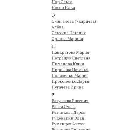
Нор Ольга
Носов Илья
О
Ожиганова (Ударцева)
Алёна
Ольхина Наталья
Орлова Марина
П
Панкратова Мария
Петращук Светлана
Пименова Юлия
Пирогова Наталья
Полозенко Мария
Прокопенко Дарья
Пугачева Ирина
Р
Разуваева Евгения
Ранта Ольга
Резникова Дарья
Руденький Влад
Румянцев Антон
Русинова Виктория