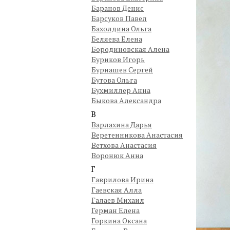
Баранов Денис
Барсуков Павел
Бахолдина Ольга
Беляева Елена
Бородиновская Алена
Буриков Игорь
Бурнашев Сергей
Бутова Ольга
Бухмиллер Анна
Быкова Александра
В
Варлахина Дарья
Веретенникова Анастасия
Ветхова Анастасия
Воронюк Анна
Г
Гаврилова Ирина
Гаевская Алла
Галаев Михаил
Герман Елена
Горкина Оксана