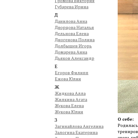
Громова Виктория
Губарева Ирина
Д
Данилова Анна
Дворцова Наталья
Дельнова Елена
Диогенова Полина
Долбышев Игорь
Домарева Анна
Дьяков Александр
Е
Егоров Филипп
Ежова Юлия
Ж
Жидкова Алла
Жилкина Агата
Жукова Елена
Жукова Юлия
О себе:
З
Родилась 
Загинайлова Ангелина
трениров
Залогина Екатерина
очень гиб