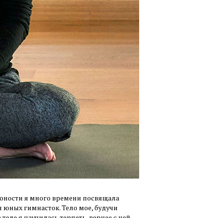
и юности я много времени посвящала
 юных гимнасток. Тело мое, будучи
теле я научилась терпеть, вернее с ней