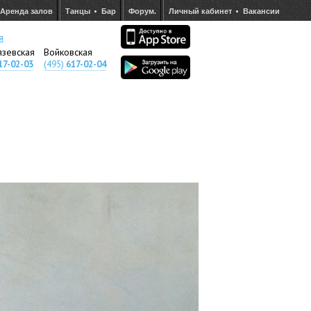
Аренда залов
Танцы
Бар
Форум.
Личный кабинет
Вакансии
я
язевская
Войковская
17-02-03
(495)
617-02-04