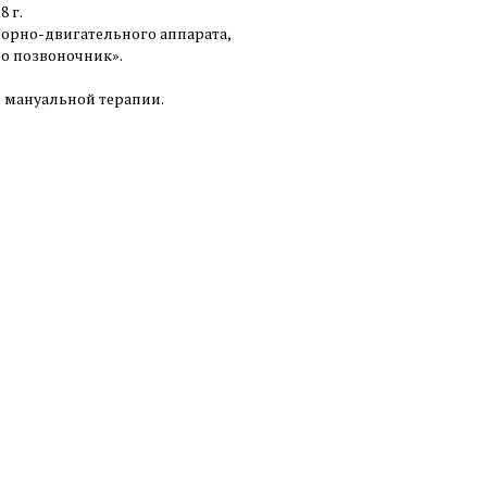
 г.
порно-двигательного аппарата,
ро позвоночник».
й мануальной терапии.