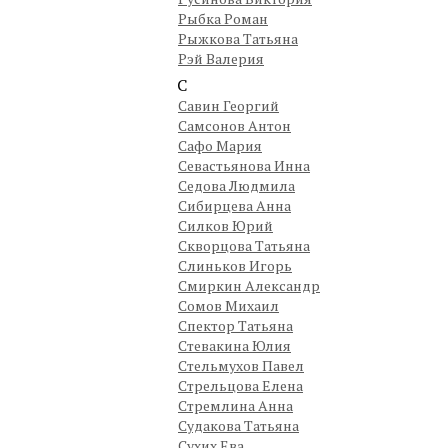
Рыбка Роман
Рыжкова Татьяна
Рэй Валерия
С
Савин Георгий
Самсонов Антон
Сафо Мария
Севастьянова Инна
Седова Людмила
Сибирцева Анна
Силков Юрий
Скворцова Татьяна
Слиньков Игорь
Смиркин Александр
Сомов Михаил
Спектор Татьяна
Стевакина Юлия
Стельмухов Павел
Стрельцова Елена
Стремлина Анна
Судакова Татьяна
Сухих Ева