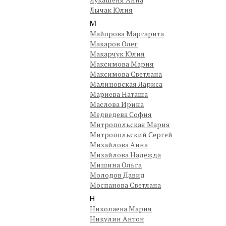
Лычак Юлия
М
Майорова Маргарита
Макаров Олег
Макарчук Юлия
Максимова Мария
Максимова Светлана
Малиновская Лариса
Мариева Наташа
Маслова Ирина
Медведева София
Митропольская Мария
Митропольский Сергей
Михайлова Анна
Михайлова Надежда
Мишина Ольга
Молодов Давид
Моспанова Светлана
Н
Николаева Мария
Никулин Антон