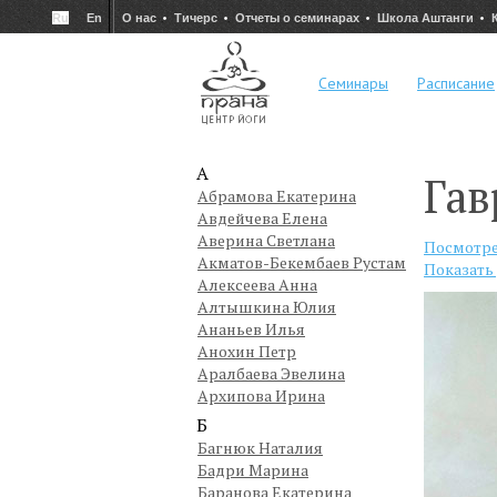
Ru
En
О нас
Тичерс
Отчеты о семинарах
Школа Аштанги
Семинары
Расписание
А
Гав
Абрамова Екатерина
Авдейчева Елена
Аверина Светлана
Посмотре
Акматов-Бекембаев Рустам
Показать
Алексеева Анна
Алтышкина Юлия
Ананьев Илья
Анохин Петр
Аралбаева Эвелина
Архипова Ирина
Б
Багнюк Наталия
Бадри Марина
Баранова Екатерина