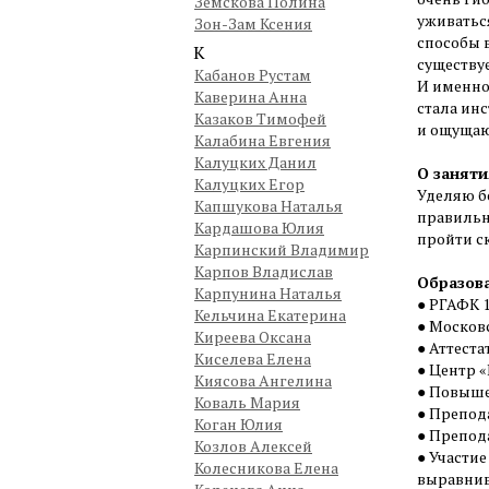
Земскова Полина
уживаться
Зон-Зам Ксения
способы в
К
существуе
Кабанов Рустам
И именно 
Каверина Анна
стала ин
Казаков Тимофей
и ощущаю
Калабина Евгения
Калуцких Данил
О заняти
Калуцких Егор
Уделяю б
Капшукова Наталья
правильн
Кардашова Юлия
пройти с
Карпинский Владимир
Карпов Владислав
Образов
Карпунина Наталья
● РГАФК 1
Кельчина Екатерина
● Московс
Киреева Оксана
● Аттестат
Киселева Елена
● Центр «
Киясова Ангелина
● Повыше
Коваль Мария
● Препод
Коган Юлия
● Препод
Козлов Алексей
● Участи
Колесникова Елена
выравнив