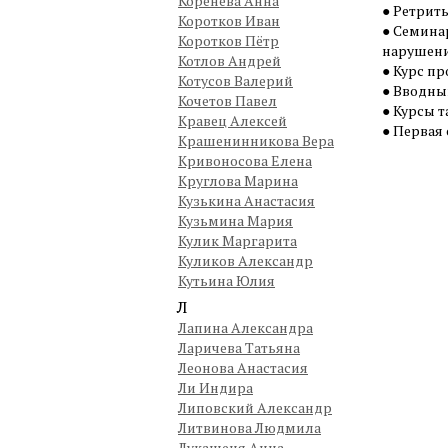
Коренева Анна
● Ретриты
Коротков Иван
● Семина
Коротков Пётр
нарушение
Котлов Андрей
● Курс п
Котусов Валерий
● Вводны
Кочетов Павел
● Курсы 
Кравец Алексей
● Первая 
Крашенинникова Вера
Кривоносова Елена
Круглова Марина
Кузькина Анастасия
Кузьмина Мария
Кулик Маргарита
Куликов Александр
Кутьина Юлия
Л
Лапина Александра
Ларичева Татьяна
Леонова Анастасия
Ли Индира
Липовский Александр
Литвинова Людмила
Лукашеня Анна