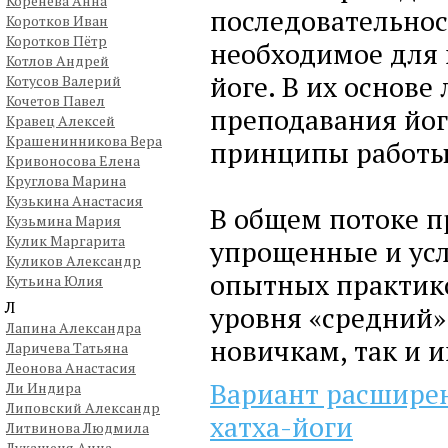
Коренева Анна
последовательнос
Коротков Иван
Коротков Пётр
необходимое для 
Котлов Андрей
йоге. В их основ
Котусов Валерий
Кочетов Павел
преподавания йог
Кравец Алексей
Крашенинникова Вера
принципы работы
Кривоносова Елена
Круглова Марина
Кузькина Анастасия
В общем потоке п
Кузьмина Мария
Кулик Маргарита
упрощенные и ус
Куликов Александр
опытных практико
Кутьина Юлия
Л
уровня «средний»
Лапина Александра
новичкам, так и 
Ларичева Татьяна
Леонова Анастасия
Вариант расшире
Ли Индира
Липовский Александр
хатха-йоги
Литвинова Людмила
Лукашеня Анна