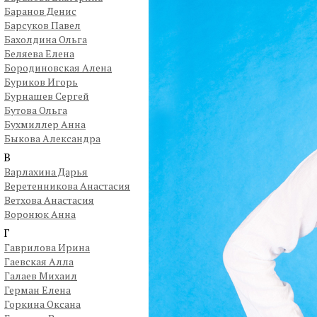
Баранов Денис
Барсуков Павел
Бахолдина Ольга
Беляева Елена
Бородиновская Алена
Буриков Игорь
Бурнашев Сергей
Бутова Ольга
Бухмиллер Анна
Быкова Александра
В
Варлахина Дарья
Веретенникова Анастасия
Ветхова Анастасия
Воронюк Анна
Г
Гаврилова Ирина
Гаевская Алла
Галаев Михаил
Герман Елена
Горкина Оксана