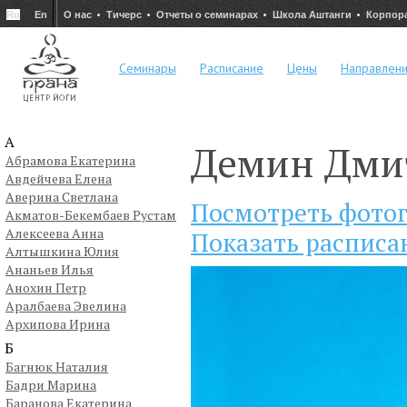
Ru
En
О нас
Тичерс
Отчеты о семинарах
Школа Аштанги
Корпор
Семинары
Расписание
Цены
Направлен
А
Демин Дми
Абрамова Екатерина
Авдейчева Елена
Аверина Светлана
Посмотреть фото
Акматов-Бекембаев Рустам
Алексеева Анна
Показать расписа
Алтышкина Юлия
Ананьев Илья
Анохин Петр
Аралбаева Эвелина
Архипова Ирина
Б
Багнюк Наталия
Бадри Марина
Баранова Екатерина