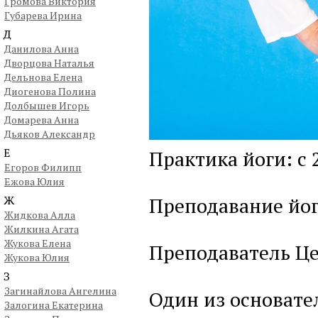
Громова Виктория
Губарева Ирина
Д
Данилова Анна
Дворцова Наталья
Дельнова Елена
Диогенова Полина
Долбышев Игорь
Домарева Анна
Дьяков Александр
Е
Практика йоги: с 
Егоров Филипп
Ежова Юлия
Ж
Преподавание йоги
Жидкова Алла
Жилкина Агата
Жукова Елена
Преподаватель Цен
Жукова Юлия
З
Загинайлова Ангелина
Один из основате
Залогина Екатерина