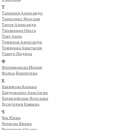
Т
Талалаев Александр
Тарасенко Ярослав
Титов Александр
Тиханкина Ольга
Товт Анна
Томилов Александр
Томшина Анастасия
Тхакур Индира
Ф
Филимонова Мария
Фольц Валентина
Х
Хакимова Карина
Хандоженко Анастасия
Хатанзейская Ярослава
Хуснуллин Камиль
Ч
Чек Юлия
Чернова Янина
Чернушич Оксана