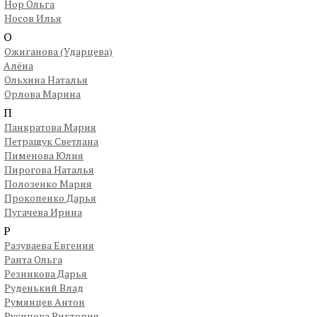
Нор Ольга
Носов Илья
О
Ожиганова (Ударцева)
Алёна
Ольхина Наталья
Орлова Марина
П
Панкратова Мария
Петращук Светлана
Пименова Юлия
Пирогова Наталья
Полозенко Мария
Прокопенко Дарья
Пугачева Ирина
Р
Разуваева Евгения
Ранта Ольга
Резникова Дарья
Руденький Влад
Румянцев Антон
Русинова Виктория