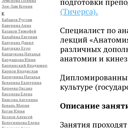
подготовки препо
Земскова Полина
Зон-Зам Ксения
(Тичерса).
К
Кабанов Рустам
Каверина Анна
Специалист по ан
Казаков Тимофей
Калабина Евгения
лекций «Анатомия
Калуцких Данил
различных допол
Калуцких Егор
Капшукова Наталья
анатомии и кинез
Кардашова Юлия
Карпинский Владимир
Карпов Владислав
Дипломированный
Карпунина Наталья
Кельчина Екатерина
культуре (государ
Киреева Оксана
Киселева Елена
Киясова Ангелина
Описание заняти
Коваль Мария
Коган Юлия
Козлов Алексей
Занятия проходят
Колесникова Елена