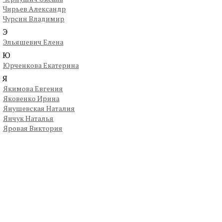
Чирьев Александр
Чурсин Владимир
Э
Эльяшевич Елена
Ю
Юрченкова Екатерина
Я
Якимова Евгения
Яковенко Ирина
Янушевская Наталия
Янчук Наталья
Яровая Виктория