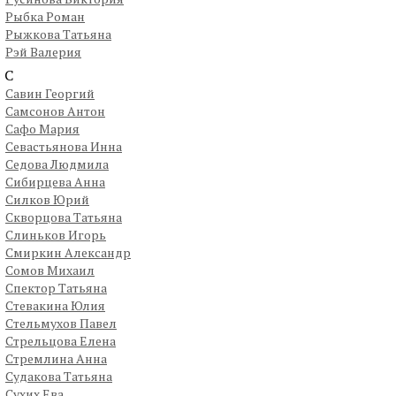
Рыбка Роман
Рыжкова Татьяна
Рэй Валерия
С
Савин Георгий
Самсонов Антон
Сафо Мария
Севастьянова Инна
Седова Людмила
Сибирцева Анна
Силков Юрий
Скворцова Татьяна
Слиньков Игорь
Смиркин Александр
Сомов Михаил
Спектор Татьяна
Стевакина Юлия
Стельмухов Павел
Стрельцова Елена
Стремлина Анна
Судакова Татьяна
Сухих Ева