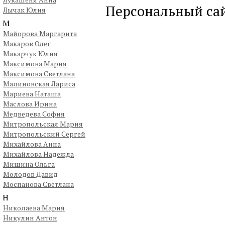
Персональный са
Лычак Юлия
М
Майорова Маргарита
Макаров Олег
Макарчук Юлия
Максимова Мария
Максимова Светлана
Малиновская Лариса
Мариева Наташа
Маслова Ирина
Медведева София
Митропольская Мария
Митропольский Сергей
Михайлова Анна
Михайлова Надежда
Мишина Ольга
Молодов Давид
Моспанова Светлана
Н
Николаева Мария
Никулин Антон