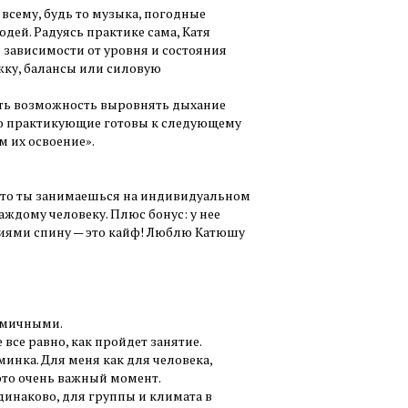
всему, будь то музыка, погодные
дей. Радуясь практике сама, Катя
В зависимости от уровня и состояния
жку, балансы или силовую
есть возможность выровнять дыхание
то практикующие готовы к следующему
м их освоение».
, что ты занимаешься на индивидуальном
аждому человеку. Плюс бонус: у нее
иями спину — это кайф! Люблю Катюшу
намичными.
е все равно, как пройдет занятие.
минка. Для меня как для человека,
то очень важный момент.
динаково, для группы и климата в