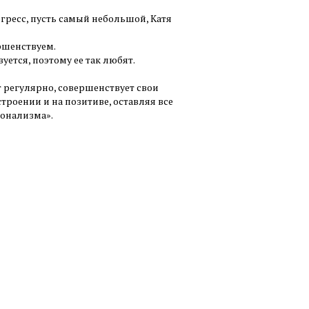
гресс, пусть самый небольшой, Катя
ершенствуем.
уется, поэтому ее так любят.
т регулярно, совершенствует свои
астроении и на позитиве, оставляя все
ионализма».