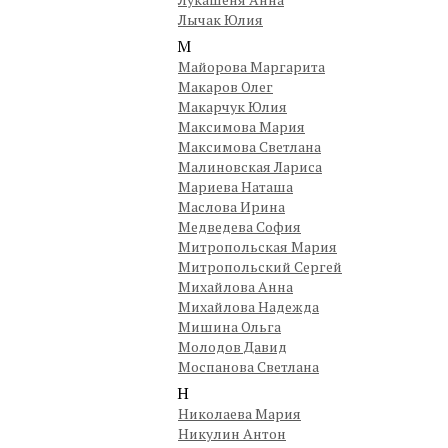
Лычак Юлия
М
Майорова Маргарита
Макаров Олег
Макарчук Юлия
Максимова Мария
Максимова Светлана
Малиновская Лариса
Мариева Наташа
Маслова Ирина
Медведева София
Митропольская Мария
Митропольский Сергей
Михайлова Анна
Михайлова Надежда
Мишина Ольга
Молодов Давид
Моспанова Светлана
Н
Николаева Мария
Никулин Антон