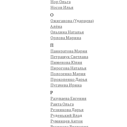
Нор Ольга
Носов Илья
О
Ожиганова (Ударцева)
Алёна
Ольхина Наталья
Орлова Марина
П
Панкратова Мария
Петращук Светлана
Пименова Юлия
Пирогова Наталья
Полозенко Мария
Прокопенко Дарья
Пугачева Ирина
Р
Разуваева Евгения
Ранта Ольга
Резникова Дарья
Руденький Влад
Румянцев Антон
Русинова Виктория