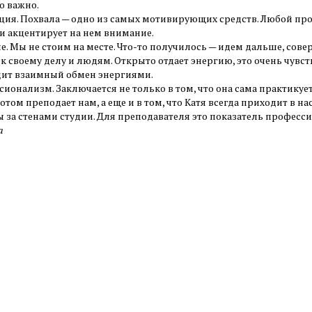
о важно.
ация. Похвала — одно из самых мотивирующих средств. Любой про
 и акцентирует на нем внимание.
ие. Мы не стоим на месте. Что-то получилось — идем дальше, сов
 к своему делу и людям. Открыто отдает энергию, это очень чувств
ит взаимный обмен энергиями.
сионализм. Заключается не только в том, что она сама практикуе
потом преподает нам, а еще и в том, что Катя всегда приходит в н
 за стенами студии. Для преподавателя это показатель професс
а