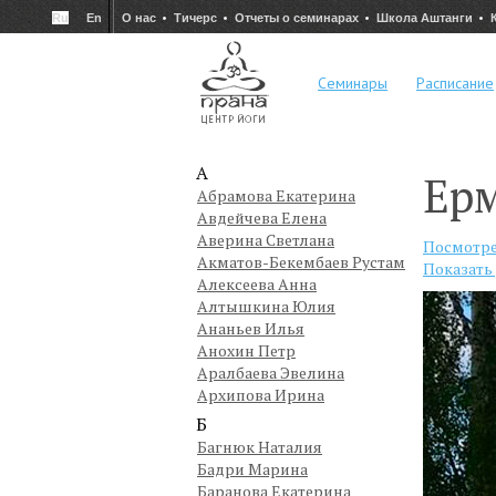
Ru
En
О нас
Тичерс
Отчеты о семинарах
Школа Аштанги
Семинары
Расписание
А
Ерм
Абрамова Екатерина
Авдейчева Елена
Аверина Светлана
Посмотре
Акматов-Бекембаев Рустам
Показать
Алексеева Анна
Алтышкина Юлия
Ананьев Илья
Анохин Петр
Аралбаева Эвелина
Архипова Ирина
Б
Багнюк Наталия
Бадри Марина
Баранова Екатерина