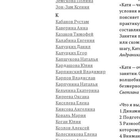
Земскова Полина
«Катя — 
Зон-Зам Ксения
условия 
К
поясняет 
Кабанов Рустам
практику
Каверина Анна
составля
Казаков Тимофей
Занятия п
Калабина Евгения
или ском
Калуцких Данил
шагу, Кат
Калуцких Егор
Андраник
Капшукова Наталья
Кардашова Юлия
«Катя — 
Карпинский Владимир
занятии. 
Карпов Владислав
волшебны
Карпунина Наталья
безмерно
Кельчина Екатерина
Светлана
Киреева Оксана
Киселева Елена
«Что я вы
Киясова Ангелина
1. Динам
Коваль Мария
2. Подгот
Коган Юлия
3. Разноо
Козлов Алексей
которому
Колесникова Елена
4. Вниман