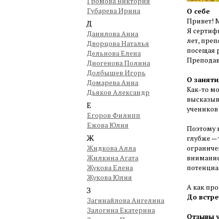
Громова Виктория
Губарева Ирина
О себе
Привет! 
Д
Я сертифи
Данилова Анна
лет, пре
Дворцова Наталья
посещая 
Дельнова Елена
Преподав
Диогенова Полина
Долбышев Игорь
О заняти
Домарева Анна
Как-то мо
Дьяков Александр
высказыва
Е
учеников
Егоров Филипп
Ежова Юлия
Поэтому н
Ж
глубже —
Жидкова Алла
ограничен
Жилкина Агата
внимание 
Жукова Елена
потенциа
Жукова Юлия
А как про
З
До встре
Загинайлова Ангелина
Залогина Екатерина
Отзывы у