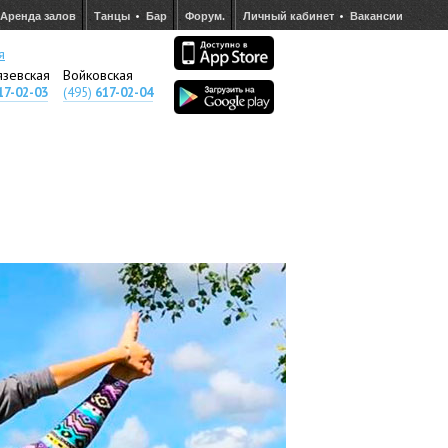
Аренда залов
Танцы
Бар
Форум.
Личный кабинет
Вакансии
я
язевская
Войковская
17-02-03
(495)
617-02-04