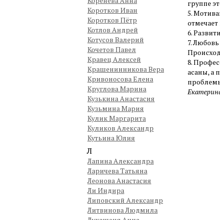
Коренева Анна
группе эт
Коротков Иван
5. Мотив
Коротков Пётр
отмечает
Котлов Андрей
6. Развит
Котусов Валерий
7. Любовь
Кочетов Павел
Происход
Кравец Алексей
8. Профес
Крашенинникова Вера
асаны, а 
Кривоносова Елена
проблемы
Круглова Марина
Екатерин
Кузькина Анастасия
Кузьмина Мария
Кулик Маргарита
Куликов Александр
Кутьина Юлия
Л
Лапина Александра
Ларичева Татьяна
Леонова Анастасия
Ли Индира
Липовский Александр
Литвинова Людмила
Лукашеня Анна