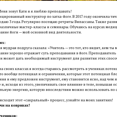
Меня зовут Катя и я люблю преподавать!
цированный инструктор по хатха-йоге. В 2017 году окончила тич
подаю 3 года. Регулярно посещаю ретриты Випассаны. Также разви
различные мастер-классы и семинары. Обучаюсь на курсах медиц
ание йоги — мой основной вид деятельности.
ях:
я мудрая подруга сказала: «Учитель — это тот, кто видит, кем ты
ние хорошо отражает суть преподавания в йоге. Преподаватель —
 и может дать необходимый инструмент для развития этих спосо
а своих классах я всегда стараюсь рассмотреть в учениках потен
 то вообще потенциал и ограничения, которые этот потенциал бл
ия и ему предложен инструмент, ему становится ясно, над чем и 
и, исходя из этого, увеличивать свое влияние в теле, повышая 
льную энергию, которую впоследствии можно использовать по 
исходит этот «сакральный» процесс, узнайте на моих занятиях!
чи на ковриках!
чеников: