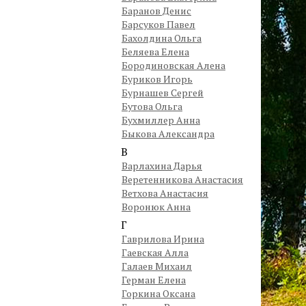
Баранов Денис
Барсуков Павел
Бахолдина Ольга
Беляева Елена
Бородиновская Алена
Буриков Игорь
Бурнашев Сергей
Бутова Ольга
Бухмиллер Анна
Быкова Александра
В
Варлахина Дарья
Веретенникова Анастасия
Ветхова Анастасия
Воронюк Анна
Г
Гаврилова Ирина
Гаевская Алла
Галаев Михаил
Герман Елена
Горкина Оксана