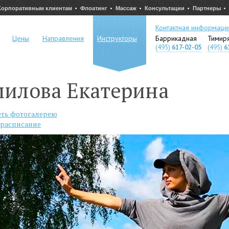
Корпоративным клиентам
Флоатинг
Массаж
Консультации
Партнеры
Контактная информаци
Цены
Направления
Инструкторы
Баррикадная
Тимир
(495)
617-02-05
(495)
6
илова Екатерина
ть фотогалерею
 расписание