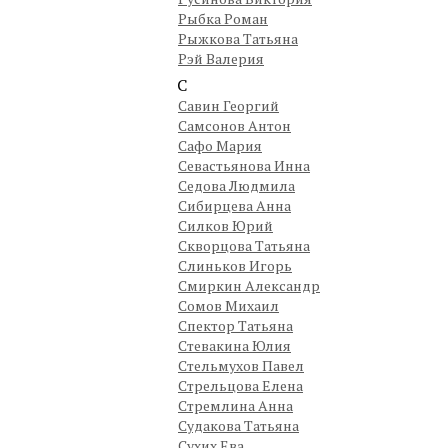
Рыбка Роман
Рыжкова Татьяна
Рэй Валерия
С
Савин Георгий
Самсонов Антон
Сафо Мария
Севастьянова Инна
Седова Людмила
Сибирцева Анна
Силков Юрий
Скворцова Татьяна
Слиньков Игорь
Смиркин Александр
Сомов Михаил
Спектор Татьяна
Стевакина Юлия
Стельмухов Павел
Стрельцова Елена
Стремлина Анна
Судакова Татьяна
Сухих Ева