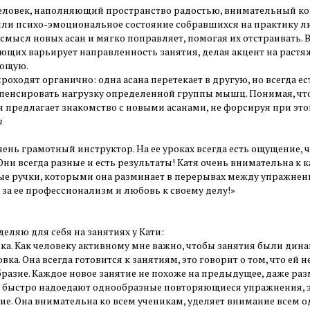
человек, наполняющий пространство радостью, внимательный ко 
или психо-эмоциональное состояние собравшихся на практику лю
смысл новых асан и мягко поправляет, помогая их отстраивать. 
ющих варьирует направленность занятия, делая акцент на растя
ющую.
роходят органично: одна асана перетекает в другую, но всегда 
пенсировать нагрузку определенной группы мышц. Понимая, ч
я предлагает знакомство с новыми асанами, не форсируя при это
а
очень грамотный инструктор. На ее уроках всегда есть ощущение
Они всегда разные и есть результаты! Катя очень внимательна к к
е ручки, которыми она разминает в перерывах между упражнен
 за ее профессионализм и любовь к своему делу!»
деляю для себя на занятиях у Кати:
ика. Как человеку активному мне важно, чтобы занятия были ди
овка. Она всегда готовится к занятиям, это говорит о том, что ей н
бразие. Каждое новое занятие не похоже на предыдущее, даже раз
 быстро надоедают однообразные повторяющиеся упражнения, э
ие. Она внимательна ко всем ученикам, уделяет внимание всем о