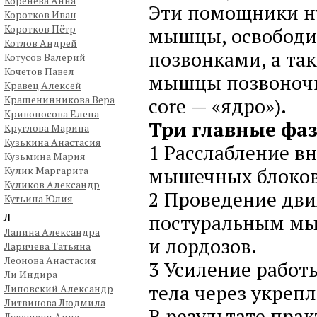
Коренева Анна
Эти помощники ну
Коротков Иван
Коротков Пётр
мышцы, освободи
Котлов Андрей
позвонками, а та
Котусов Валерий
Кочетов Павел
мышцы позвоночни
Кравец Алексей
Крашенинникова Вера
core — «ядро»).
Кривоносова Елена
Три главные фаз
Круглова Марина
Кузькина Анастасия
1 Расслабление в
Кузьмина Мария
мышечных блоков
Кулик Маргарита
Куликов Александр
2 Проведение дви
Кутьина Юлия
Л
постуральным мы
Лапина Александра
и лордозов.
Ларичева Татьяна
Леонова Анастасия
3 Усиление работ
Ли Индира
тела через укрепл
Липовский Александр
Литвинова Людмила
В результате пра
Лукашеня Анна