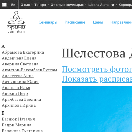
Ru
En
О нас
Тичерс
Отчеты о семинарах
Школа Аштанги
Корпор
Семинары
Расписание
Цены
Направлен
А
Шелестова 
Абрамова Екатерина
Авдейчева Елена
Аверина Светлана
Посмотреть фото
Акматов-Бекембаев Рустам
Алексеева Анна
Показать расписа
Алтышкина Юлия
Ананьев Илья
Анохин Петр
Аралбаева Эвелина
Архипова Ирина
Б
Багнюк Наталия
Бадри Марина
Баранова Екатерина