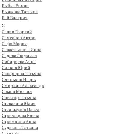
Рыбка Роман
Рыжкова Татьяна
Рэй Валерия
С
Савин Георгий
Самсонов Антон
Сафо Мария
Севастьянова Инна
Седова Людмила
Сибирцева Анна
Силков Юрий
Скворцова Татьяна
Слиньков Игорь
Смиркин Александр
Сомов Михаил
Спектор Татьяна
Стевакина Юлия
Стельмухов Павел
Стрельцова Елена
Стремлина Анна
Судакова Татьяна
Сухих Ева