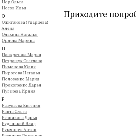
Нор Ольга
Носов Илья
Приходите попроб
О
Ожиганова (Ударцева)
Алёна
Ольхина Наталья
Орлова Марина
П
Панкратова Мария
Петращук Светлана
Пименова Юлия
Пирогова Наталья
Полозенко Мария
Прокопенко Дарья
Пугачева Ирина
Р
Разуваева Евгения
Ранта Ольга
Резникова Дарья
Руденький Влад
Румянцев Антон
Русинова Виктория