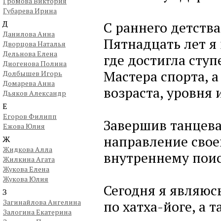
Громова Виктория
Губарева Ирина
Д
С раннего детства
Данилова Анна
Пятнадцать лет я
Дворцова Наталья
Дельнова Елена
где достигла сту
Диогенова Полина
Мастера спорта, а
Долбышев Игорь
Домарева Анна
возраста, уровня
Дьяков Александр
Е
Егоров Филипп
Завершив танцева
Ежова Юлия
направление свое
Ж
Жидкова Алла
внутреннему поис
Жилкина Агата
Жукова Елена
Жукова Юлия
Сегодня я являю
З
Загинайлова Ангелина
по хатха-йоге, а 
Залогина Екатерина