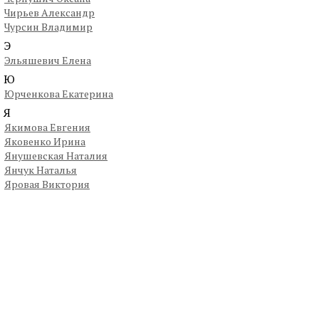
Чирьев Александр
Чурсин Владимир
Э
Эльяшевич Елена
Ю
Юрченкова Екатерина
Я
Якимова Евгения
Яковенко Ирина
Янушевская Наталия
Янчук Наталья
Яровая Виктория