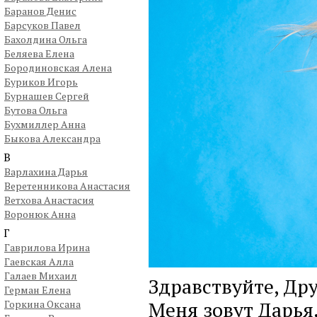
Баранов Денис
Барсуков Павел
Бахолдина Ольга
Беляева Елена
Бородиновская Алена
Буриков Игорь
Бурнашев Сергей
Бутова Ольга
Бухмиллер Анна
Быкова Александра
В
Варлахина Дарья
Веретенникова Анастасия
Ветхова Анастасия
Воронюк Анна
Г
Гаврилова Ирина
Гаевская Алла
Галаев Михаил
Здравствуйте, Дру
Герман Елена
Меня зовут Дарья
Горкина Оксана