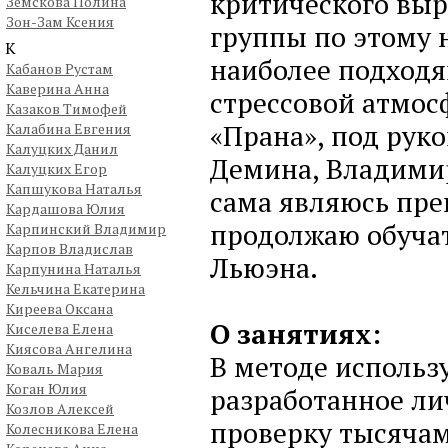
критического выр
Земскова Полина
Зон-Зам Ксения
группы по этому 
К
наиболее подход
Кабанов Рустам
Каверина Анна
стрессовой атмос
Казаков Тимофей
«Прана», под рук
Калабина Евгения
Калуцких Данил
Демина, Владимир
Калуцких Егор
Капшукова Наталья
сама являюсь пре
Кардашова Юлия
продолжаю обучат
Карпинский Владимир
Карпов Владислав
Льюэна.
Карпунина Наталья
Кельчина Екатерина
Киреева Оксана
О занятиях:
Киселева Елена
Киясова Ангелина
В методе использ
Коваль Мария
Коган Юлия
разработанное л
Козлов Алексей
проверку тысяча
Колесникова Елена