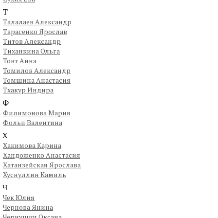
Т
Талалаев Александр
Тарасенко Ярослав
Титов Александр
Тиханкина Ольга
Товт Анна
Томилов Александр
Томшина Анастасия
Тхакур Индира
Ф
Филимонова Мария
Фольц Валентина
Х
Хакимова Карина
Хандоженко Анастасия
Хатанзейская Ярослава
Хуснуллин Камиль
Ч
Чек Юлия
Чернова Янина
Чернушич Оксана