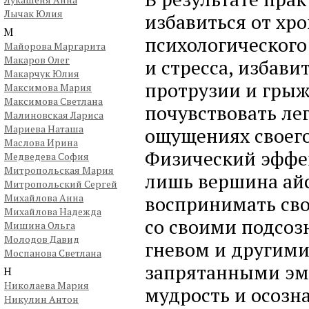
Лычак Юлия
избавиться от хр
М
психологического
Майорова Маргарита
Макаров Олег
и стресса, избави
Макарчук Юлия
протрузии и гры
Максимова Мария
Максимова Светлана
почувствовать лег
Малиновская Лариса
Мариева Наташа
ощущениях своего
Маслова Ирина
Физический эффек
Медведева София
Митропольская Мария
лишь вершина айс
Митропольский Сергей
Михайлова Анна
воспринимать сво
Михайлова Надежда
со своими подсоз
Мишина Ольга
Молодов Давид
гневом и другим
Моспанова Светлана
запрятанными эм
Н
Николаева Мария
мудрость и осозн
Никулин Антон