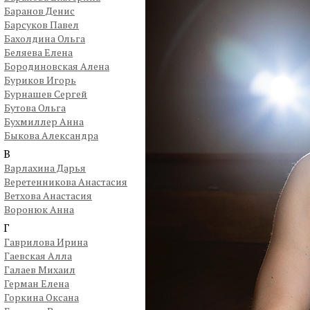
Баранов Денис
Барсуков Павел
Бахолдина Ольга
Беляева Елена
Бородиновская Алена
Буриков Игорь
Бурнашев Сергей
Бутова Ольга
Бухмиллер Анна
Быкова Александра
В
Варлахина Дарья
Веретенникова Анастасия
Ветхова Анастасия
Воронюк Анна
Г
Гаврилова Ирина
Гаевская Алла
Галаев Михаил
Герман Елена
Горкина Оксана