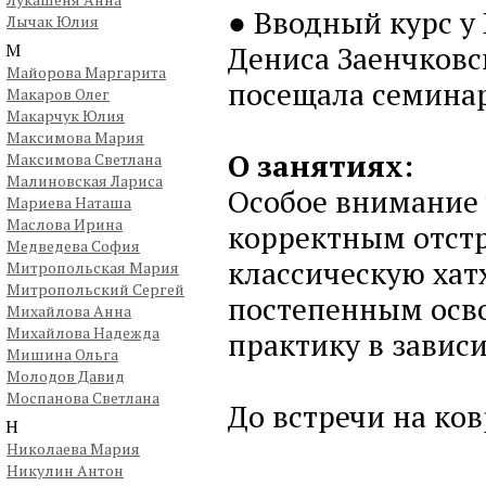
● Вводный курс у
Лычак Юлия
М
Дениса Заенчковс
Майорова Маргарита
посещала семинар
Макаров Олег
Макарчук Юлия
Максимова Мария
О занятиях:
Максимова Светлана
Малиновская Лариса
Особое внимание 
Мариева Наташа
Маслова Ирина
корректным отстр
Медведева София
классическую хат
Митропольская Мария
Митропольский Сергей
постепенным осво
Михайлова Анна
Михайлова Надежда
практику в завис
Мишина Ольга
Молодов Давид
Моспанова Светлана
До встречи на ков
Н
Николаева Мария
Никулин Антон