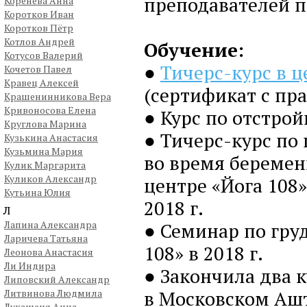
преподавателей п
Коренева Анна
Коротков Иван
Коротков Пётр
Котлов Андрей
Обучение:
Котусов Валерий
●
Тичерс-курс в ц
Кочетов Павел
Кравец Алексей
(сертификат с пр
Крашенинникова Вера
Кривоносова Елена
● Курс по отстрой
Круглова Марина
● Тичерс-курс по 
Кузькина Анастасия
Кузьмина Мария
во время беремен
Кулик Маргарита
Куликов Александр
центре «Йога 108
Кутьина Юлия
2018 г.
Л
Лапина Александра
● Семинар по гру
Ларичева Татьяна
108» в 2018 г.
Леонова Анастасия
Ли Индира
● Закончила два 
Липовский Александр
в Московском Ашт
Литвинова Людмила
Лукашеня Анна