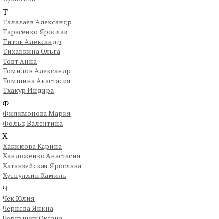
Т
Талалаев Александр
Тарасенко Ярослав
Титов Александр
Тиханкина Ольга
Товт Анна
Томилов Александр
Томшина Анастасия
Тхакур Индира
Ф
Филимонова Мария
Фольц Валентина
Х
Хакимова Карина
Хандоженко Анастасия
Хатанзейская Ярослава
Хуснуллин Камиль
Ч
Чек Юлия
Чернова Янина
Чернушич Оксана