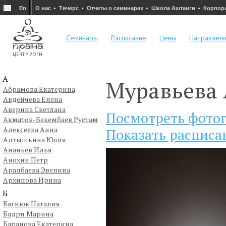
Ru
En
О нас
Тичерс
Отчеты о семинарах
Школа Аштанги
Корпор
Семинары
Расписание
Цены
Направлен
А
Муравьева
Абрамова Екатерина
Авдейчева Елена
Аверина Светлана
Посмотреть фото
Акматов-Бекембаев Рустам
Алексеева Анна
Показать расписа
Алтышкина Юлия
Ананьев Илья
Анохин Петр
Аралбаева Эвелина
Архипова Ирина
Б
Багнюк Наталия
Бадри Марина
Баранова Екатерина