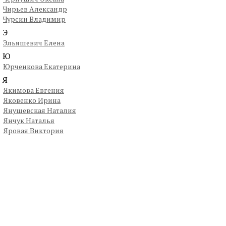
Чирьев Александр
Чурсин Владимир
Э
Эльяшевич Елена
Ю
Юрченкова Екатерина
Я
Якимова Евгения
Яковенко Ирина
Янушевская Наталия
Янчук Наталья
Яровая Виктория