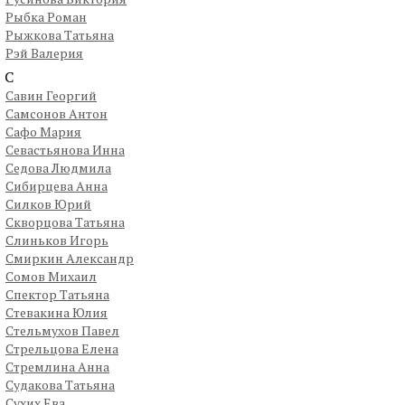
Рыбка Роман
Рыжкова Татьяна
Рэй Валерия
С
Савин Георгий
Самсонов Антон
Сафо Мария
Севастьянова Инна
Седова Людмила
Сибирцева Анна
Силков Юрий
Скворцова Татьяна
Слиньков Игорь
Смиркин Александр
Сомов Михаил
Спектор Татьяна
Стевакина Юлия
Стельмухов Павел
Стрельцова Елена
Стремлина Анна
Судакова Татьяна
Сухих Ева