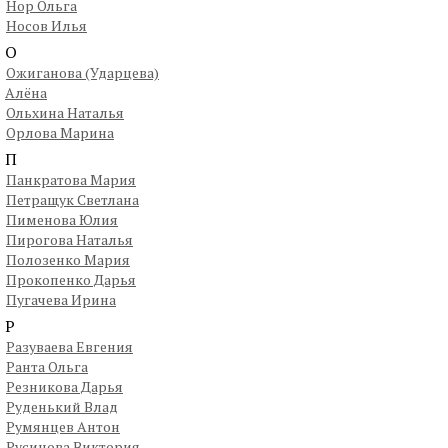
Нор Ольга
Носов Илья
О
Ожиганова (Ударцева)
Алёна
Ольхина Наталья
Орлова Марина
П
Панкратова Мария
Петращук Светлана
Пименова Юлия
Пирогова Наталья
Полозенко Мария
Прокопенко Дарья
Пугачева Ирина
Р
Разуваева Евгения
Ранта Ольга
Резникова Дарья
Руденький Влад
Румянцев Антон
Русинова Виктория