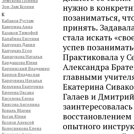
Земскова Полина
нужно в конкретн
Зон-Зам Ксения
К
позаниматься, что
Кабанов Рустам
принять. Задавал
Каверина Анна
Казаков Тимофей
стала искать «сво
Калабина Евгения
Калуцких Данил
успев позанимать
Калуцких Егор
Практиковала у С
Капшукова Наталья
Кардашова Юлия
Александра Брате
Карпинский Владимир
главными учител
Карпов Владислав
Карпунина Наталья
Екатерина Сивако
Кельчина Екатерина
Киреева Оксана
Галаев и Дмитрий
Киселева Елена
заинтересовалась
Киясова Ангелина
Коваль Мария
восстановлением 
Коган Юлия
Козлов Алексей
опытного инструк
Колесникова Елена