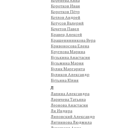
Коренева Анна
Коротков Иван
Коротков Пётр
Котлов Андрей
Котусов Валерий
Кочетов Павел
Кравец Алексей
Крашенинникова Вера
Кривоносова Елена
Круглова Марина
Кузькина Анастасия
Кузьмина Мария
Кулик Маргарита
Куликов Александр
Кутьина Юлия
Л
Лапина Александра
Ларичева Татьяна
Леонова Анастасия
Ли Индира
Липовский Александр
Литвинова Людмила
Лукашеня Анна