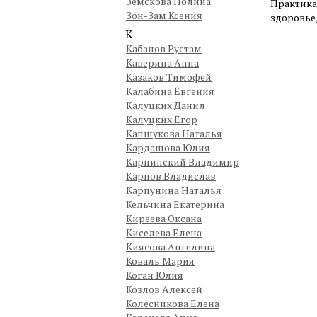
Земскова Полина
Практика
Зон-Зам Ксения
здоровье
К
Кабанов Рустам
Каверина Анна
Казаков Тимофей
Калабина Евгения
Калуцких Данил
Калуцких Егор
Капшукова Наталья
Кардашова Юлия
Карпинский Владимир
Карпов Владислав
Карпунина Наталья
Кельчина Екатерина
Киреева Оксана
Киселева Елена
Киясова Ангелина
Коваль Мария
Коган Юлия
Козлов Алексей
Колесникова Елена