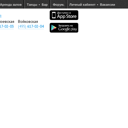
Аренда залов
Танцы
Бар
Форум.
Личный кабинет
Вакансии
я
язевская
Войковская
17-02-03
(495)
617-02-04