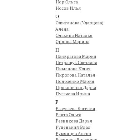
Нор Ольга
Носов Илья
О
Ожиганова (Ударцева)
Алёна
Ольхина Наталья
Орлова Марина
П
Панкратова Мария
Петращук Светлана
Пименова Юлия
Пирогова Наталья
Полозенко Мария
Прокопенко Дарья
Пугачева Ирина
Р
Разуваева Евгения
Ранта Ольга
Резникова Дарья
Руденький Влад
Румянцев Антон
Русинова Виктория