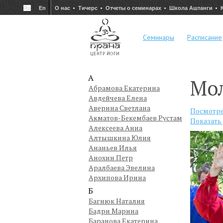
Ru
En
О нас
Тичерс
Отчеты о семинарах
Школа Аштанги
Семинары
Расписание
А
Мо
Абрамова Екатерина
Авдейчева Елена
Аверина Светлана
Посмотре
Акматов-Бекембаев Рустам
Показать
Алексеева Анна
Алтышкина Юлия
Ананьев Илья
Анохин Петр
Аралбаева Эвелина
Архипова Ирина
Б
Багнюк Наталия
Бадри Марина
Баранова Екатерина