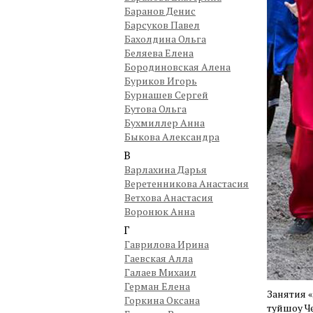
Баранов Денис
Барсуков Павел
Бахолдина Ольга
Беляева Елена
Бородиновская Алена
Буриков Игорь
Бурнашев Сергей
Бутова Ольга
Бухмиллер Анна
Быкова Александра
В
Варлахина Дарья
Веретенникова Анастасия
Ветхова Анастасия
Воронюк Анна
Г
Гаврилова Ирина
Гаевская Алла
Галаев Михаил
Герман Елена
Занятия 
Горкина Оксана
туйшоу Ч