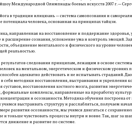
уйшоу Международной Олимпиады боевых искусств 2007 г. — Сер
 йога в традиции илицюань — система самопознания и самореали
е потенциала человека, основанная на принципах тайцзи.
тика, направленная на восстановление и поддержание здоровья, 
 и расширение сознания, успокоение ума и контроль эмоций. За
ости, объединение ментального и физического на уровне человек
ей реальностью.
 результатов следования принципам, лежащим в основе системы,
человек на ментальном, энергетическом и физическом уровнях п
 способен адекватно действовать и не испытывать страданий. Да
 в себя методики восстановления, выстраивания и укрепления к
я суставов, восстановления костного мозга, развития энергетич
, формальные комплексы, направленные на проработку культу
 концентрации и осознанности. Методика обучения построена от
ы учимся выстраивать структуру и расслабляться, получаем нача
 мере развития осознанности, мы учимся двигаться с сохранение
е и тоньше чувствовать процессы внутри и вовне. Так, шаг за ша
тся движение и развитие по системе.