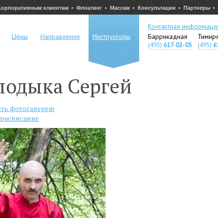
Корпоративным клиентам
Флоатинг
Массаж
Консультации
Партнеры
Контактная информаци
Цены
Направления
Инструкторы
Баррикадная
Тимир
(495)
617-02-05
(495)
6
лодыка Сергей
ть фотогалерею
 расписание