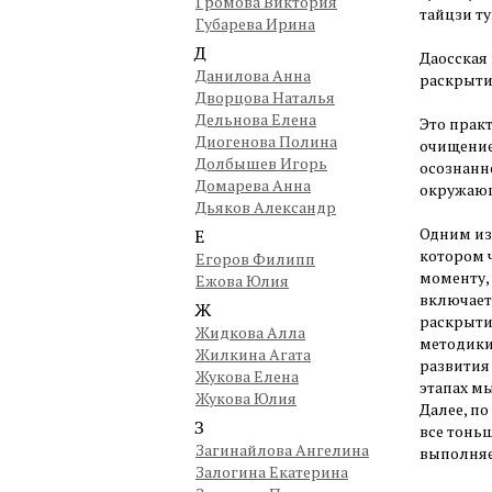
Громова Виктория
тайцзи т
Губарева Ирина
Д
Даосская
Данилова Анна
раскрыти
Дворцова Наталья
Дельнова Елена
Это прак
Диогенова Полина
очищение
Долбышев Игорь
осознанн
Домарева Анна
окружающ
Дьяков Александр
Одним из
Е
котором 
Егоров Филипп
моменту,
Ежова Юлия
включает
Ж
раскрыти
Жидкова Алла
методики
Жилкина Агата
развития
Жукова Елена
этапах м
Жукова Юлия
Далее, по
З
все тоньш
Загинайлова Ангелина
выполняе
Залогина Екатерина