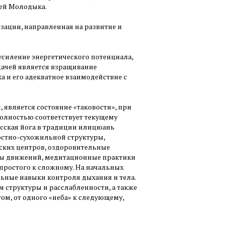
гей Молодыка.
зации, направленная на развитие и
усиление энергетического потенциала,
дачей является взращивание
а и его адекватное взаимодействие с
 является состояние «таковости», при
олностью соответствует текущему
осская йога в традиции илицюань
остно-сухожильной структуры,
еских центров, оздоровительные
ры движений, медитационные практики
 простого к сложному. На начальных
льные навыки контроля дыхания и тела.
м структуры и расслабленности, а также
гом, от одного «неба» к следующему,