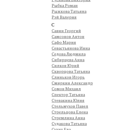
Рыбка Роман
Рыжкова Татьяна
Рэй Валерия
С
Савин Георгий
Самсонов Антон
Сафо Мария
Севастьянова Инна
Седова Людмила
Сибирцева Анна
Силков Юрий
Скворцова Татьяна
Слиньков Игорь
Смиркин Александр
Сомов Михаил
Спектор Татьяна
Стевакина Юлия
Стельмухов Павел
Стрельцова Елена
Стремлина Анна
Судакова Татьяна
Сухих Ева