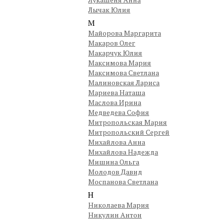
Лычак Юлия
М
Майорова Маргарита
Макаров Олег
Макарчук Юлия
Максимова Мария
Максимова Светлана
Малиновская Лариса
Мариева Наташа
Маслова Ирина
Медведева София
Митропольская Мария
Митропольский Сергей
Михайлова Анна
Михайлова Надежда
Мишина Ольга
Молодов Давид
Моспанова Светлана
Н
Николаева Мария
Никулин Антон