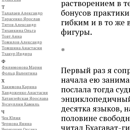
растворением в т
Т
бонусов практики 
Талалаев Александр
Тарасенко Ярослав
гибким и в то же
Титов Александр
фигуры.
Тиханкина Ольга
Товт Анна
Томилов Александр
Томшина Анастасия
*
Тхакур Индира
Ф
Филимонова Мария
Первый раз я сопр
Фольц Валентина
начала ею занима
Х
Хакимова Карина
послала тогда суд
Хандоженко Анастасия
энциклопедичный,
Хатанзейская Ярослава
Хуснуллин Камиль
десятка языков, н
Ч
половине свободн
Чек Юлия
Чернова Янина
читал Бхагават-ги
Чернушич Оксана