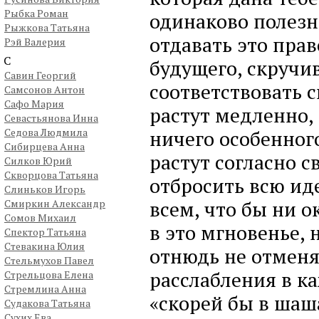
Рыбка Роман
одинаково полезно
Рыжкова Татьяна
отдавать это пра
Рэй Валерия
С
будущего, скручи
Савин Георгий
соответствовать 
Самсонов Антон
Сафо Мария
растут медленно, 
Севастьянова Инна
Седова Людмила
ничего особенного
Сибирцева Анна
растут согласно 
Силков Юрий
Скворцова Татьяна
отбросить всю ид
Слиньков Игорь
всем, что бы ни о
Смиркин Александр
Сомов Михаил
в это мгновенье, 
Спектор Татьяна
Стевакина Юлия
отнюдь не отменя
Стельмухов Павел
расслабления в к
Стрельцова Елена
Стремлина Анна
«скорей бы в шаш
Судакова Татьяна
Сухих Ева