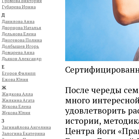
Громова Виктория
Губарева Ирина
Д
Данилова Анна
Дворцова Наталья
Дельнова Елена
Диогенова Полина
Долбышев Игорь
Домарева Анна
Дьяков Александр
Е
Сертифицированн
Егоров Филипп
Ежова Юлия
Ж
После череды сем
Жидкова Алла
много интересной
Жилкина Агата
Жукова Елена
удовлетворить ра
Жукова Юлия
истории, методик
З
Загинайлова Ангелина
Центра йоги «Пра
Залогина Екатерина