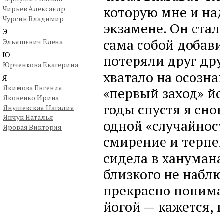
которую мне и на
Чирьев Александр
Чурсин Владимир
экзамене. Он стал
Э
сама собой добави
Эльяшевич Елена
Ю
потеряли друг дру
Юрченкова Екатерина
хватало на осозн
Я
Якимова Евгения
«первый заход» йо
Яковенко Ирина
годы спустя я сно
Янушевская Наталия
Янчук Наталья
одной «случайнос
Яровая Виктория
смирение и терпен
сидела в ханумана
близкого не набл
прекрасно понима
йогой — кажется, 