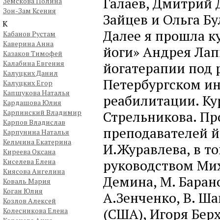
Галаев, Дмитрий
Земскова Полина
Зон-Зам Ксения
Зайцев и Ольга Бу
К
Далее я прошла к
Кабанов Рустам
Каверина Анна
йоги» Андрея Лап
Казаков Тимофей
Калабина Евгения
йогатерапии под 
Калуцких Данил
Петербургском ин
Калуцких Егор
Капшукова Наталья
реабилитации. Ку
Кардашова Юлия
Карпинский Владимир
Стрельникова. П
Карпов Владислав
преподавателей й
Карпунина Наталья
Кельчина Екатерина
И.Журавлева, в т
Киреева Оксана
руководством Мих
Киселева Елена
Киясова Ангелина
Демина, М. Барано
Коваль Мария
Коган Юлия
А.Зенченко, В. Ша
Козлов Алексей
(США), Игоря Бер
Колесникова Елена