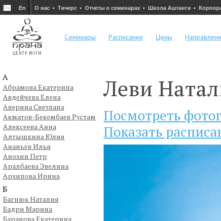
Ru
En
О нас
Тичерс
Отчеты о семинарах
Школа Аштанги
Корпор
Семинары
Расписание
Цены
Направлен
А
Леви Натал
Абрамова Екатерина
Авдейчева Елена
Аверина Светлана
Посмотреть фото
Акматов-Бекембаев Рустам
Алексеева Анна
Показать расписа
Алтышкина Юлия
Ананьев Илья
Анохин Петр
Аралбаева Эвелина
Архипова Ирина
Б
Багнюк Наталия
Бадри Марина
Баранова Екатерина