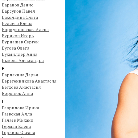
Баранов Денис
Барсуков Павел
Бахолдина Ольга
Беляева Елена
Бородиновская Алена
Буриков Игорь
Бурнашев Сергей
Бутова Ольга
Бухмиллер Анна
Быкова Александра
В
Варлахина Дарья
Веретенникова Анастасия
Ветхова Анастасия
Воронюк Анна
Г
Гаврилова Ирина
Гаевская Алла
Галаев Михаил
Герман Елена
Горкина Оксана