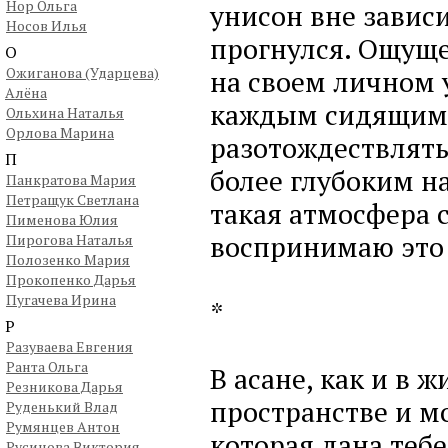
Нор Ольга
унисон вне зависи
Носов Илья
прогнулся. Ощуще
О
Ожиганова (Ударцева)
на своем личном 
Алёна
каждым сидящим 
Ольхина Наталья
Орлова Марина
разотождествлятьс
П
более глубоким н
Панкратова Мария
Петращук Светлана
такая атмосфера с
Пименова Юлия
воспринимаю это 
Пирогова Наталья
Полозенко Мария
Прокопенко Дарья
Пугачева Ирина
*
Р
Разуваева Евгения
Ранта Ольга
В асане, как и в 
Резникова Дарья
пространстве и м
Руденький Влад
Румянцев Антон
которая дана тебе
Русинова Виктория