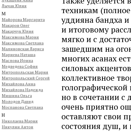
Также уделяется
Лычак Юлия
техникам (полное
М
уддияна бандха и
Майорова Маргарита
Макаров Олег
и итоговому расс
Макарчук Юлия
мягко и с достат
Максимова Мария
Максимова Светлана
зашедшим на огон
Малиновская Лариса
Мариева Наташа
многих асанах ест
Маслова Ирина
силовых акцентов
Медведева София
Митропольская Мария
коллективное тво
Митропольский Сергей
Михайлова Анна
голографической 
Михайлова Надежда
но в сочетании с
Мишина Ольга
Молодов Давид
очень приятно ощ
Моспанова Светлана
оставляют свои п
Н
Николаева Мария
состояния душ, и
Никулин Антон