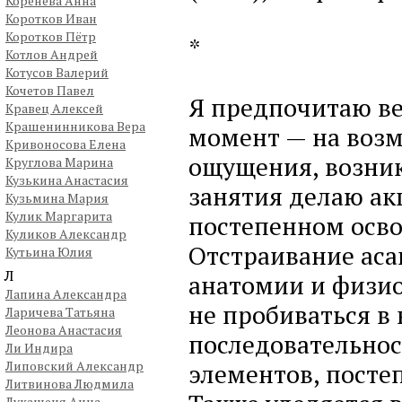
Коренева Анна
Коротков Иван
Коротков Пётр
*
Котлов Андрей
Котусов Валерий
Кочетов Павел
Я предпочитаю ве
Кравец Алексей
Крашенинникова Вера
момент — на воз
Кривоносова Елена
ощущения, возник
Круглова Марина
Кузькина Анастасия
занятия делаю ак
Кузьмина Мария
Кулик Маргарита
постепенном осво
Куликов Александр
Отстраивание аса
Кутьина Юлия
Л
анатомии и физио
Лапина Александра
не пробиваться в 
Ларичева Татьяна
Леонова Анастасия
последовательнос
Ли Индира
Липовский Александр
элементов, посте
Литвинова Людмила
Лукашеня Анна