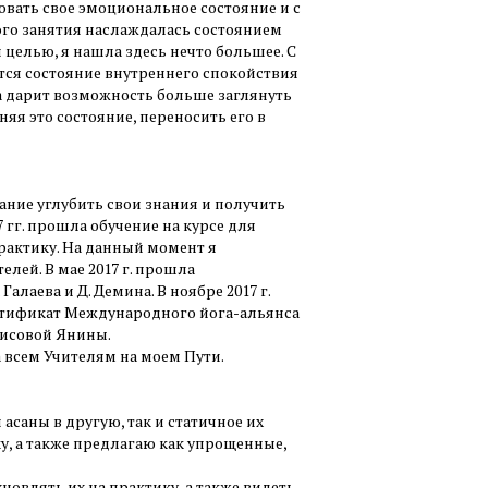
вать свое эмоциональное состояние и с
ого занятия наслаждалась состоянием
 целью, я нашла здесь нечто большее. С
тся состояние внутреннего спокойствия
а дарит возможность больше заглянуть
няя это состояние, переносить его в
ние углубить свои знания и получить
7 гг. прошла обучение на курсе для
актику. На данный момент я
лей. В мае 2017 г. прошла
лаева и Д. Демина. В ноябре 2017 г.
сертификат Международного йога-альянса
Ваисовой Янины.
а всем Учителям на моем Пути.
саны в другую, так и статичное их
у, а также предлагаю как упрощенные,
овлять их на практику, а также видеть