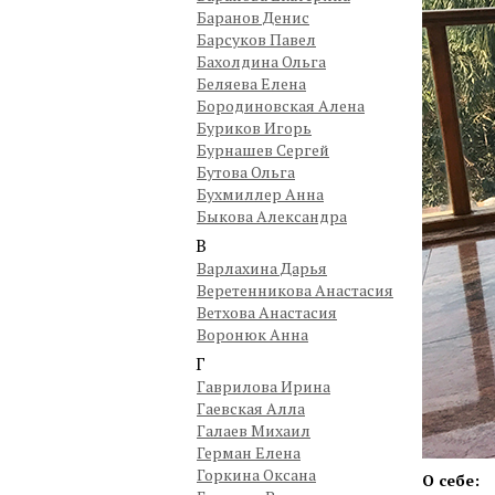
Баранов Денис
Барсуков Павел
Бахолдина Ольга
Беляева Елена
Бородиновская Алена
Буриков Игорь
Бурнашев Сергей
Бутова Ольга
Бухмиллер Анна
Быкова Александра
В
Варлахина Дарья
Веретенникова Анастасия
Ветхова Анастасия
Воронюк Анна
Г
Гаврилова Ирина
Гаевская Алла
Галаев Михаил
Герман Елена
Горкина Оксана
О себе: