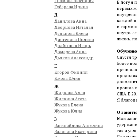
Громова Виктория
В йогу я
Губарева Ирина
первых ж
Д
внутренн
каждой п
Данилова Анна
и гармон
Дворцова Наталья
внутрь се
Дельнова Елена
жизнь, п
Диогенова Полина
Долбышев Игорь
Обучени
Домарева Анна
Спустя т
Дьяков Александр
более пол
Е
преподав
Егоров Филипп
продолжа
Ежова Юлия
дополните
Ж
прошла к
Жидкова Алла
США. В 20
Жилкина Агата
Я благода
Жукова Елена
Жукова Юлия
О заняти
Мои заня
З
удержани
Загинайлова Ангелина
так и усл
Залогина Екатерина
Для меня