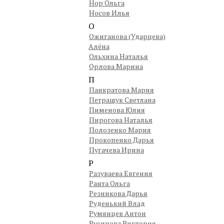
Нор Ольга
Носов Илья
О
Ожиганова (Ударцева)
Алёна
Ольхина Наталья
Орлова Марина
П
Панкратова Мария
Петращук Светлана
Пименова Юлия
Пирогова Наталья
Полозенко Мария
Прокопенко Дарья
Пугачева Ирина
Р
Разуваева Евгения
Ранта Ольга
Резникова Дарья
Руденький Влад
Румянцев Антон
Русинова Виктория