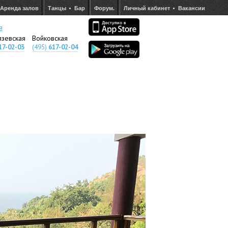
Аренда залов
Танцы
Бар
Форум.
Личный кабинет
Вакансии
я
язевская
Войковская
17-02-03
(495)
617-02-04