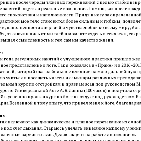
 пришла после череды тяжелых переживаний с целью стабилизиро
е занятий ощутила реальные изменения. Помню, как после кажд
его спокойствия и наполненности. Придя в йогу за определенной
рактикой мое тело становится более сильным и гибким; появляе
ии, наполненности энергией и чувства любви ко всему миру; йог
бя, отключившись от мыслей в моменте «здесь и сейчас» и, сохра
овышая осмысленность и тем самым качество жизни.
е:
ри года регулярных занятий с улучшением практики пришло жела
ное представление о йоге. Так я оказалась в «Пране» и в 2016–201
ателей, который оказал большое влияние на мою дальнейшую пр
ю учиться и посещать классы и семинары различных преподавате
льный курс по отстройкам и правкам асан под руководством М. Га
урс по Универсальной йоге А. В. Лаппы (100 часов) и получила 
18 г. успешно прошла курс по йоге в воздухе под руководством 
рна Вселенной и тому опыту, что привел меня к йоге, благодарн
ях:
тия включают как динамическое и плавное перетекание из одной а
е под счет дыхания. Стараюсь уделять внимание каждому ученик
ожненные варианты асан. Делаю акцент на работе с вниманием.
 большая радость делиться своими знаниями с учениками и вдохн