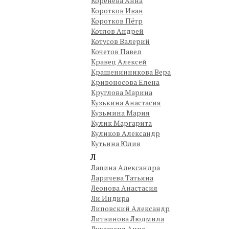
Коренева Анна
Коротков Иван
Коротков Пётр
Котлов Андрей
Котусов Валерий
Кочетов Павел
Кравец Алексей
Крашенинникова Вера
Кривоносова Елена
Круглова Марина
Кузькина Анастасия
Кузьмина Мария
Кулик Маргарита
Куликов Александр
Кутьина Юлия
Л
Лапина Александра
Ларичева Татьяна
Леонова Анастасия
Ли Индира
Липовский Александр
Литвинова Людмила
Лукашеня Анна