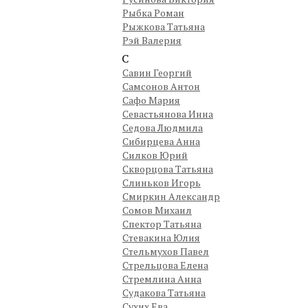
Рыбка Роман
Рыжкова Татьяна
Рэй Валерия
С
Савин Георгий
Самсонов Антон
Сафо Мария
Севастьянова Инна
Седова Людмила
Сибирцева Анна
Силков Юрий
Скворцова Татьяна
Слиньков Игорь
Смиркин Александр
Сомов Михаил
Спектор Татьяна
Стевакина Юлия
Стельмухов Павел
Стрельцова Елена
Стремлина Анна
Судакова Татьяна
Сухих Ева