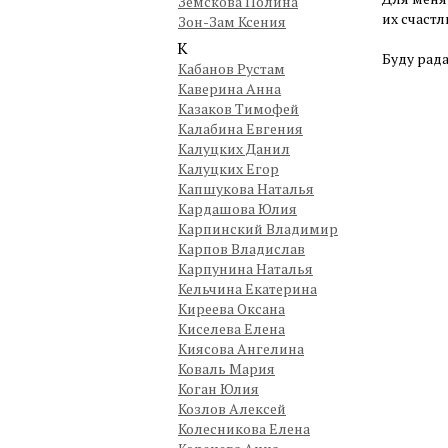
Земскова Полина
их счастл
Зон-Зам Ксения
К
Буду рада
Кабанов Рустам
Каверина Анна
Казаков Тимофей
Калабина Евгения
Калуцких Данил
Калуцких Егор
Капшукова Наталья
Кардашова Юлия
Карпинский Владимир
Карпов Владислав
Карпунина Наталья
Кельчина Екатерина
Киреева Оксана
Киселева Елена
Киясова Ангелина
Коваль Мария
Коган Юлия
Козлов Алексей
Колесникова Елена