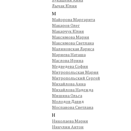
Лычак Юлия
М
Майорова Маргарита
Макаров Олег
Макарчук Юлия
Максимова Мария
Максимова Светлана
Малиновская Лариса
Мариева Наташа
Маслова Ирина
Медведева София
Митропольская Мария
Митропольский Сергей
Михайлова Анна
Михайлова Надежда
Мишина Ольга
Молодов Давид
Моспанова Светлана
Н
Николаева Мария
Никулин Антон