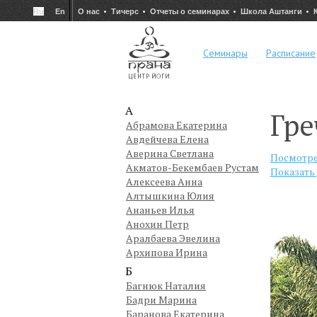
Ru
En
О нас
Тичерс
Отчеты о семинарах
Школа Аштанги
Семинары
Расписание
А
Гр
Абрамова Екатерина
Авдейчева Елена
Аверина Светлана
Посмотре
Акматов-Бекембаев Рустам
Показать
Алексеева Анна
Алтышкина Юлия
Ананьев Илья
Анохин Петр
Аралбаева Эвелина
Архипова Ирина
Б
Багнюк Наталия
Бадри Марина
Баранова Екатерина