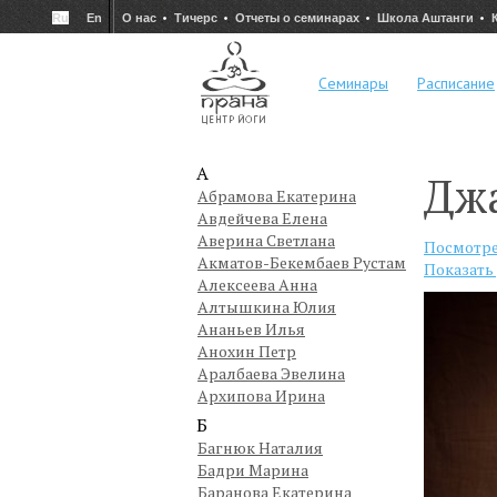
Ru
En
О нас
Тичерс
Отчеты о семинарах
Школа Аштанги
Семинары
Расписание
А
Дж
Абрамова Екатерина
Авдейчева Елена
Аверина Светлана
Посмотре
Акматов-Бекембаев Рустам
Показать
Алексеева Анна
Алтышкина Юлия
Ананьев Илья
Анохин Петр
Аралбаева Эвелина
Архипова Ирина
Б
Багнюк Наталия
Бадри Марина
Баранова Екатерина