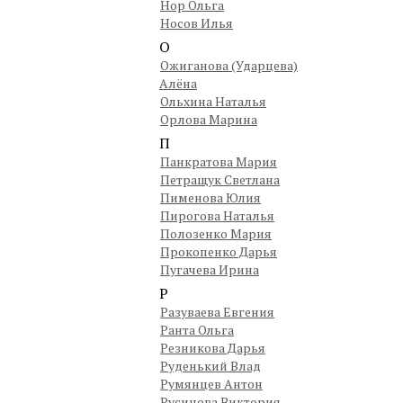
Нор Ольга
Носов Илья
О
Ожиганова (Ударцева)
Алёна
Ольхина Наталья
Орлова Марина
П
Панкратова Мария
Петращук Светлана
Пименова Юлия
Пирогова Наталья
Полозенко Мария
Прокопенко Дарья
Пугачева Ирина
Р
Разуваева Евгения
Ранта Ольга
Резникова Дарья
Руденький Влад
Румянцев Антон
Русинова Виктория