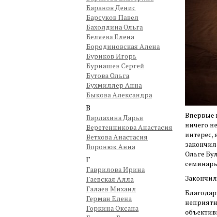
Баранов Денис
Барсуков Павел
Бахолдина Ольга
Беляева Елена
Бородиновская Алена
Буриков Игорь
Бурнашев Сергей
Бутова Ольга
Бухмиллер Анна
Быкова Александра
В
Впервые н
Варлахина Дарья
ничего не
Веретенникова Анастасия
интерес, 
Ветхова Анастасия
закончил
Воронюк Анна
Ольге Бу
Г
семинары
Гаврилова Ирина
Закончила
Гаевская Алла
Галаев Михаил
Благодар
Герман Елена
неприятн
Горкина Оксана
объектив