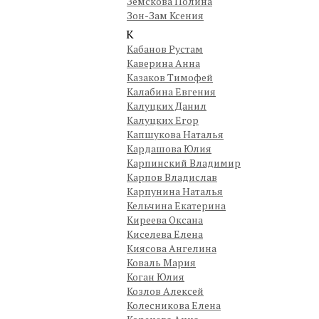
Земскова Полина
Зон-Зам Ксения
К
Кабанов Рустам
Каверина Анна
Казаков Тимофей
Калабина Евгения
Калуцких Данил
Калуцких Егор
Капшукова Наталья
Кардашова Юлия
Карпинский Владимир
Карпов Владислав
Карпунина Наталья
Кельчина Екатерина
Киреева Оксана
Киселева Елена
Киясова Ангелина
Коваль Мария
Коган Юлия
Козлов Алексей
Колесникова Елена