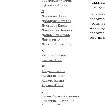
Громова Виктория
нужные а
Губарева Ирина
благодар
Д
Свои зан
Данилова Анна
подготав
Дворцова Наталья
правила 
Дельнова Елена
асан пре
Диогенова Полина
подготов
Долбышев Игорь
того, на
Домарева Анна
Дьяков Александр
Е
Егоров Филипп
Ежова Юлия
Ж
Жидкова Алла
Жилкина Агата
Жукова Елена
Жукова Юлия
З
Загинайлова Ангелина
Залогина Екатерина