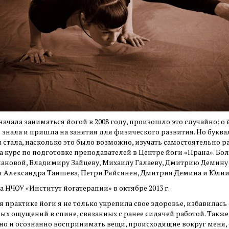
ачала заниматься йогой в 2008 году, произошло это случайно: о 
 знала и пришла на занятия для физического развития. Но буква
я стала, насколько это было возможно, изучать самостоятельно р
а курс по подготовке преподавателей в Центре йоги «Прана». Б
лановой, Владимиру Зайцеву, Михаилу Галаеву, Дмитрию Демину
 Александра Таишева, Петри Ряйсянен, Дмитрия Демина и Юлии С
 НЧОУ «Институт йогатерапии» в октябре 2013 г.
я практике йоги я не только укрепила свое здоровье, избавила
ых ощущений в спине, связанных с ранее сидячей работой. Также
но и осознанно воспринимать вещи, происходящие вокруг меня, 