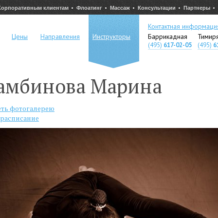
Корпоративным клиентам
Флоатинг
Массаж
Консультации
Партнеры
Контактная информаци
Цены
Направления
Инструкторы
Баррикадная
Тимир
(495)
617-02-05
(495)
6
амбинова Марина
ть фотогалерею
 расписание