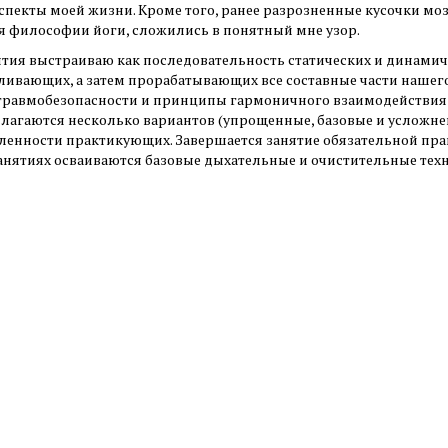
спекты моей жизни. Кроме того, ранее разрозненные кусочки мо
я философии йоги, сложились в понятный мне узор.
ятия выстраиваю как последовательность статических и динамич
ливающих, а затем прорабатывающих все составные части нашего
травмобезопасности и принципы гармоничного взаимодействия 
длагаются несколько вариантов (упрощенные, базовые и усложне
ленности практикующих. Завершается занятие обязательной пра
 занятиях осваиваются базовые дыхательные и очистительные тех