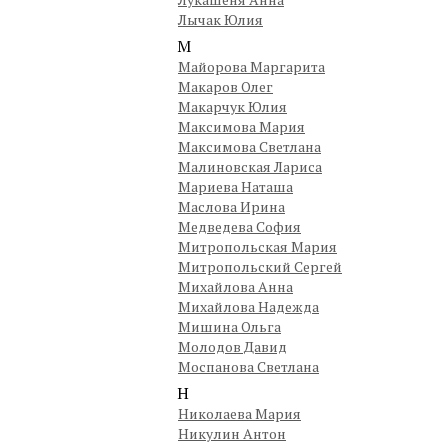
Лычак Юлия
М
Майорова Маргарита
Макаров Олег
Макарчук Юлия
Максимова Мария
Максимова Светлана
Малиновская Лариса
Мариева Наташа
Маслова Ирина
Медведева София
Митропольская Мария
Митропольский Сергей
Михайлова Анна
Михайлова Надежда
Мишина Ольга
Молодов Давид
Моспанова Светлана
Н
Николаева Мария
Никулин Антон