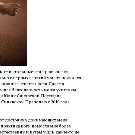
йоге на тот момент я практически
льно с первых занятий у меня появился
азличные аспекты йоги. Далее я
ольшая благодарность моим учителям:
 и Юлии Синявской. Посещала
инявской. Преподаю с 2010 года.
сь от постоянно донимающих меня
 практика йоги помогла мне более
естественным путем ушли какие-то не