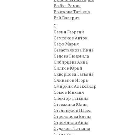
Рыбка Роман
Рыжкова Татьяна
Рэй Валерия
С
Савин Георгий
Самсонов Антон
Сафо Мария
Севастьянова Инна
Седова Людмила
Сибирцева Анна
Силков Юрий
Скворцова Татьяна
Слиньков Игорь
Смиркин Александр
Сомов Михаил
Спектор Татьяна
Стевакина Юлия
Стельмухов Павел
Стрельцова Елена
Стремлина Анна
Судакова Татьяна
Сухих Ева