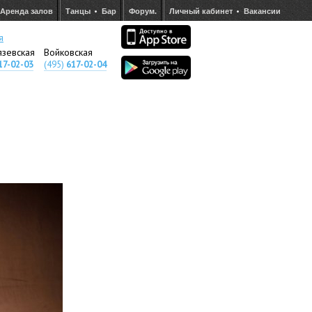
Аренда залов
Танцы
Бар
Форум.
Личный кабинет
Вакансии
я
язевская
Войковская
17-02-03
(495)
617-02-04