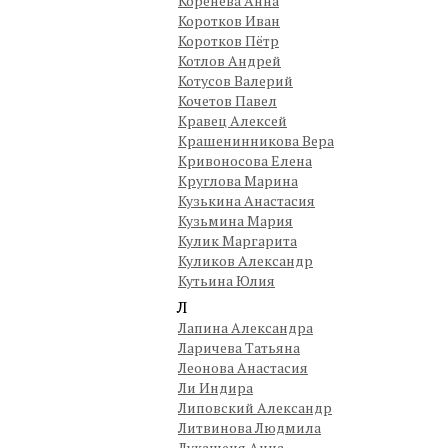
Коренева Анна
Коротков Иван
Коротков Пётр
Котлов Андрей
Котусов Валерий
Кочетов Павел
Кравец Алексей
Крашенинникова Вера
Кривоносова Елена
Круглова Марина
Кузькина Анастасия
Кузьмина Мария
Кулик Маргарита
Куликов Александр
Кутьина Юлия
Л
Лапина Александра
Ларичева Татьяна
Леонова Анастасия
Ли Индира
Липовский Александр
Литвинова Людмила
Лукашеня Анна