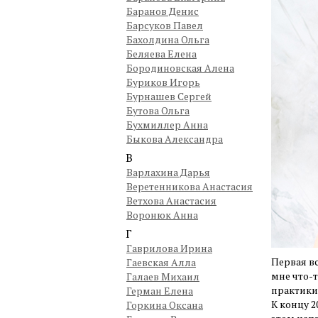
Баранов Денис
Барсуков Павел
Бахолдина Ольга
Беляева Елена
Бородиновская Алена
Буриков Игорь
Бурнашев Сергей
Бутова Ольга
Бухмиллер Анна
Быкова Александра
В
Варлахина Дарья
Веретенникова Анастасия
Ветхова Анастасия
Воронюк Анна
Г
Гаврилова Ирина
Первая вс
Гаевская Алла
мне что-т
Галаев Михаил
практики
Герман Елена
К концу 2
Горкина Оксана