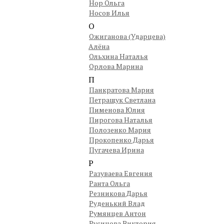
Нор Ольга
Носов Илья
О
Ожиганова (Ударцева)
Алёна
Ольхина Наталья
Орлова Марина
П
Панкратова Мария
Петращук Светлана
Пименова Юлия
Пирогова Наталья
Полозенко Мария
Прокопенко Дарья
Пугачева Ирина
Р
Разуваева Евгения
Ранта Ольга
Резникова Дарья
Руденький Влад
Румянцев Антон
Русинова Виктория