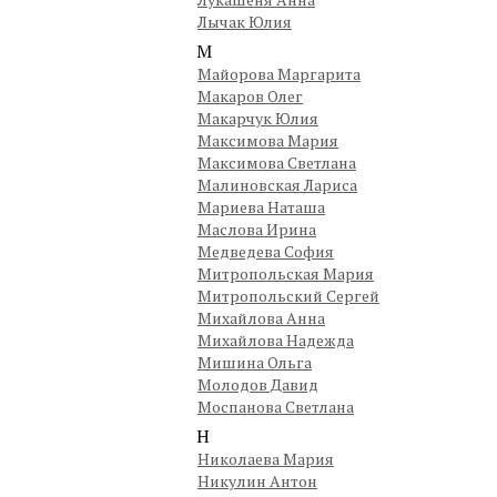
Лычак Юлия
М
Майорова Маргарита
Макаров Олег
Макарчук Юлия
Максимова Мария
Максимова Светлана
Малиновская Лариса
Мариева Наташа
Маслова Ирина
Медведева София
Митропольская Мария
Митропольский Сергей
Михайлова Анна
Михайлова Надежда
Мишина Ольга
Молодов Давид
Моспанова Светлана
Н
Николаева Мария
Никулин Антон