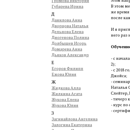
этом нап
Громова Виктория
В этом ме
Губарева Ирина
же время
Д
после каж
Данилова Анна
Дворцова Наталья
И я приг
Дельнова Елена
него раз и
Диогенова Полина
Долбышев Игорь
Обучение
Домарева Анна
Дьяков Александр
- с начал
Е
2);
Егоров Филипп
- с 2018 
Ежова Юлия
Джойса;
Ж
- семина
Наталья 
Жидкова Алла
Слейтер, 
Жилкина Агата
- тичерз 
Жукова Елена
- курс по
Жукова Юлия
- сертифи
З
Загинайлова Ангелина
Залогина Екатерина