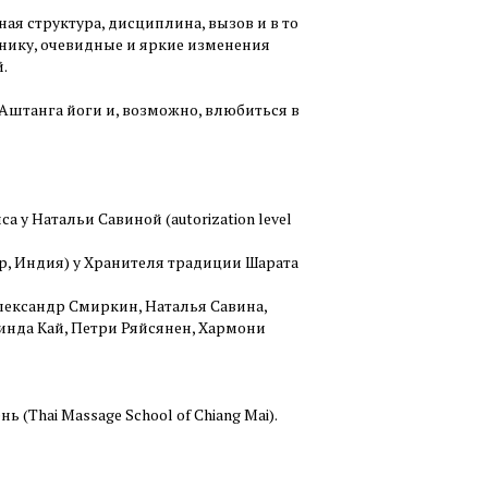
ная структура, дисциплина, вызов и в то
нику, очевидные и яркие изменения
.
штанга йоги и, возможно, влюбиться в
а у Натальи Савиной (autorization level
сур, Индия) у Хранителя традиции Шарата
лександр Смиркин, Наталья Савина,
инда Кай, Петри Ряйсянен, Хармони
(Thai Massage School of Chiang Mai).