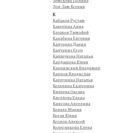
Земскова Полина
Зон-Зам Ксения
К
Кабанов Рустам
Каверина Анна
Казаков Тимофей
Калабина Евгения
Калуцких Данил
Калуцких Егор
Капшукова Наталья
Кардашова Юлия
Карпинский Владимир
Карпов Владислав
Карпунина Наталья
Кельчина Екатерина
Киреева Оксана
Киселева Елена
Киясова Ангелина
Коваль Мария
Коган Юлия
Козлов Алексей
Колесникова Елена