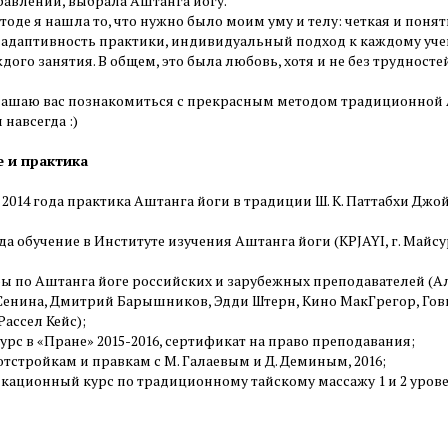
равлении, выбрала Аштанга йогу.
тоде я нашла то, что нужно было моим уму и телу: четкая и понят
 адаптивность практики, индивидуальный подход к каждому уче
дого занятия. В общем, это была любовь, хотя и не без трудностей
лашаю вас познакомиться с прекрасным методом традиционной А
 навсегда :)
 и практика
а 2014 года практика Аштанга йоги в традиции Ш. К. Паттабхи Джойс
года обучение в Институте изучения Аштанга йоги (KPJAYI, г. Май
ры по Аштанга йоге российских и зарубежных преподавателей (А
Сенина, Дмитрий Барышников, Эдди Штерн, Кино МакГрегор, Гов
Рассел Кейс);
курс в «Пране» 2015-2016, сертификат на право преподавания;
 отстройкам и правкам с М. Галаевым и Д. Деминым, 2016;
кационный курс по традиционному тайскому массажу 1 и 2 уровень 