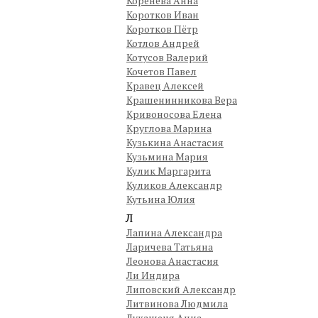
Коренева Анна
Коротков Иван
Коротков Пётр
Котлов Андрей
Котусов Валерий
Кочетов Павел
Кравец Алексей
Крашенинникова Вера
Кривоносова Елена
Круглова Марина
Кузькина Анастасия
Кузьмина Мария
Кулик Маргарита
Куликов Александр
Кутьина Юлия
Л
Лапина Александра
Ларичева Татьяна
Леонова Анастасия
Ли Индира
Липовский Александр
Литвинова Людмила
Лукашеня Анна