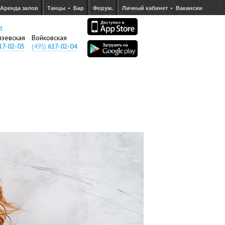
Аренда залов
Танцы
Бар
Форум.
Личный кабинет
Вакансии
я
язевская
Войковская
17-02-03
(495)
617-02-04