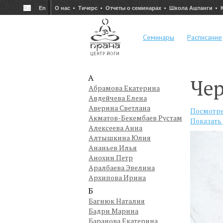
Ru
En
О нас
Тичерс
Отчеты о семинарах
Школа Аштанги
Семинары
Расписание
А
Че
Абрамова Екатерина
Авдейчева Елена
Аверина Светлана
Посмотре
Акматов-Бекембаев Рустам
Показать
Алексеева Анна
Алтышкина Юлия
Ананьев Илья
Анохин Петр
Аралбаева Эвелина
Архипова Ирина
Б
Багнюк Наталия
Бадри Марина
Баранова Екатерина