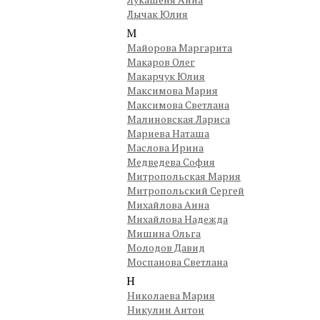
Лычак Юлия
М
Майорова Маргарита
Макаров Олег
Макарчук Юлия
Максимова Мария
Максимова Светлана
Малиновская Лариса
Мариева Наташа
Маслова Ирина
Медведева София
Митропольская Мария
Митропольский Сергей
Михайлова Анна
Михайлова Надежда
Мишина Ольга
Молодов Давид
Моспанова Светлана
Н
Николаева Мария
Никулин Антон