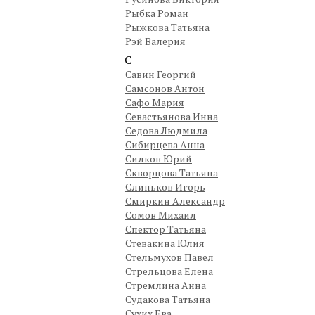
Рыбка Роман
Рыжкова Татьяна
Рэй Валерия
С
Савин Георгий
Самсонов Антон
Сафо Мария
Севастьянова Инна
Седова Людмила
Сибирцева Анна
Силков Юрий
Скворцова Татьяна
Слиньков Игорь
Смиркин Александр
Сомов Михаил
Спектор Татьяна
Стевакина Юлия
Стельмухов Павел
Стрельцова Елена
Стремлина Анна
Судакова Татьяна
Сухих Ева