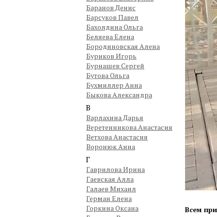
Баранов Денис
Барсуков Павел
Бахолдина Ольга
Беляева Елена
Бородиновская Алена
Буриков Игорь
Бурнашев Сергей
Бутова Ольга
Бухмиллер Анна
Быкова Александра
В
Варлахина Дарья
Веретенникова Анастасия
Ветхова Анастасия
Воронюк Анна
Г
Гаврилова Ирина
Гаевская Алла
Галаев Михаил
Герман Елена
Горкина Оксана
Всем при