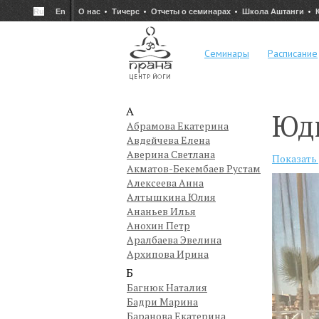
Ru
En
О нас
Тичерс
Отчеты о семинарах
Школа Аштанги
Семинары
Расписание
А
Юд
Абрамова Екатерина
Авдейчева Елена
Аверина Светлана
Показать
Акматов-Бекембаев Рустам
Алексеева Анна
Алтышкина Юлия
Ананьев Илья
Анохин Петр
Аралбаева Эвелина
Архипова Ирина
Б
Багнюк Наталия
Бадри Марина
Баранова Екатерина