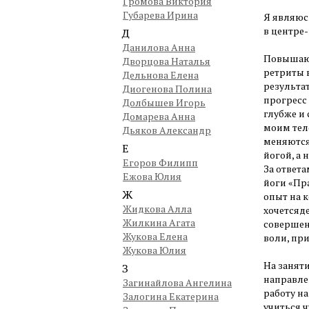
Громова Виктория
Губарева Ирина
Я являюс
в центре-
Д
Данилова Анна
Повышаю 
Дворцова Наталья
ретриты 
Дельнова Елена
результат
Диогенова Полина
прогресс 
Долбышев Игорь
глубже и 
Домарева Анна
моим тело
Дьяков Александр
меняются
Е
йогой, а 
Егоров Филипп
За ответа
Ежова Юлия
йоги «Пр
Ж
опыт на к
Жидкова Алла
хочетсяд
Жилкина Агата
совершенс
Жукова Елена
воли, при
Жукова Юлия
На занят
З
направле
Загинайлова Ангелина
работу на
Залогина Екатерина
учиться ч