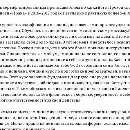
ь сертифицированным преподавателем по хатха йоге. Проходила
йоги «Прана» в 2016–2017 годах. Регулярно практикую более 5-и л
уровень квалификации и знаний, посещая семинары ведущих п
випассаны. Обучаюсь на специалиста по медицинскому массажу.
ами тела, она быстро откликнулась и стала мне их давать. Это 
не заставлял себя долго ждать. В тот момент мне хотелось освои
сложнее. Позже я поняла, что йога это более мощный инструмент
м. Она меняет так же мой ум, эмоциональное состояние, сознани
 привычки, реакции, отношение к себе и другим людям. Как в то
на самом деле йога занимается тобой». От осознания силы йоги, ст
ми я пошла на лучший курс по подготовке преподавателей, извини
ана». Этот курс заложил фундамент, твердую опору для дальнейш
оврике я чувствую, наблюдаю и принимаю то, как воздействует на
елиться. Таким образом, я считаю основной целью занятий явля
твование человека. Это физическое здоровье, уверенность в себ
нятие ответственности за свои действия.
иях мы совмещаем динамическую и статическую виды нагрузок, п
ниях подвижности. Ощущения в теле, дыхание становятся опоро
ш ум. Целью практики не является сложная форма - асана, смысл
увствовать и понимать себя.