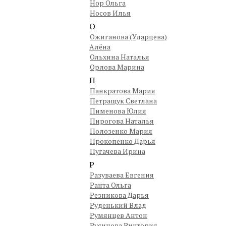
Нор Ольга
Носов Илья
О
Ожиганова (Ударцева)
Алёна
Ольхина Наталья
Орлова Марина
П
Панкратова Мария
Петращук Светлана
Пименова Юлия
Пирогова Наталья
Полозенко Мария
Прокопенко Дарья
Пугачева Ирина
Р
Разуваева Евгения
Ранта Ольга
Резникова Дарья
Руденький Влад
Румянцев Антон
Русинова Виктория