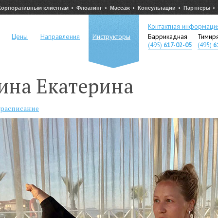
Корпоративным клиентам
Флоатинг
Массаж
Консультации
Партнеры
Контактная информаци
Цены
Направления
Инструкторы
Баррикадная
Тимир
(495)
617-02-05
(495)
6
ина Екатерина
 расписание