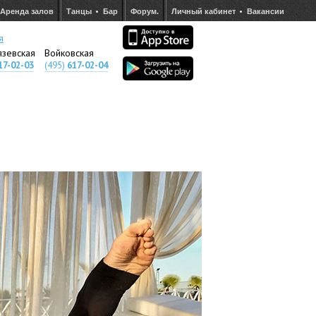
Аренда залов
Танцы
Бар
Форум.
Личный кабинет
Вакансии
я
язевская
Войковская
17-02-03
(495)
617-02-04