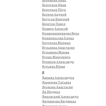
Коренева Анна
Коротков Иван
Коротков Пётр
Котлов Андрей
Котусов Валерий
Кочетов Павел
Кравец Алексей
Крашенинникова Вера
Кривоносова Елена
Круглова Марина
Кузькина Анастасия
Кузьмина Мария
Кулик Маргарита
Куликов Александр
Кутьина Юлия
Л
Лапина Александра
Ларичева Татьяна
Леонова Анастасия
Ли Индира
Липовский Александр
Литвинова Людмила
Лукашеня Анна