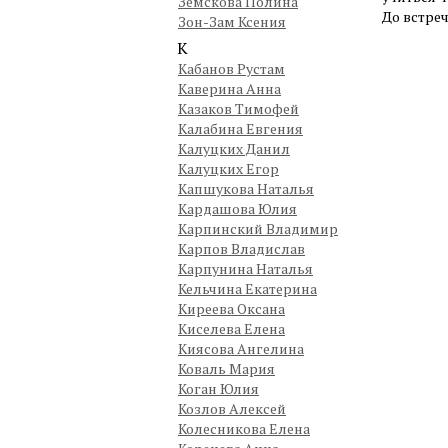
Земскова Полина
До встреч
Зон-Зам Ксения
К
Кабанов Рустам
Каверина Анна
Казаков Тимофей
Калабина Евгения
Калуцких Данил
Калуцких Егор
Капшукова Наталья
Кардашова Юлия
Карпинский Владимир
Карпов Владислав
Карпунина Наталья
Кельчина Екатерина
Киреева Оксана
Киселева Елена
Киясова Ангелина
Коваль Мария
Коган Юлия
Козлов Алексей
Колесникова Елена