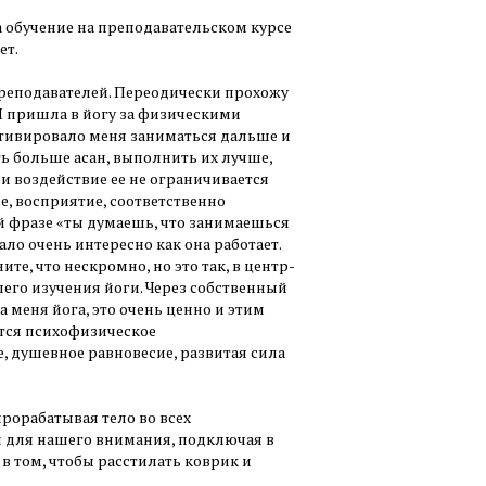
 обучение на преподавательском курсе
ет.
реподавателей. Переодически прохожу
Я пришла в йогу за физическими
мотивировало меня заниматься дальше и
ть больше асан, выполнить их лучше,
 и воздействие ее не ограничивается
е, восприятие, соответственно
й фразе «ты думаешь, что занимаешься
ало очень интересно как она работает.
те, что нескромно, но это так, в центр-
его изучения йоги. Через собственный
 меня йога, это очень ценно и этим
ется психофизическое
е, душевное равновесие, развитая сила
рорабатывая тело во всех
й для нашего внимания, подключая в
 в том, чтобы расстилать коврик и