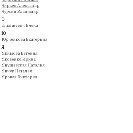
Чирьев Александр
Чурсин Владимир
Э
Эльяшевич Елена
Ю
Юрченкова Екатерина
Я
Якимова Евгения
Яковенко Ирина
Янушевская Наталия
Янчук Наталья
Яровая Виктория