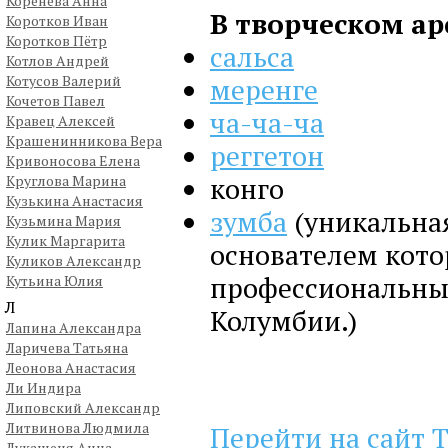
Коренева Анна
В творческом ар
Коротков Иван
Коротков Пётр
сальса
Котлов Андрей
Котусов Валерий
меренге
Кочетов Павел
ча-ча-ча
Кравец Алексей
Крашенинникова Вера
реггетон
Кривоносова Елена
конго
Круглова Марина
Кузькина Анастасия
зумба
(уникальна
Кузьмина Мария
Кулик Маргарита
основателем котор
Куликов Александр
профессиональный
Кутьина Юлия
Л
Колумбии.)
Лапина Александра
Ларичева Татьяна
Леонова Анастасия
Ли Индира
Липовский Александр
Литвинова Людмила
Перейти на сайт 
Лукашеня Анна