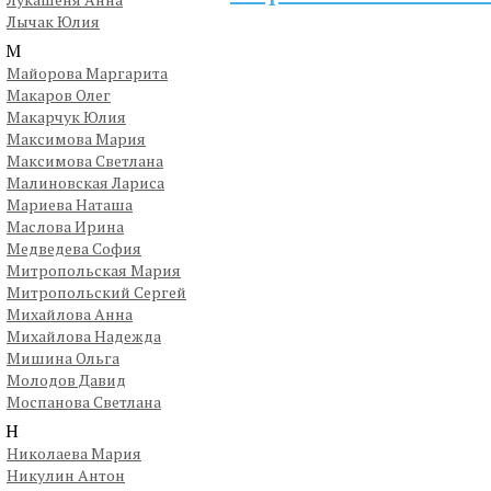
Лычак Юлия
М
Майорова Маргарита
Макаров Олег
Макарчук Юлия
Максимова Мария
Максимова Светлана
Малиновская Лариса
Мариева Наташа
Маслова Ирина
Медведева София
Митропольская Мария
Митропольский Сергей
Михайлова Анна
Михайлова Надежда
Мишина Ольга
Молодов Давид
Моспанова Светлана
Н
Николаева Мария
Никулин Антон