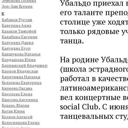
Убальдо приехал в
Земскова Полина
Зон-Зам Ксения
его таланте преп
К
столице уже ходят
Кабанов Рустам
Каверина Анна
только рядовые у
Казаков Тимофей
Калабина Евгения
танца.
Калуцких Данил
Калуцких Егор
Капшукова Наталья
На родине Убальд
Кардашова Юлия
Карпинский Владимир
(школа эстрадного
Карпов Владислав
работал в качест
Карпунина Наталья
Кельчина Екатерина
латиноамериканск
Киреева Оксана
Киселева Елена
вел концертные в
Киясова Ангелина
social Club. С ию
Коваль Мария
Коган Юлия
танцевальных сту
Козлов Алексей
Колесникова Елена