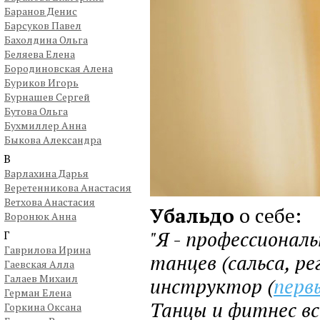
Баранов Денис
Барсуков Павел
Бахолдина Ольга
Беляева Елена
Бородиновская Алена
Буриков Игорь
Бурнашев Сергей
Бутова Ольга
Бухмиллер Анна
Быкова Александра
В
Варлахина Дарья
Веретенникова Анастасия
Ветхова Анастасия
Убальдо
о себе:
Воронюк Анна
"Я - профессиона
Г
Гаврилова Ирина
танцев (сальса, ре
Гаевская Алла
Галаев Михаил
инструктор (
перв
Герман Елена
Танцы и фитнес в
Горкина Оксана