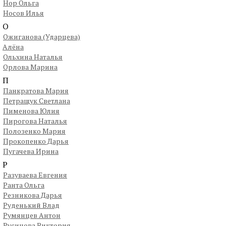
Нор Ольга
Носов Илья
О
Ожиганова (Ударцева)
Алёна
Ольхина Наталья
Орлова Марина
П
Панкратова Мария
Петращук Светлана
Пименова Юлия
Пирогова Наталья
Полозенко Мария
Прокопенко Дарья
Пугачева Ирина
Р
Разуваева Евгения
Ранта Ольга
Резникова Дарья
Руденький Влад
Румянцев Антон
Русинова Виктория