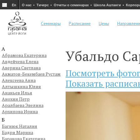
Ru
En
О нас
Тичерс
Отчеты о семинарах
Школа Аштанги
Корпор
Семинары
Расписание
Цены
Направлен
А
Убальдо Са
Абрамова Екатерина
Авдейчева Елена
Аверина Светлана
Посмотреть фото
Акматов-Бекембаев Рустам
Алексеева Анна
Показать расписа
Алтышкина Юлия
Ананьев Илья
Анохин Петр
Аралбаева Эвелина
Архипова Ирина
Б
Багнюк Наталия
Бадри Марина
Баранова Екатерина