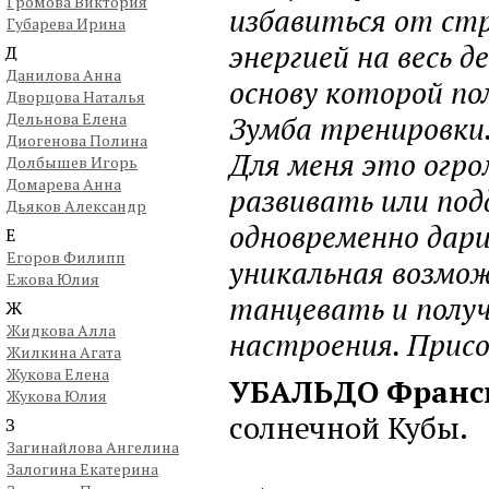
Громова Виктория
избавиться от стр
Губарева Ирина
энергией на весь д
Д
Данилова Анна
основу которой п
Дворцова Наталья
Дельнова Елена
Зумба тренировки
Диогенова Полина
Для меня это огро
Долбышев Игорь
Домарева Анна
развивать или под
Дьяков Александр
одновременно дар
Е
Егоров Филипп
уникальная возмо
Ежова Юлия
танцевать и получ
Ж
Жидкова Алла
настроения. Присо
Жилкина Агата
Жукова Елена
УБАЛЬДО Франси
Жукова Юлия
солнечной Кубы.
З
Загинайлова Ангелина
Залогина Екатерина