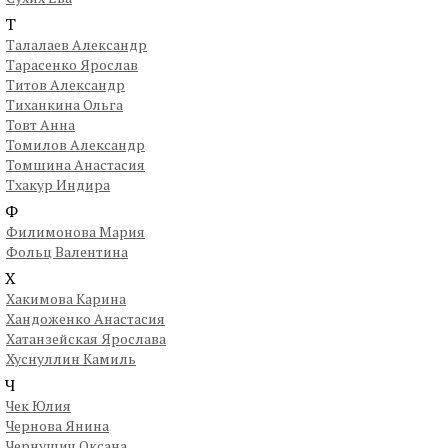
Т
Талалаев Александр
Тарасенко Ярослав
Титов Александр
Тиханкина Ольга
Товт Анна
Томилов Александр
Томшина Анастасия
Тхакур Индира
Ф
Филимонова Мария
Фольц Валентина
Х
Хакимова Карина
Хандоженко Анастасия
Хатанзейская Ярослава
Хуснуллин Камиль
Ч
Чек Юлия
Чернова Янина
Чернушич Оксана