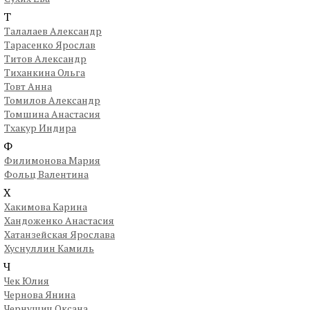
Т
Талалаев Александр
Тарасенко Ярослав
Титов Александр
Тиханкина Ольга
Товт Анна
Томилов Александр
Томшина Анастасия
Тхакур Индира
Ф
Филимонова Мария
Фольц Валентина
Х
Хакимова Карина
Хандоженко Анастасия
Хатанзейская Ярослава
Хуснуллин Камиль
Ч
Чек Юлия
Чернова Янина
Чернушич Оксана