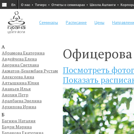
Ru
En
О нас
Тичерс
Отчеты о семинарах
Школа Аштанги
Корпор
Семинары
Расписание
Цены
Направлен
А
Офицерова
Абрамова Екатерина
Авдейчева Елена
Аверина Светлана
Посмотреть фото
Акматов-Бекембаев Рустам
Алексеева Анна
Показать расписа
Алтышкина Юлия
Ананьев Илья
Анохин Петр
Аралбаева Эвелина
Архипова Ирина
Б
Багнюк Наталия
Бадри Марина
Баранова Екатерина