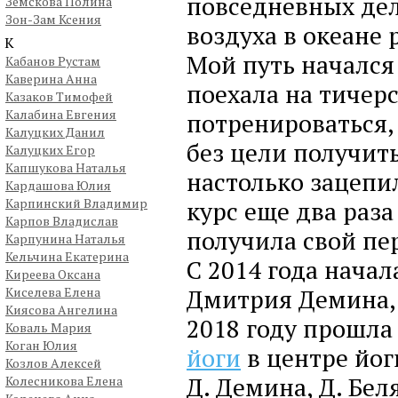
повседневных дел
Земскова Полина
Зон-Зам Ксения
воздуха в океане 
К
Мой путь начался 
Кабанов Рустам
Каверина Анна
поехала на тичер
Казаков Тимофей
Калабина Евгения
потренироваться,
Калуцких Данил
без цели получит
Калуцких Егор
Капшукова Наталья
настолько зацепил
Кардашова Юлия
Карпинский Владимир
курс еще два раза 
Карпов Владислав
получила свой пе
Карпунина Наталья
Кельчина Екатерина
С 2014 года начал
Киреева Оксана
Дмитрия Демина, 
Киселева Елена
Киясова Ангелина
2018 году прошл
Коваль Мария
Коган Юлия
йоги
в центре йог
Козлов Алексей
Д. Демина, Д. Бел
Колесникова Елена