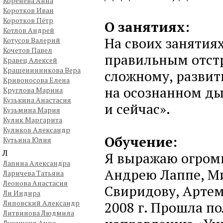
Коренева Анна
Коротков Иван
Коротков Пётр
О занятиях:
Котлов Андрей
На своих занятия
Котусов Валерий
Кочетов Павел
правильным отстр
Кравец Алексей
Крашенинникова Вера
сложному, развит
Кривоносова Елена
на осознанном ды
Круглова Марина
Кузькина Анастасия
и сейчас».
Кузьмина Мария
Кулик Маргарита
Куликов Александр
Обучение:
Кутьина Юлия
Л
Я выражаю огром
Лапина Александра
Андрею Лаппе, М
Ларичева Татьяна
Леонова Анастасия
Свиридову, Артем
Ли Индира
Липовский Александр
2008 г. Прошла п
Литвинова Людмила
Лукашеня Анна