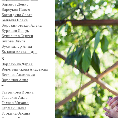
Баранов Денис
Барсуков Павел
Бахолдина Ольга
Беляева Елена
Бородиновская Алена
Буриков Игорь
Бурнашев Сергей
Бутова Ольга
Бухмиллер Анна
Быкова Александра
В
Варлахина Дарья
Веретенникова Анастасия
Ветхова Анастасия
Воронюк Анна
Г
Гаврилова Ирина
Гаевская Алла
Галаев Михаил
Герман Елена
Горкина Оксана