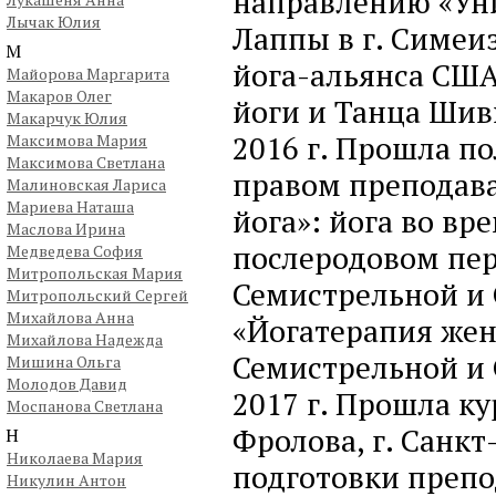
направлению «Уни
Лычак Юлия
Лаппы в г. Симеи
М
йога-альянса США
Майорова Маргарита
Макаров Олег
йоги и Танца Шивы
Макарчук Юлия
2016 г. Прошла п
Максимова Мария
Максимова Светлана
правом преподав
Малиновская Лариса
Мариева Наташа
йога»: йога во вр
Маслова Ирина
послеродовом пер
Медведева София
Митропольская Мария
Семистрельной и 
Митропольский Сергей
Михайлова Анна
«Йогатерапия жен
Михайлова Надежда
Семистрельной и 
Мишина Ольга
Молодов Давид
2017 г. Прошла к
Моспанова Светлана
Фролова, г. Санкт
Н
Николаева Мария
подготовки препо
Никулин Антон