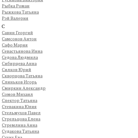
Рыбка Роман
Рыжкова Татьяна
Рэй Валерия
С
Савин Георгий
Самсонов Антон
Сафо Мария
Севастьянова Инна
Седова Людмила
Сибирцева Анна
Силков Юрий
Скворцова Татьяна
Слиньков Игорь
Смиркин Александр
Сомов Михаил
Спектор Татьяна
Стевакина Юлия
Стельмухов Павел
Стрельцова Елена
Стремлина Анна
Судакова Татьяна
Сухих Ева