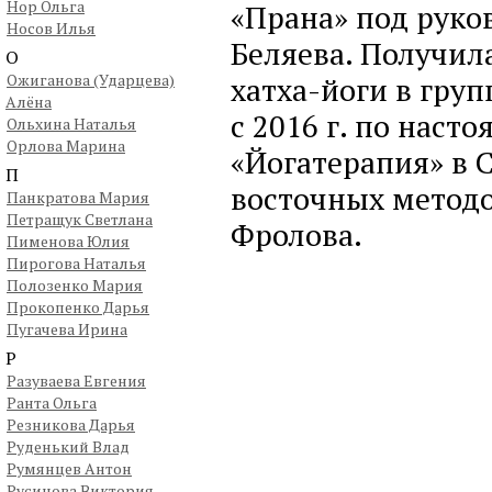
Нор Ольга
«Прана» под руков
Носов Илья
Беляева. Получил
О
Ожиганова (Ударцева)
хатха-йоги в груп
Алёна
с 2016 г. по наст
Ольхина Наталья
Орлова Марина
«Йогатерапия» в 
П
восточных методо
Панкратова Мария
Петращук Светлана
Фролова.
Пименова Юлия
Пирогова Наталья
Полозенко Мария
Прокопенко Дарья
Пугачева Ирина
Р
Разуваева Евгения
Ранта Ольга
Резникова Дарья
Руденький Влад
Румянцев Антон
Русинова Виктория