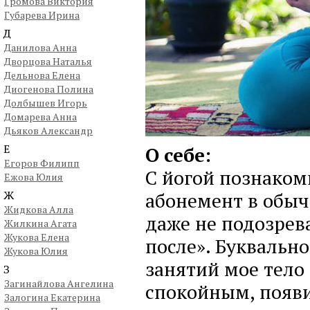
Громова Виктория
Губарева Ирина
Д
Данилова Анна
Дворцова Наталья
Дельнова Елена
Диогенова Полина
Долбышев Игорь
Домарева Анна
Дьяков Александр
Е
О себе:
Егоров Филипп
С йогой познакоми
Ежова Юлия
Ж
абонемент в обыч
Жидкова Алла
даже не подозрева
Жилкина Агата
Жукова Елена
после». Буквальн
Жукова Юлия
занятий мое тело 
З
Загинайлова Ангелина
спокойным, появи
Залогина Екатерина