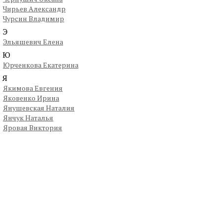
Чирьев Александр
Чурсин Владимир
Э
Эльяшевич Елена
Ю
Юрченкова Екатерина
Я
Якимова Евгения
Яковенко Ирина
Янушевская Наталия
Янчук Наталья
Яровая Виктория