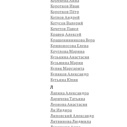
Коренева Анна
Коротков Иван
Коротков Пётр
Котлов Андрей
Котусов Валерий
Кочетов Павел
Кравец Алексей
Крашенинникова Вера
Кривоносова Елена
Круглова Марина
Кузькина Анастасия
Кузьмина Мария
Кулик Маргарита
Куликов Александр
Кутьина Юлия
Л
Лапина Александра
Ларичева Татьяна
Леонова Анастасия
Ли Индира
Липовский Александр
Литвинова Людмила
Лукашеня Анна