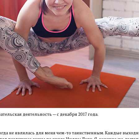
тельская деятельность — с декабря 2017 года.
огда не являлась для меня чем-то таинственным. Каждые выходн
вал различные асаны по книге Индры Дэви. Я, конечно же, пыта