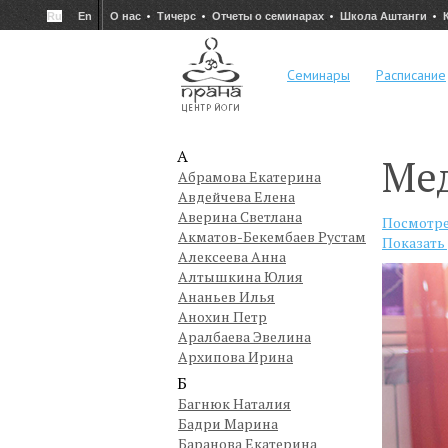
Ru
En
О нас
Тичерс
Отчеты о семинарах
Школа Аштанги
Семинары
Расписание
А
Ме
Абрамова Екатерина
Авдейчева Елена
Аверина Светлана
Посмотре
Акматов-Бекембаев Рустам
Показать
Алексеева Анна
Алтышкина Юлия
Ананьев Илья
Анохин Петр
Аралбаева Эвелина
Архипова Ирина
Б
Багнюк Наталия
Бадри Марина
Баранова Екатерина