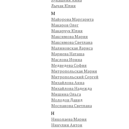
Лычак Юлия
М
Майорова Маргарита
Макаров Олег
Макарчук Юлия
Максимова Мария
Максимова Светлана
Малиновская Лариса
Мариева Наташа
Маслова Ирина
Медведева София
Митропольская Мария
Митропольский Сергей
Михайлова Анна
Михайлова Надежда
Мишина Ольга
Молодов Давид
Моспанова Светлана
Н
Николаева Мария
Никулин Антон