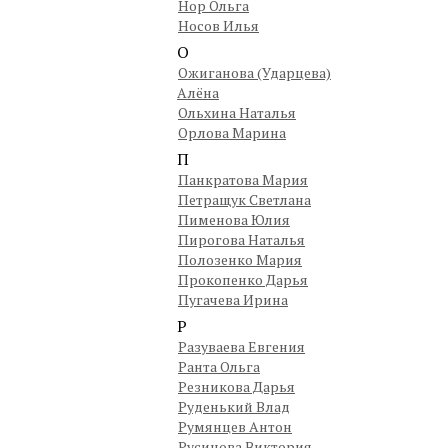
Нор Ольга
Носов Илья
О
Ожиганова (Ударцева)
Алёна
Ольхина Наталья
Орлова Марина
П
Панкратова Мария
Петращук Светлана
Пименова Юлия
Пирогова Наталья
Полозенко Мария
Прокопенко Дарья
Пугачева Ирина
Р
Разуваева Евгения
Ранта Ольга
Резникова Дарья
Руденький Влад
Румянцев Антон
Русинова Виктория