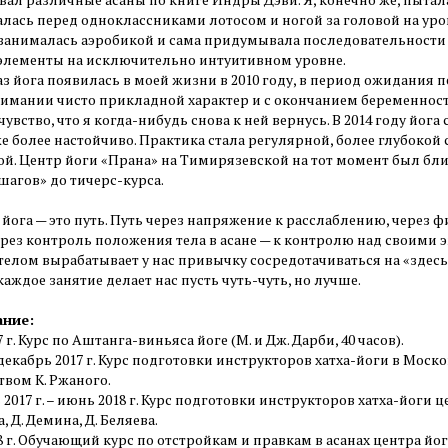
талась перед одноклассниками лотосом и ногой за головой на ур
 занималась аэробикой и сама придумывала последовательности
элементы на исключительно интуитивном уровне.
з йога появилась в моей жизни в 2010 году, в период ожидания пе
имании чисто прикладной характер и с окончанием беременност
чувство, что я когда-нибудь снова к ней вернусь. В 2014 году йога
е более настойчиво. Практика стала регулярной, более глубокой
ой. Центр йоги «Прана» на Тимирязевской на тот момент был бли
шагов» до тичерс-курса.
йога — это путь. Путь через напряжение к расслаблению, через 
ерез контроль положения тела в асане — к контролю над своими
телом вырабатывает у нас привычку сосредотачиваться на «здесь
 каждое занятие делает нас пусть чуть-чуть, но лучше.
ание:
7 г. Курс по Аштанга-виньяса йоге (М. и Дж. Дарби, 40 часов).
декабрь 2017 г. Курс подготовки инструкторов хатха-йоги в Моск
твом К. Ржаного.
 2017 г. – июнь 2018 г. Курс подготовки инструкторов хатха-йоги
, Д. Демина, Д. Беляева.
8 г. Обучающий курс по отстройкам и правкам в асанах центра йо