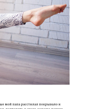
ые мой папа расстилал покрывало и
лась повторить и очень хорошо помню,