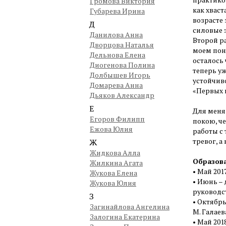
Громова Виктория
как хвас
Губарева Ирина
возрасте
Д
силовые 
Данилова Анна
Второй ра
Дворцова Наталья
моем пон
Дельнова Елена
осталось 
Диогенова Полина
теперь уж
Долбышев Игорь
устойчив
Домарева Анна
«Первых 
Дьяков Александр
Е
Для меня 
Егоров Филипп
покою, ч
Ежова Юлия
работы с 
тревог, а
Ж
Жидкова Алла
Образов
Жилкина Агата
• Май 201
Жукова Елена
• Июнь – 
Жукова Юлия
руководс
З
• Октябрь
Загинайлова Ангелина
М. Галаева
Залогина Екатерина
• Май 201