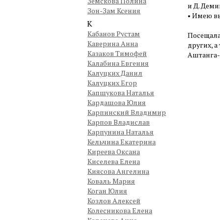
Земскова Полина
и Д. Деми
Зон-Зам Ксения
• Имею в
К
Кабанов Рустам
Посещала 
Каверина Анна
других, 
Казаков Тимофей
Аштанга-
Калабина Евгения
Калуцких Данил
Калуцких Егор
Капшукова Наталья
Кардашова Юлия
Карпинский Владимир
Карпов Владислав
Карпунина Наталья
Кельчина Екатерина
Киреева Оксана
Киселева Елена
Киясова Ангелина
Коваль Мария
Коган Юлия
Козлов Алексей
Колесникова Елена