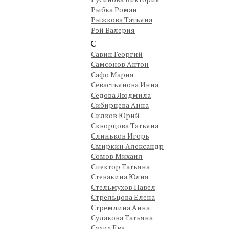
Рыбка Роман
Рыжкова Татьяна
Рэй Валерия
С
Савин Георгий
Самсонов Антон
Сафо Мария
Севастьянова Инна
Седова Людмила
Сибирцева Анна
Силков Юрий
Скворцова Татьяна
Слиньков Игорь
Смиркин Александр
Сомов Михаил
Спектор Татьяна
Стевакина Юлия
Стельмухов Павел
Стрельцова Елена
Стремлина Анна
Судакова Татьяна
Сухих Ева