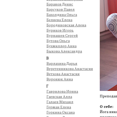
Баранов Денис
Барсуков Павел
Бахолдина Ольга
Беляева Елена
Бородиновская Алена
Буриков Игорь
Бурнашев Сергей
Бутова Ольга
Бухмиллер Анна
Быкова Александра
В
Варлахина Дарья
Веретенникова Анастасия
Ветхова Анастасия
Воронюк Анна
Г
Гаврилова Ирина
Преподава
Гаевская Алла
Галаев Михаил
О себе:
Герман Елена
Йога ник
Горкина Оксана
практико