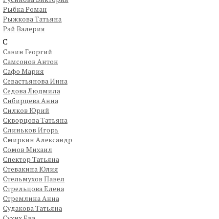
Рыбка Роман
Рыжкова Татьяна
Рэй Валерия
С
Савин Георгий
Самсонов Антон
Сафо Мария
Севастьянова Инна
Седова Людмила
Сибирцева Анна
Силков Юрий
Скворцова Татьяна
Слиньков Игорь
Смиркин Александр
Сомов Михаил
Спектор Татьяна
Стевакина Юлия
Стельмухов Павел
Стрельцова Елена
Стремлина Анна
Судакова Татьяна
Сухих Ева