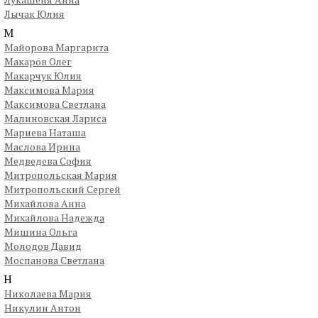
Лычак Юлия
М
Майорова Маргарита
Макаров Олег
Макарчук Юлия
Максимова Мария
Максимова Светлана
Малиновская Лариса
Мариева Наташа
Маслова Ирина
Медведева София
Митропольская Мария
Митропольский Сергей
Михайлова Анна
Михайлова Надежда
Мишина Ольга
Молодов Давид
Моспанова Светлана
Н
Николаева Мария
Никулин Антон