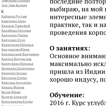
последние полтор
Земскова Полина
Зон-Зам Ксения
выбираю, на мой 
К
интересные элеме
Кабанов Рустам
Каверина Анна
практике, так и 
Казаков Тимофей
проведения корп
Калабина Евгения
Калуцких Данил
Калуцких Егор
Капшукова Наталья
О занятиях:
Кардашова Юлия
Основное вниман
Карпинский Владимир
Карпов Владислав
максимально иск
Карпунина Наталья
Кельчина Екатерина
пришла из Индии, 
Киреева Оксана
хорошо индусу, п
Киселева Елена
Киясова Ангелина
Коваль Мария
Коган Юлия
Обучение:
Козлов Алексей
2016 г. Курс углу
Колесникова Елена