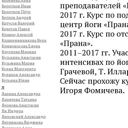
Коренева Анна
преподавателей «
Коротков Иван
Коротков Пётр
2017 г. Курс по п
Котлов Андрей
центр йоги «Пран
Котусов Валерий
Кочетов Павел
2017 г. Курс по о
Кравец Алексей
Крашенинникова Вера
«Прана».
Кривоносова Елена
2011–2017 гг. Уч
Круглова Марина
Кузькина Анастасия
интенсивах по йог
Кузьмина Мария
Кулик Маргарита
Грачевой, Т. Илла
Куликов Александр
Сейчас прохожу к
Кутьина Юлия
Л
Игоря Фомичева.
Лапина Александра
Ларичева Татьяна
Леонова Анастасия
Ли Индира
Липовский Александр
Литвинова Людмила
Лукашеня Анна