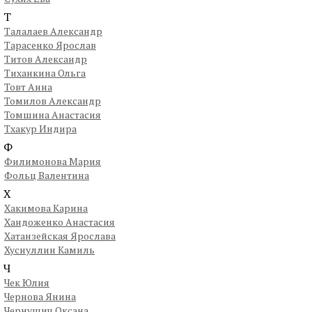
Т
Талалаев Александр
Тарасенко Ярослав
Титов Александр
Тиханкина Ольга
Товт Анна
Томилов Александр
Томшина Анастасия
Тхакур Индира
Ф
Филимонова Мария
Фольц Валентина
Х
Хакимова Карина
Хандоженко Анастасия
Хатанзейская Ярослава
Хуснуллин Камиль
Ч
Чек Юлия
Чернова Янина
Чернушич Оксана