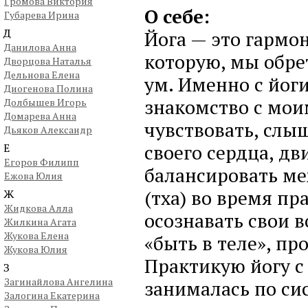
Громова Виктория
О себе:
Губарева Ирина
Д
Йога — это гармо
Данилова Анна
которую, мы обре
Дворцова Наталья
Дельнова Елена
ум. Именно с йоги
Диогенова Полина
знакомство с моим
Долбышев Игорь
Домарева Анна
чувствовать, слы
Дьяков Александр
своего сердца, д
Е
Егоров Филипп
балансировать ме
Ежова Юлия
(тха) во время пр
Ж
Жидкова Алла
осознавать свои 
Жилкина Агата
Жукова Елена
«быть в теле», про
Жукова Юлия
Практикую йогу с
З
Загинайлова Ангелина
занималась по сис
Залогина Екатерина