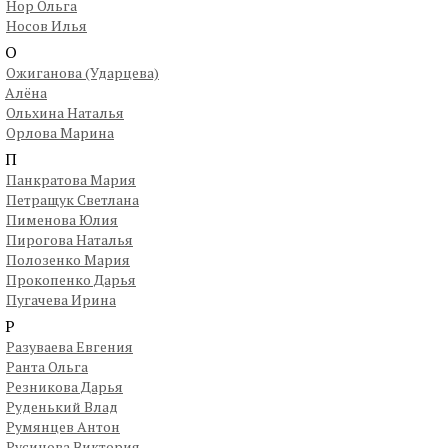
Нор Ольга
Носов Илья
О
Ожиганова (Ударцева)
Алёна
Ольхина Наталья
Орлова Марина
П
Панкратова Мария
Петращук Светлана
Пименова Юлия
Пирогова Наталья
Полозенко Мария
Прокопенко Дарья
Пугачева Ирина
Р
Разуваева Евгения
Ранта Ольга
Резникова Дарья
Руденький Влад
Румянцев Антон
Русинова Виктория