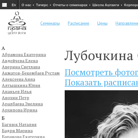
Ru
En
О нас
Тичерс
Отчеты о семинарах
Школа Аштанги
Корпор
Семинары
Расписание
Цены
Направлен
А
Лубочкина 
Абрамова Екатерина
Авдейчева Елена
Аверина Светлана
Посмотреть фото
Акматов-Бекембаев Рустам
Алексеева Анна
Показать расписа
Алтышкина Юлия
Ананьев Илья
Анохин Петр
Аралбаева Эвелина
Архипова Ирина
Б
Багнюк Наталия
Бадри Марина
Баранова Екатерина