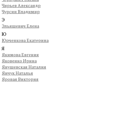
Чирьев Александр
Чурсин Владимир
Э
Эльяшевич Елена
Ю
Юрченкова Екатерина
Я
Якимова Евгения
Яковенко Ирина
Янушевская Наталия
Янчук Наталья
Яровая Виктория