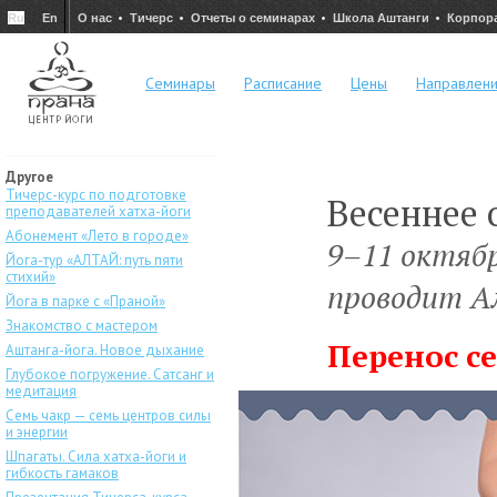
Ru
En
О нас
Тичерс
Отчеты о семинарах
Школа Аштанги
Корпор
Семинары
Расписание
Цены
Направлен
Другое
Тичерс-курс по подготовке
Весеннее 
преподавателей хатха-йоги
Абонемент «Лето в городе»
9–11 октябр
Йога-тур «АЛТАЙ: путь пяти
стихий»
проводит А
Йога в парке с «Праной»
Знакомство с мастером
Перенос с
Аштанга-йога. Новое дыхание
Глубокое погружение. Сатсанг и
медитация
Семь чакр — семь центров силы
и энергии
Шпагаты. Сила хатха-йоги и
гибкость гамаков