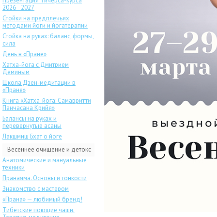
Презентация Тичерса-курса
2026–2027
Стойки на предплечьях
методами йоги и йогатерапии
Стойка на руках: баланс, формы,
сила
День в «Пране»
Хатха-йога с Дмитрием
Деминым
Школа Дзен-медитации в
«Пране»
Книга «Хатха-йога: Самавритти
Панчасана Крийя»
Балансы на руках и
перевернутые асаны
Лакшмиш Бхат о йоге
Весеннее очищение и детокс
Анатомические и мануальные
техники
Пранаяма. Основы и тонкости
Знакомство с мастером
«Прана» — любимый бренд!
Тибетские поющие чаши.