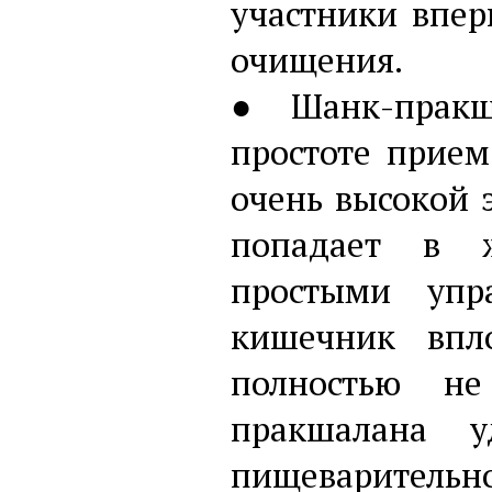
участники впе
очищения.
● Шанк-пракш
простоте прие
очень высокой 
попадает в ж
простыми упр
кишечник впл
полностью не
пракшалана у
пищеварительн