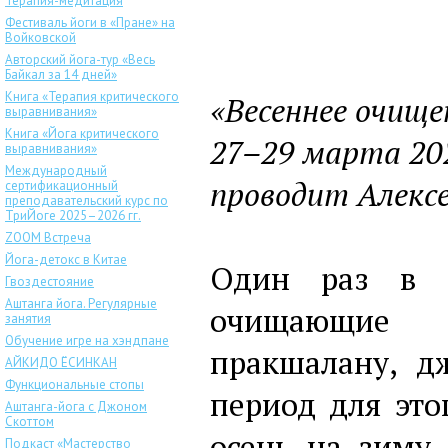
Терапия-медитация
Фестиваль йоги в «Пране» на
Войковской
Авторский йога-тур «Весь
Байкал за 14 дней»
Книга «Терапия критического
«Весеннее очище
выравнивания»
Книга «Йога критического
27–29 марта 20
выравнивания»
Международный
проводит Алекс
сертификационный
преподавательский курс по
ТриЙоге 2025–2026 гг.
ZOOM Встреча
Йога-детокс в Китае
Один раз в п
Гвоздестояние
Аштанга йога. Регулярные
очищающие 
занятия
Обучение игре на хэндпане
пракшалану, д
АЙКИДО ЁСИНКАН
Функциональные стопы
период для это
Аштанга-йога с Джоном
Скоттом
осень на зиму.
Подкаст «Мастерство