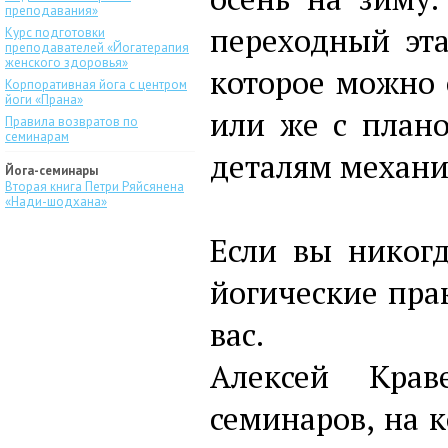
преподавания»
переходный эт
Курс подготовки
преподавателей «Йогатерапия
женского здоровья»
которое можно 
Корпоративная йога с центром
йоги «Прана»
или же с план
Правила возвратов по
семинарам
деталям механи
Йога-семинары
Вторая книга Петри Ряйсянена
«Нади-шодхана»
Если вы никогд
йогические пра
вас.
Алексей Кра
семинаров, на 