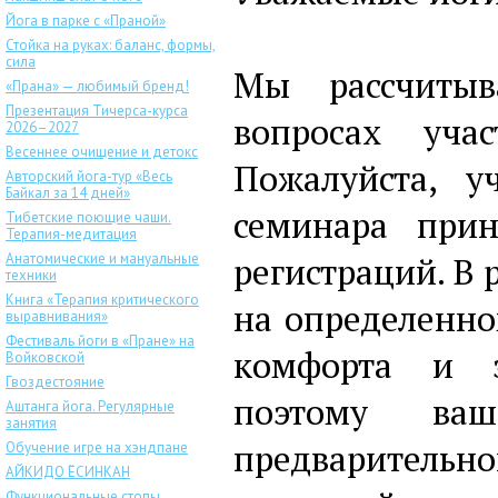
Йога в парке с «Праной»
Стойка на руках: баланс, формы,
сила
Мы рассчитыв
«Прана» — любимый бренд!
Презентация Тичерса-курса
вопросах уча
2026–2027
Весеннее очищение и детокс
Пожалуйста, у
Авторский йога-тур «Весь
Байкал за 14 дней»
семинара прин
Тибетские поющие чаши.
Терапия-медитация
регистраций. В 
Анатомические и мануальные
техники
Книга «Терапия критического
на определенно
выравнивания»
Фестиваль йоги в «Пране» на
комфорта и э
Войковской
Гвоздестояние
поэтому ва
Аштанга йога. Регулярные
занятия
предваритель
Обучение игре на хэндпане
АЙКИДО ЁСИНКАН
Функциональные стопы