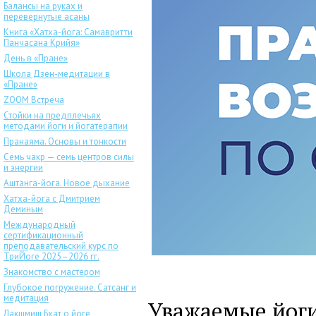
Балансы на руках и
перевернутые асаны
Книга «Хатха-йога: Самавритти
Панчасана Крийя»
День в «Пране»
Школа Дзен-медитации в
«Пране»
ZOOM Встреча
Стойки на предплечьях
методами йоги и йогатерапии
Пранаяма. Основы и тонкости
Семь чакр — семь центров силы
и энергии
Аштанга-йога. Новое дыхание
Хатха-йога с Дмитрием
Деминым
Международный
сертификационный
преподавательский курс по
ТриЙоге 2025–2026 гг.
Знакомство с мастером
Глубокое погружение. Сатсанг и
медитация
Уважаемые йоги
Лакшмиш Бхат о йоге