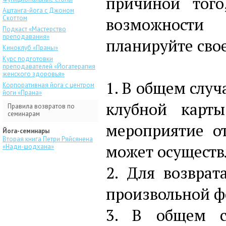
причиной того
Аштанга-йога с Джоном
Скоттом
возможности 
Подкаст «Мастерство
преподавания»
планируйте сво
Киноклуб «Праны»
Курс подготовки
преподавателей «Йогатерапия
женского здоровья»
1. В общем случ
Корпоративная йога с центром
йоги «Прана»
клубной карт
Правила возвратов по
семинарам
мероприятие от
Йога-семинары
Вторая книга Петри Ряйсянена
может осуществ
«Нади-шодхана»
2. Для возврат
произвольной ф
3. В общем с