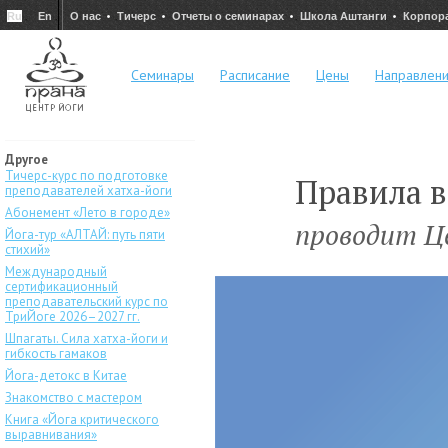
Ru
En
О нас
Тичерс
Отчеты о семинарах
Школа Аштанги
Корпор
Семинары
Расписание
Цены
Направлен
Другое
Тичерс-курс по подготовке
Правила в
преподавателей хатха-йоги
Абонемент «Лето в городе»
проводит Ц
Йога-тур «АЛТАЙ: путь пяти
стихий»
Международный
сертификационный
преподавательский курс по
ТриЙоге 2026–2027 гг.
Шпагаты. Сила хатха-йоги и
гибкость гамаков
Йога-детокс в Китае
Знакомство с мастером
Книга «Йога критического
выравнивания»