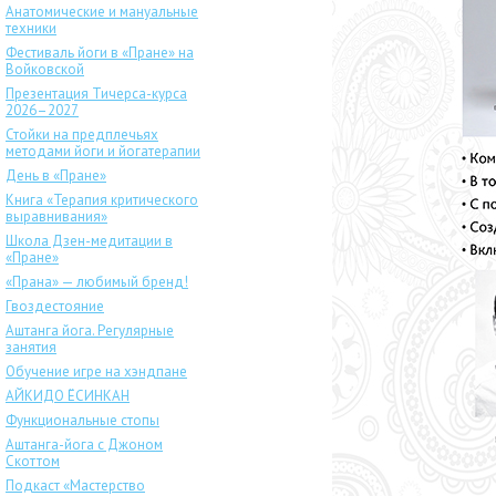
Анатомические и мануальные
техники
Фестиваль йоги в «Пране» на
Войковской
Презентация Тичерса-курса
2026–2027
Стойки на предплечьях
методами йоги и йогатерапии
День в «Пране»
Книга «Терапия критического
выравнивания»
Школа Дзен-медитации в
«Пране»
«Прана» — любимый бренд!
Гвоздестояние
Аштанга йога. Регулярные
занятия
Обучение игре на хэндпане
АЙКИДО ЁСИНКАН
Функциональные стопы
Аштанга-йога с Джоном
Скоттом
Подкаст «Мастерство