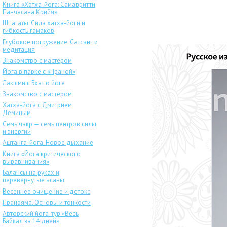
Книга «Хатха-йога: Самавритти
Панчасана Крийя»
Шпагаты. Сила хатха-йоги и
гибкость гамаков
Глубокое погружение. Сатсанг и
медитация
Знакомство с мастером
Йога в парке с «Праной»
Лакшмиш Бхат о йоге
Знакомство с мастером
Хатха-йога с Дмитрием
Деминым
Семь чакр — семь центров силы
и энергии
Аштанга-йога. Новое дыхание
Книга «Йога критического
выравнивания»
Балансы на руках и
перевернутые асаны
Весеннее очищение и детокс
Пранаяма. Основы и тонкости
Авторский йога-тур «Весь
Байкал за 14 дней»