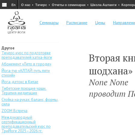
Ru
En
О нас
Тичерс
Отчеты о семинарах
Школа Аштанги
Корпор
Семинары
Расписание
Цены
Направлен
Другое
Тичерс-курс по подготовке
Вторая кн
преподавателей хатха-йоги
Абонемент «Лето в городе»
шодхана»
Йога-тур «АЛТАЙ: путь пяти
стихий»
None None
Йога-детокс в Китае
Тибетские поющие чаши.
проводит П
Терапия-медитация
Стойка на руках: баланс, формы,
сила
ZOOM Встреча
Международный
сертификационный
преподавательский курс по
ТриЙоге 2025–2026 гг.