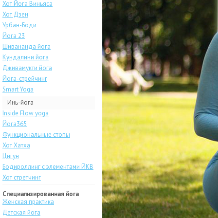
Хот Йога Виньяса
Хот Дзен
Урбан-Боди
Йога 23
Шивананда йога
Кундалини йога
Дживамукти йога
Йога-стрейчинг
Smart Yoga
Инь-йога
Inside Flow yoga
Йога365
Функциональные стопы
Хот Хатха
Цигун
Бодироллинг с элементами ЙКВ
Хот стретчинг
Специализированная йога
Женская практика
Детская йога