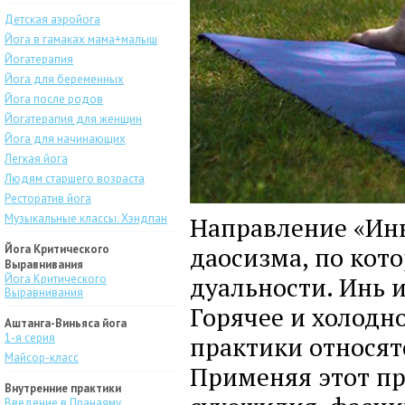
Детская аэройога
Йога в гамаках мама+малыш
Йогатерапия
Йога для беременных
Йога после родов
Йогатерапия для женщин
Йога для начинающих
Легкая йога
Людям старшего возраста
Ресторатив йога
Музыкальные классы. Хэндпан
Направление «Инь
даосизма, по кото
Йога Критического
Выравнивания
дуальности. Инь и
Йога Критического
Выравнивания
Горячее и холодн
Аштанга-Виньяса йога
1-я серия
практики относят
Майсор-класс
Применяя этот пр
Внутренние практики
Введение в Пранаяму