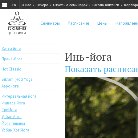
Ru
En
О нас
Тичерс
Отчеты о семинарах
Школа Аштанги
Корпор
Семинары
Расписание
Цены
Направлен
Хатха йога
Инь-йога
Прана-йога
Показать расписа
Hot Classic
Bikram (Hot) Yoga
Аэройога
Интервальная йога
Ишвара йога
ТриЙога
Урбан йога
Йога тишины
Урбан Хот Йога