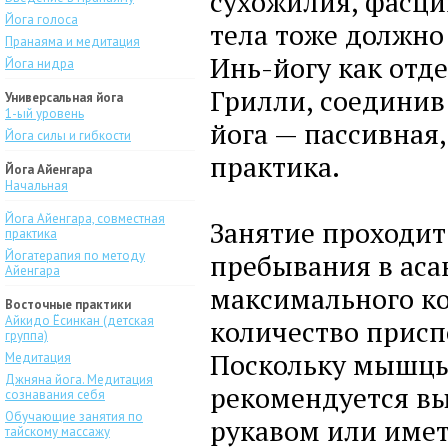
сухожилия, фасци
Йога голоса
тела тоже должно
Пранаяма и медитация
Инь-йогу как отд
Йога нидра
Грилли, соединив
Универсальная йога
1-ый уровень
йога — пассивная
Йога силы и гибкости
практика.
Йога Айенгара
Начальная
Йога Айенгара, совместная
Занятие проходит
практика
Йогатерапия по методу
пребывания в асан
Айенгара
максимального к
Восточные практики
Айкидо Ёсинкан (детская
количество присп
группа)
Поскольку мышцы 
Медитация
Джняна йога. Медитация
рекомендуется в
сознавания себя
Обучающие занятия по
рукавом или имет
тайскому массажу