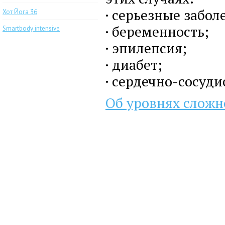
· серьезные забол
Хот Йога 36
· беременность;
Smartbody intensive
· эпилепсия;
· диабет;
· сердечно-сосуди
Об уровнях сложн