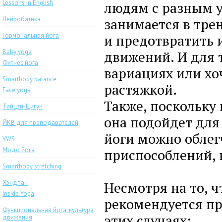
Lessons in English
людям с разным у
Нейробатика
занимается в тре
Гормональная йога
и предотвратить 
Baby yoga
движений. И для т
Фитнес йога
вариациях или хо
Smartbody balance
растяжкой.
Face yoga
Также, поскольку
Тайцзи-Цигун
она подойдет для
ЙКВ для преподавателей
йоги можно облег
YWS
Модо йога
приспособлений, к
Smartbody stretching
Хэндпан
Несмотря на то, ч
Inside Yoga
рекомендуется пр
Функциональная йога: культура
этих случаях:
движения