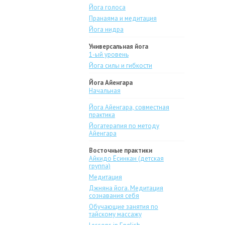
Йога голоса
Пранаяма и медитация
Йога нидра
Универсальная йога
1-ый уровень
Йога силы и гибкости
Йога Айенгара
Начальная
Йога Айенгара, совместная
практика
Йогатерапия по методу
Айенгара
Восточные практики
Айкидо Ёсинкан (детская
группа)
Медитация
Джняна йога. Медитация
сознавания себя
Обучающие занятия по
тайскому массажу