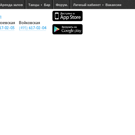
Аренда залов
Танцы
Бар
Форум.
Личный кабинет
Вакансии
я
язевская
Войковская
17-02-03
(495)
617-02-04