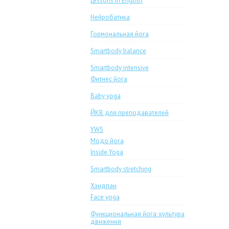
Lessons in English
Нейробатика
Гормональная йога
Smartbody balance
Smartbody intensive
Фитнес йога
Baby yoga
ЙКВ для преподавателей
YWS
Модо йога
Inside Yoga
Smartbody stretching
Хэндпан
Face yoga
Функциональная йога: культура
движения