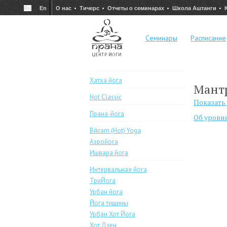
Ru
En
О нас
Тичерс
Отчеты о семинарах
Школа Аштанги
Семинары
Расписание
Хатха йога
Мантр
Hot Classic
Показать
Прана-йога
Об уровн
Bikram (Hot) Yoga
Аэройога
Ишвара йога
Интервальная йога
ТриЙога
Урбан йога
Йога тишины
Урбан Хот Йога
Хот Дзен