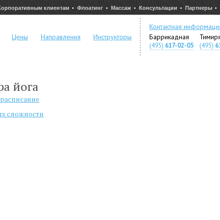
Корпоративным клиентам
Флоатинг
Массаж
Консультации
Партнеры
Контактная информаци
Цены
Направления
Инструкторы
Баррикадная
Тимир
(495)
617-02-05
(495)
6
а йога
 расписание
ях сложности