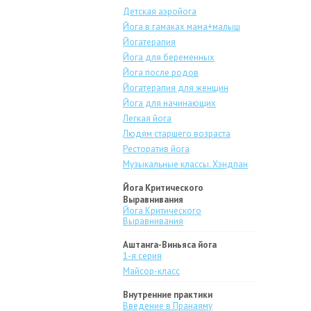
Детская аэройога
Йога в гамаках мама+малыш
Йогатерапия
Йога для беременных
Йога после родов
Йогатерапия для женщин
Йога для начинающих
Легкая йога
Людям старшего возраста
Ресторатив йога
Музыкальные классы. Хэндпан
Йога Критического
Выравнивания
Йога Критического
Выравнивания
Аштанга-Виньяса йога
1-я серия
Майсор-класс
Внутренние практики
Введение в Пранаяму