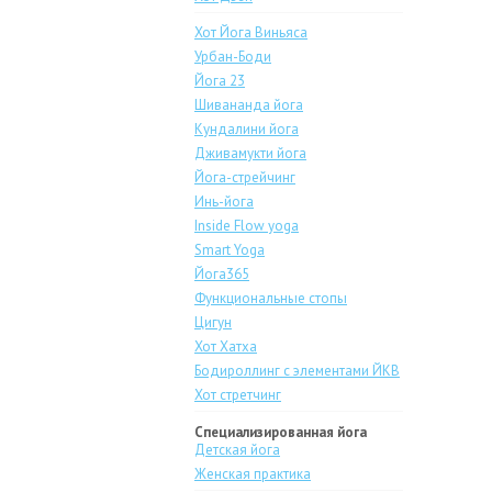
Хот Йога Виньяса
Урбан-Боди
Йога 23
Шивананда йога
Кундалини йога
Дживамукти йога
Йога-стрейчинг
Инь-йога
Inside Flow yoga
Smart Yoga
Йога365
Функциональные стопы
Цигун
Хот Хатха
Бодироллинг с элементами ЙКВ
Хот стретчинг
Специализированная йога
Детская йога
Женская практика