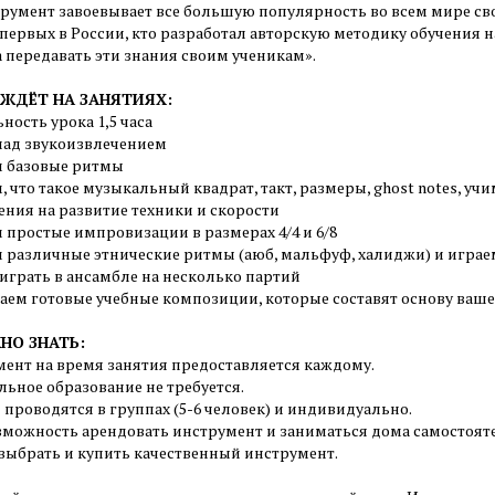
трумент завоевывает все большую популярность во всем мире с
 первых в России, кто разработал авторскую методику обучения 
 передавать эти знания своим ученикам».
 ЖДЁТ НА ЗАНЯТИЯХ:
ность урока 1,5 часа
 над звукоизвлечением
м базовые ритмы
, что такое музыкальный квадрат, такт, размеры, ghost notes, уч
ения на развитие техники и скорости
 простые импровизации в размерах 4/4 и 6/8
м различные этнические ритмы (аюб, мальфуф, халиджи) и играе
 играть в ансамбле на несколько партий
ваем готовые учебные композиции, которые составят основу ваше
НО ЗНАТЬ:
мент на время занятия предоставляется каждому.
льное образование не требуется.
 проводятся в группах (5-6 человек) и индивидуально.
озможность арендовать инструмент и заниматься дома самостоят
выбрать и купить качественный инструмент.