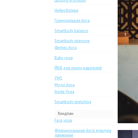
Lessons in English
Нейробатика
Гормональная йога
Smartbody balance
Smartbody intensive
Фитнес йога
Baby yoga
ЙКВ для преподавателей
YWS
Модо йога
Inside Yoga
Smartbody stretching
Хэндпан
Face yoga
Функциональная йога: культура
движения