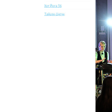
Хот Йога 36
Тайцзи-Цигун