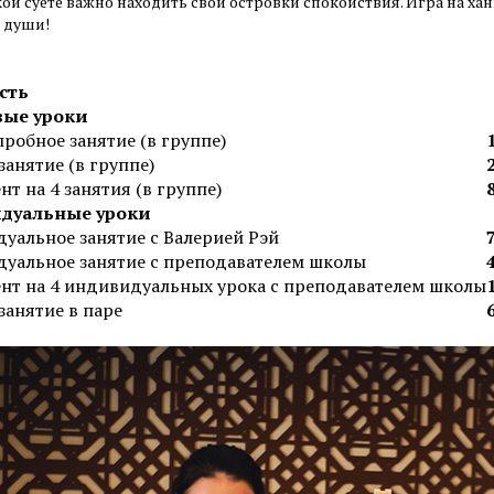
ой суете важно находить свои островки спокойствия. Игра на ха
и души!
сть
вые уроки
робное занятие (в группе)
занятие (в группе)
т на 4 занятия (в группе)
дуальные уроки
уальное занятие с Валерией Рэй
уальное занятие с преподавателем школы
нт на 4 индивидуальных урока с преподавателем школы
занятие в паре