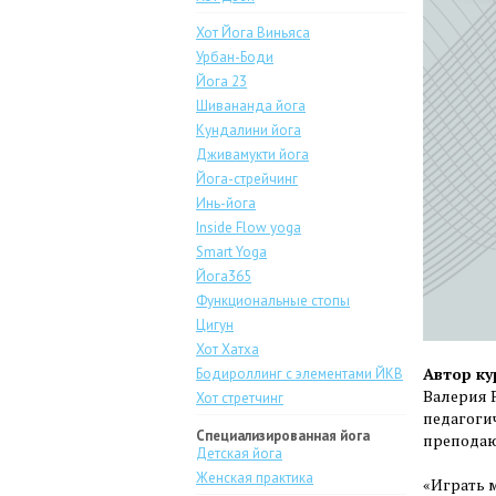
Хот Йога Виньяса
Урбан-Боди
Йога 23
Шивананда йога
Кундалини йога
Дживамукти йога
Йога-стрейчинг
Инь-йога
Inside Flow yoga
Smart Yoga
Йога365
Функциональные стопы
Цигун
Хот Хатха
Автор ку
Бодироллинг с элементами ЙКВ
Валерия 
Хот стретчинг
педагоги
Специализированная йога
преподаю
Детская йога
Женская практика
«Играть 