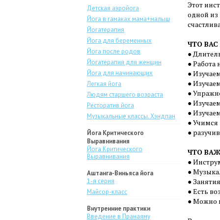
Этот инс
Детская аэройога
одной из
Йога в гамаках мама+малыш
счастлива
Йогатерапия
Йога для беременных
ЧТО ВАС
Йога после родов
● Длитель
Йогатерапия для женщин
● Работа
Йога для начинающих
● Изучае
● Изучаем
Легкая йога
● Упражн
Людям старшего возраста
● Изучаем
Ресторатив йога
● Изучае
Музыкальные классы. Хэндпан
● Учимся
● разучи
Йога Критического
Выравнивания
Йога Критического
ЧТО ВАЖ
Выравнивания
● Инстру
● Музыка
Аштанга-Виньяса йога
1-я серия
● Занятия
● Есть в
Майсор-класс
● Можно 
Внутренние практики
Введение в Пранаяму