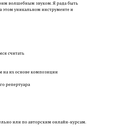
воим волшебным звуком. Я рада быть
на этом уникальном инструменте и
имся считать
м на их основе композиции
го репертуара
ельно или по авторским онлайн-курсам.