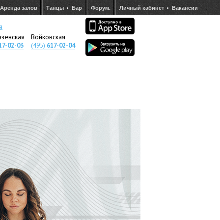
Аренда залов
Танцы
Бар
Форум.
Личный кабинет
Вакансии
я
язевская
Войковская
17-02-03
(495)
617-02-04