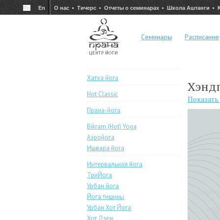
Ru
En
О нас
Тичерс
Отчеты о семинарах
Школа Аштанги
Семинары
Расписание
Хатха йога
Хэнд
Hot Classic
Показать
Прана-йога
Bikram (Hot) Yoga
Аэройога
Ишвара йога
Интервальная йога
ТриЙога
Урбан йога
Йога тишины
Урбан Хот Йога
Хот Дзен