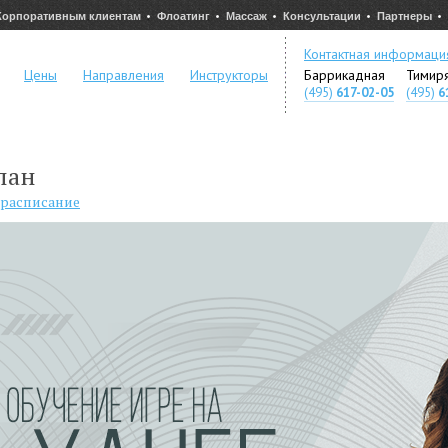
Корпоративным клиентам
Флоатинг
Массаж
Консультации
Партнеры
Контактная информаци
Цены
Направления
Инструкторы
Баррикадная
Тимир
(495)
617-02-05
(495)
6
пан
 расписание