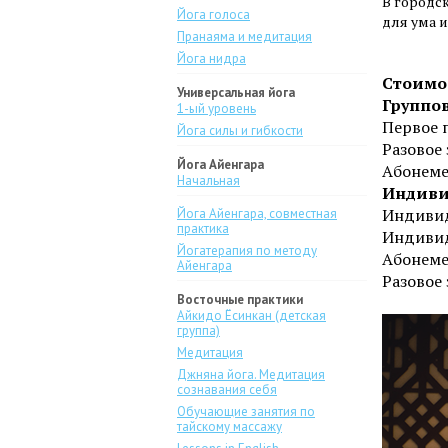
В городск
Йога голоса
для ума 
Пранаяма и медитация
Йога нидра
Стоимо
Универсальная йога
Группо
1-ый уровень
Первое п
Йога силы и гибкости
Разовое 
Йога Айенгара
Абонемен
Начальная
Индиви
Индивид
Йога Айенгара, совместная
практика
Индивид
Йогатерапия по методу
Абонеме
Айенгара
Разовое 
Восточные практики
Айкидо Ёсинкан (детская
группа)
Медитация
Джняна йога. Медитация
сознавания себя
Обучающие занятия по
тайскому массажу