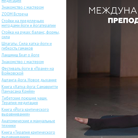
медитация
Знакомство с мастером
ZOOM Встреча
Стойки на предплечьях
методами йоги и йогатерапии
Стойка на руках: баланс, формы,
сила
Шпагаты. Сила хатха-йоги и
гибкость гамаков
Лакшмиш Бхат о йоге
Знакомство с мастером
Фестиваль йоги в «Пране» на
Войковской
Аштанга-йога. Новое дыхание
Книга «Хатха-йога: Самавритти
Панчасана Крийя»
Тибетские поющие чаши.
Терапия-медитация
Книга «Йога критического
выравнивания»
Анатомические и мануальные
техники
Книга «Терапия критического
выравнивания»