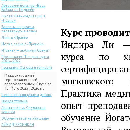
Авторский йога-тур «Весь
Байкал за 14 дней»
Школа Дзен-медитации в
«Пране»
Балансы на руках и
Курс проводит
перевернутые асаны
День в «Пране»
Индира Ли — 
Йога в парке с «Праной»
«Прана» — любимый бренд!
курса по ха
Презентация Тичерса-курса
2026–2027
сертифицирова
Пранаяма. Основы и тонкости
Международный
московского 
сертификационный
преподавательский курс по
ТриЙоге 2025–2026 гг.
Практика медит
Весеннее очищение и детокс
Гвоздестояние
опыт преподав
Аштанга йога. Регулярные
занятия
обучение Йогат
Обучение игре на хэндпане
АЙКИДО ЁСИНКАН
Ведический аст