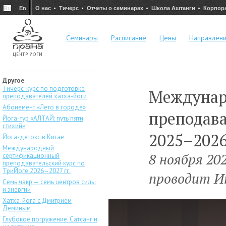
Ru
En
О нас
Тичерс
Отчеты о семинарах
Школа Аштанги
Корпор
Семинары
Расписание
Цены
Направлен
Другое
Тичерс-курс по подготовке
Междунар
преподавателей хатха-йоги
Абонемент «Лето в городе»
преподава
Йога-тур «АЛТАЙ: путь пяти
стихий»
2025–2026
Йога-детокс в Китае
Международный
8 ноября 20
сертификационный
преподавательский курс по
ТриЙоге 2026–2027 гг.
проводит И
Семь чакр — семь центров силы
и энергии
Хатха-йога с Дмитрием
Деминым
Глубокое погружение. Сатсанг и