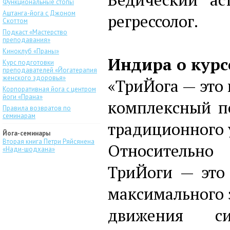
Функциональные стопы
Аштанга-йога с Джоном
регрессолог.
Скоттом
Подкаст «Мастерство
преподавания»
Киноклуб «Праны»
Индира о курс
Курс подготовки
преподавателей «Йогатерапия
женского здоровья»
«ТриЙога — это
Корпоративная йога с центром
йоги «Прана»
комплексный по
Правила возвратов по
семинарам
традиционного 
Йога-семинары
Вторая книга Петри Ряйсянена
Относительно 
«Нади-шодхана»
ТриЙоги — это
максимального э
движения си