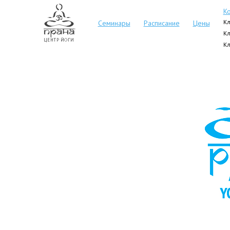
К
Кл
Семинары
Расписание
Цены
Кл
Кл