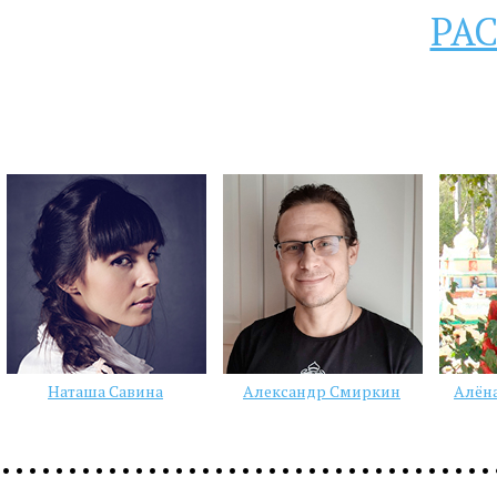
РА
Наташа Савина
Александр Смиркин
Алён
…...................................