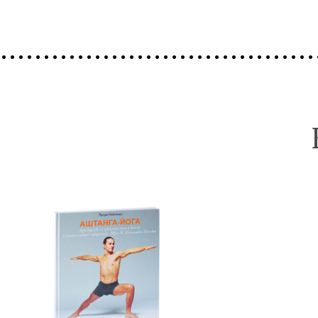
…...................................