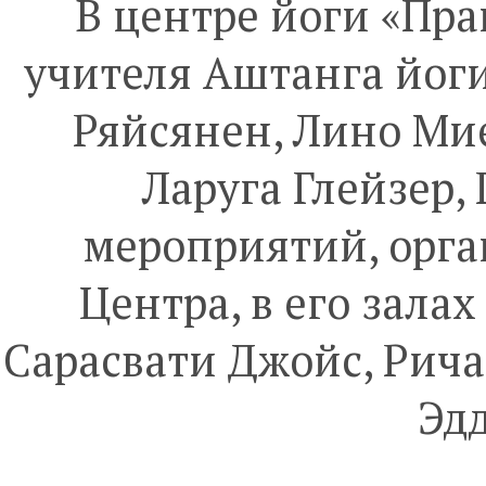
В центре йоги «Пр
учителя Аштанга йог
Ряйсянен, Лино Мие
Ларуга Глейзер,
мероприятий, орг
Центра, в его зала
Сарасвати Джойс, Рича
Эдд