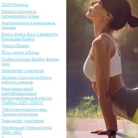
ZOOM Встреча
Балансы на руках и
перевернутые асаны
Анатомические и мануальные
техники
Книга «Хатха-йога: Самавритти
Панчасана Крийя»
День в «Пране»
Йога-детокс в Китае
Стойка на руках: баланс, формы,
сила
Знакомство с мастером
Шпагаты. Сила хатха-йоги и
гибкость гамаков
Международный
сертификационный
преподавательский курс по
ТриЙоге 2025–2026 гг.
Тибетские поющие чаши.
Терапия-медитация
Знакомство с мастером
Презентация Тичерса-курса
2026–2027