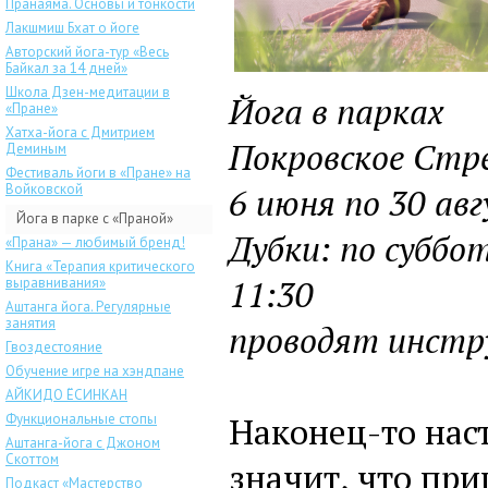
Пранаяма. Основы и тонкости
Лакшмиш Бхат о йоге
Авторский йога-тур «Весь
Байкал за 14 дней»
Школа Дзен-медитации в
Йога в парках
«Пране»
Хатха-йога с Дмитрием
Покровское Стре
Деминым
Фестиваль йоги в «Пране» на
Войковской
6 июня по 30 ав
Йога в парке с «Праной»
Дубки: по суббо
«Прана» — любимый бренд!
Книга «Терапия критического
11:30
выравнивания»
Аштанга йога. Регулярные
занятия
проводят инстр
Гвоздестояние
Обучение игре на хэндпане
АЙКИДО ЁСИНКАН
Наконец-то наст
Функциональные стопы
Аштанга-йога с Джоном
Скоттом
значит, что пр
Подкаст «Мастерство