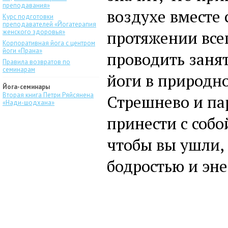
преподавания»
воздухе вместе 
Курс подготовки
преподавателей «Йогатерапия
протяжении все
женского здоровья»
Корпоративная йога с центром
йоги «Прана»
проводить заня
Правила возвратов по
семинарам
йоги в природн
Йога-семинары
Вторая книга Петри Ряйсянена
Стрешнево и пар
«Нади-шодхана»
принести с собо
чтобы вы ушли,
бодростью и эне