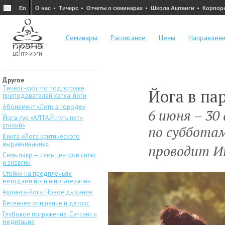
Ru
En
О нас
Тичерс
Отчеты о семинарах
Школа Аштанги
Корпор
Семинары
Расписание
Цены
Направлен
Другое
Тичерс-курс по подготовке
Йога в па
преподавателей хатха-йоги
Абонемент «Лето в городе»
6 июня – 30
Йога-тур «АЛТАЙ: путь пяти
стихий»
по субботам
Книга «Йога критического
выравнивания»
проводит И
Семь чакр — семь центров силы
и энергии
Стойки на предплечьях
методами йоги и йогатерапии
Аштанга-йога. Новое дыхание
Весеннее очищение и детокс
Глубокое погружение. Сатсанг и
медитация