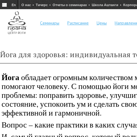
Ru
En
О нас
Тичерс
Отчеты о семинарах
Школа Аштанги
Корпор
Семинары
Расписание
Цены
Направлен
Йога для здоровья: индивидуальная т
Йога
обладает огромным количеством м
помогают человеку. С помощью йоги м
проблемы: поправить здоровье, улучши
состояние, успокоить ум и сделать сво
эффективной и гармоничной.
Вопрос – какие практики в каких случ
И, самый главный вопрос, который волн