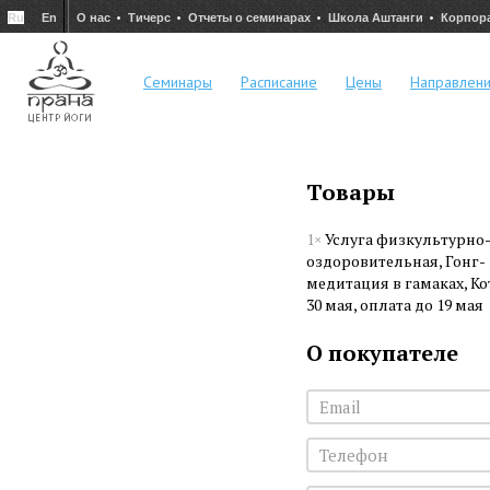
Ru
En
О нас
Тичерс
Отчеты о семинарах
Школа Аштанги
Корпор
Семинары
Расписание
Цены
Направлен
Товары
1×
Услуга физкультурно
оздоровительная, Гонг-
медитация в гамаках, Ко
30 мая, оплата до 19 мая
О покупателе