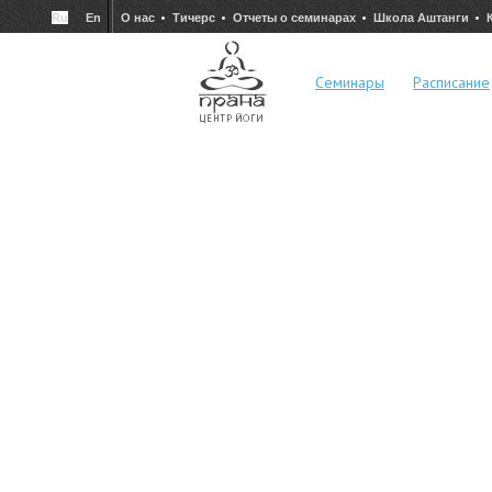
Ru
En
О нас
Тичерс
Отчеты о семинарах
Школа Аштанги
Семинары
Расписание