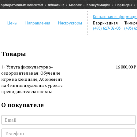
Корпоративным клиентам
Флоатинг
Массаж
Консультации
Партнеры
Контактная информаци
Цены
Направления
Инструкторы
Баррикадная
Тимир
(495)
617-02-05
(495)
6
Товары
1×
Услуга физкультурно-
16 000,00 ₽
оздоровительная: Обучение
игре на хэндпане, Абонемент
на 4 индивидуальных урока с
преподавателем школы
О покупателе