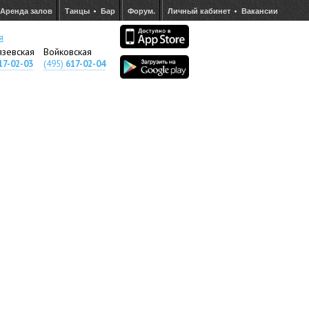
Аренда залов
Танцы
Бар
Форум.
Личный кабинет
Вакансии
я
язевская
Войковская
17-02-03
(495)
617-02-04