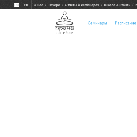
Ru
En
О нас
Тичерс
Отчеты о семинарах
Школа Аштанги
Семинары
Расписание