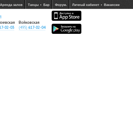
Аренда залов
Танцы
Бар
Форум.
Личный кабинет
Вакансии
я
язевская
Войковская
17-02-03
(495)
617-02-04