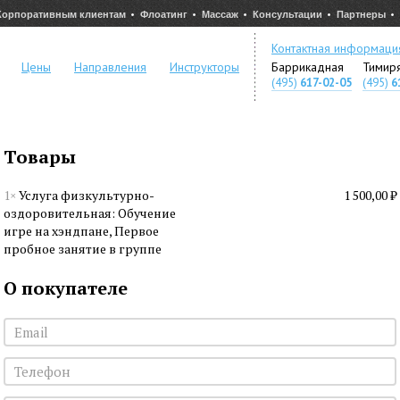
Корпоративным клиентам
Флоатинг
Массаж
Консультации
Партнеры
Контактная информаци
Цены
Направления
Инструкторы
Баррикадная
Тимир
(495)
617-02-05
(495)
6
Товары
1×
Услуга физкультурно-
1 500,00 ₽
оздоровительная: Обучение
игре на хэндпане, Первое
пробное занятие в группе
О покупателе