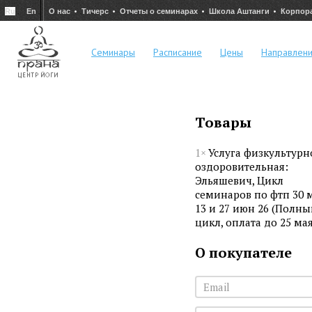
Ru
En
О нас
Тичерс
Отчеты о семинарах
Школа Аштанги
Корпор
Семинары
Расписание
Цены
Направлен
Товары
1×
Услуга физкультурн
оздоровительная:
Эльяшевич, Цикл
семинаров по фтп 30 м
13 и 27 июн 26 (Полны
цикл, оплата до 25 мая
О покупателе